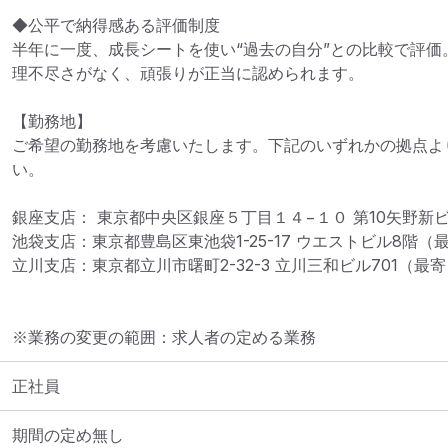
◆公平で納得感ある評価制度

半年に一度、成長シートを使い“過去の自分”との比較で評価。
理不尽さがなく、頑張りが正当に認められます。

【勤務地】 

ご希望の勤務地を考慮いたします。下記のいずれかの拠点よ
い。

銀座支店： 東京都中央区銀座５丁目１４−１０ 第10矢野新ビ
池袋支店：東京都豊島区東池袋1-25-17 ウエストビル8階（
立川支店：東京都立川市曙町2-32-3 立川三和ビル701（最
※業務の変更の範囲：求人者の定める業務
正社員
期間の定め無し
