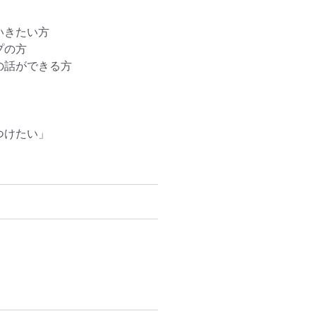
きたい方

の方

話ができる方

けたい」
