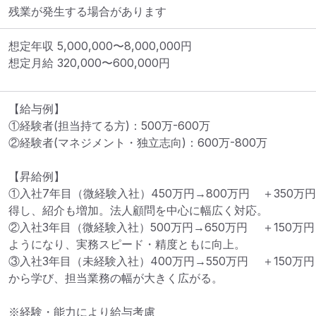
残業が発生する場合があります
想定年収
5,000,000
〜
8,000,000
円
想定月給
320,000
〜
600,000
円
【給与例】

①経験者(担当持てる方)：500万-600万

②経験者(マネジメント・独立志向)：600万-800万

【昇給例】

①入社7年目（微経験入社）450万円→800万円	＋350万円	クライアントからの信頼を獲
得し、紹介も増加。法人顧問を中心に幅広く対応。

②入社3年目（微経験入社）500万円→650万円	＋150万円	複数社を安定して担当できる
ようになり、実務スピード・精度ともに向上。

③入社3年目（未経験入社）400万円→550万円	＋150万円	経理実務・税務スキルをゼロ
から学び、担当業務の幅が大きく広がる。

※経験・能力により給与考慮
