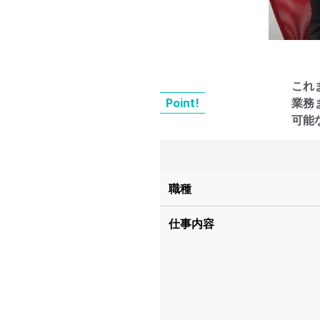
これ
Point!
業務
可能
職種
仕事内容