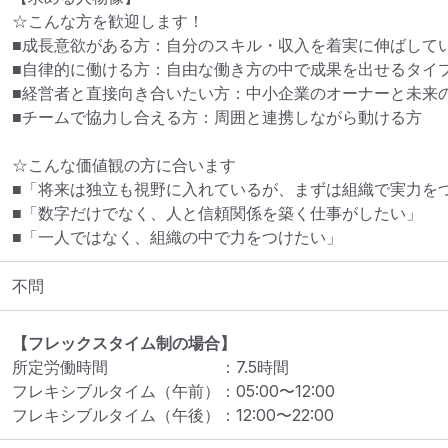
☆こんな方を歓迎します！

■成長意欲がある方：自分のスキル・収入を着実に伸ばしてい
■自律的に働ける方：自由な働き方の中で成果を出せるタイプ
■経営者と直接向き合いたい方：中小企業のオーナーと未来の
■チームで協力し合える方：周囲と連携しながら動ける方

☆こんな価値観の方に合います

■「将来は独立も視野に入れているが、まずは組織で実力をつ
■「数字だけでなく、人と信頼関係を築く仕事がしたい」

■「一人ではなく、組織の中で力をつけたい」
不問
【フレックスタイム制の場合】
所定労働時間
：
7.5
時間
フレキシブルタイム（午前）
：
05:00
〜
12:00
フレキシブルタイム（午後）
：
12:00
〜
22:00