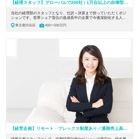
【経理スタッフ】グローバルで200社 / 1万台以上の自律型協働ロボットの導入に成功している世界シェア首位の物流のDXを行うユニコーン企業です！！
当社の経理部のスタッフとなり、仕訳～決算まで担っていただくポジ
ションです。世界シェア首位の急成長中の企業で今後深刻化する人手
不足と高い設備投資リスクを解決するため、社会課題にお役立ちいた
東京都渋谷区
400〜500万円
だけるポジションです。
【経営企画】リモート・フレックス制度あり／通期売上高306億円で海外含め約40社の関連会社を持つ企業の本社経営企画チームスタッフ募集！広告Tech業界を牽引している成長中のグロース上場企業！
経営企画スタッフとして、中期経営計画やビジョンの策定や、特命業