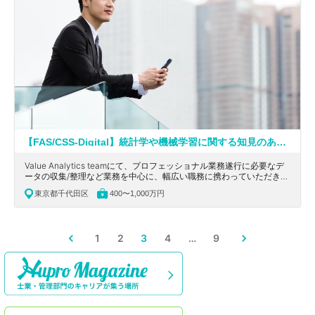
【FAS/CSS-Digital】統計学や機械学習に関する知見のある方歓迎！英語を活かせる！ワンストップでソリューションを提供している大手会計系コンサルティングファーム
Value Analytics teamにて、プロフェッショナル業務遂行に必要なデ
ータの収集/整理など業務を中心に、幅広い職務に携わっていただきま
す。東京都千代田区にある、大手会計系コンサルティングファームの
東京都千代田区
400〜1,000万円
求人です。
1
2
3
4
…
9