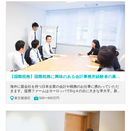
【国際税務】国際税務に興味のある会計事務所経験者の募集！提携ファームはヨーロッパでBig４の次に大きな準大手/ワークライフバランスが取れ、長期就業が可能です。平均年齢が30代後半、20代から50歳まで幅広い年代がご活躍！
海外に親会社を持つ日本企業の会計や税務のお仕事に携わっていただ
きます。提携ファームはヨーロッパでBig４の次に大きな準大手。新規
設立から日々の相談業務、また日本に法人等がない会社に関する相談
東京都港区
500〜900万円
業務も実施しています。