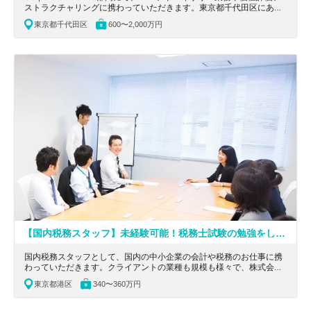
ストラクチャリングに携わっていただきます。東京都千代田区にあ
る、ワンストップで統合的にソリューションを提供している大手会計
東京都千代田区
600〜2,000万円
系コンサルティングファームの求人です。
【国内税務スタッフ】未経験可能！税務士試験の勉強をしながら税務・会計の仕事に挑戦可能！先輩方の中にも会計士試験から税理士試験に転向し勉強している人もいる、様々な業務にチャレンジできる中堅会計事務所です。会計士も5人在中。
国内税務スタッフとして、国内の中小企業の会計や税務のお仕事に携
わっていただきます。クライアントの業種も規模も様々で、株式会社
や公益法人、医療法人、また資産税やM&Aなど多種多様な業務を経験
東京都港区
340〜360万円
することができます