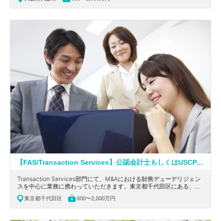
ンサルティングファームの求人です。
【FAS/Transaction Services】公認会計士もしくはUSCPA必須！英語を活かせる！ワンストップでソリューションを提供している大手会計系コンサルティングファーム
Transaction Services部門にて、M&Aにおける財務デューデリジェン
スを中心に業務に携わっていただきます。東京都千代田区にある、ワ
ンストップで統合的にソリューションを提供している大手会計系コン
東京都千代田区
600〜2,000万円
サルティングファームの求人です。