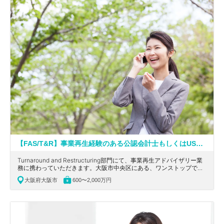
【FAS/T&R】事業再生経験のある公認会計士もしくはUSCPA有資格者歓迎！ワンストップでソリューションを提供している大手会計系コンサルティングファーム
Turnaround and Restructuring部門にて、事業再生アドバイザリー業
務に携わっていただきます。大阪市中央区にある、ワンストップで統
合的にソリューションを提供している大手会計系コンサルティングフ
大阪府大阪市
600〜2,000万円
ァームの求人です。