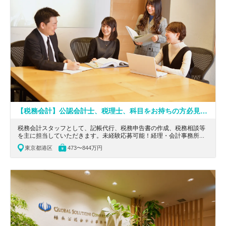
【税務会計】公認会計士、税理士、科目をお持ちの方必見！フレックス導入／外資クライアントが90％以上／投資ファンドや金融機関をメインにし、関連分野のスキルが高まる会計事務所
税務会計スタッフとして、記帳代行、税務申告書の作成、税務相談等
を主に担当していただきます。未経験応募可能！経理・会計事務所経
験のある人活躍！整った教育制度で税務・会計のキャリアを築けま
東京都港区
473〜844万円
す。