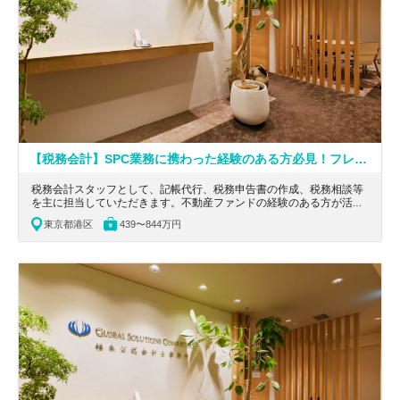
【税務会計】SPC業務に携わった経験のある方必見！フレックス導入／外資クライアントが90％以上／投資ファンドや金融機関をメインにし、関連分野のスキルが高まる会計事務所
税務会計スタッフとして、記帳代行、税務申告書の作成、税務相談等
を主に担当していただきます。不動産ファンドの経験のある方が活
躍！整った教育制度で税務・会計のキャリアを築けます。
東京都港区
439〜844万円