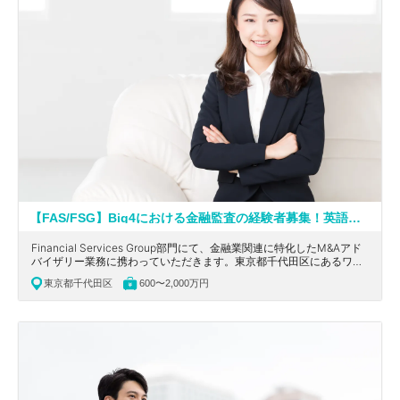
【FAS/FSG】Big4における金融監査の経験者募集！英語を活かせる！ワンストップでソリューションを提供している大手会計系コンサルティングファーム
Financial Services Group部門にて、金融業関連に特化したM&Aアド
バイザリー業務に携わっていただきます。東京都千代田区にあるワン
ストップでソリューションを提供している大手会計系コンサルティン
東京都千代田区
600〜2,000万円
グファームの求人です。