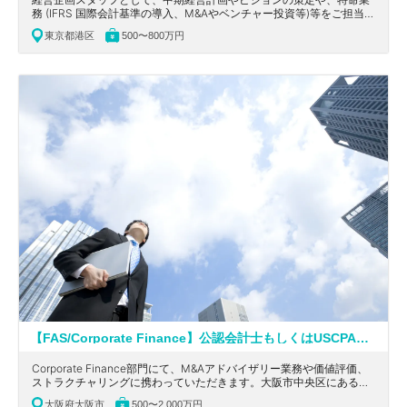
務 (IFRS 国際会計基準の導入、M&Aやベンチャー投資等)等をご担当頂
きます。東京都港区にあるDSPでアドテク業界を牽引！11か国展開の
東京都港区
500〜800万円
グローバルテックグロース上場企業の求人
【FAS/Corporate Finance】公認会計士もしくはUSCPA必須！英語を活かせる！ワンストップでソリューションを提供している大手会計系コンサルティングファーム
Corporate Finance部門にて、M&Aアドバイザリー業務や価値評価、
ストラクチャリングに携わっていただきます。大阪市中央区にある、
ワンストップで統合的にソリューションを提供している大手会計系コ
大阪府大阪市
500〜2,000万円