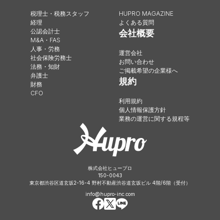
税理士・税務スタッフ
HUPRO MAGAZINE
経理
よくある質問
公認会計士
会社概要
M&A・FAS
人事・労務
運営会社
社会保険労務士
お問い合わせ
法務・知財
ご掲載希望の企業様へ
弁護士
規約
財務
CFO
利用規約
個人情報保護方針
業務の運営に関する規程等
株式会社ヒュープロ
150-0043
東京都渋谷区道玄坂2-16-4 野村不動産渋谷道玄坂ビル 4階/6階（受付）
info@hupro-inc.com