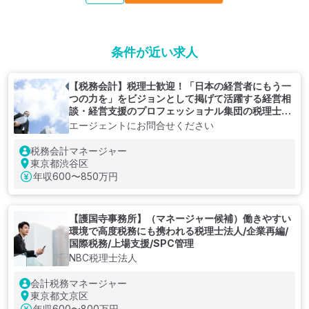
条件が近い求人
【税務会計】税理士歓迎！「日本の経営者にもう一
つの力を」をビジョンとして掲げて活躍する経営相
談・経営支援のプロフェッショナル集団の税理士法
人
エージェントにお問合せください
税務会計マネージャー
東京都渋谷区
年収
600〜850万円
【護国寺事務所】（マネージャー候補）働きやすい
環境で高度税務にも携われる税理士法人/企業再編/
国際税務/上場支援/SPC管理
NBC税理士法人
会計税務マネージャー
東京都文京区
年収
600〜800万円