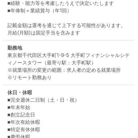
■経験・能力等を考慮したうえで決定いたします

■年俸制＋業績賞与（年1回）

記載金額は選考を通じて上下する可能性があります。

月給(月額)は固定手当を含みます
勤務地
東京都千代田区大手町1-9-5 大手町フィナンシャルシテ
ィノースタワー
（最寄り駅：大手町駅）
※就業場所の変更の範囲：求人者の定める就業場所
※リモート勤務あり
休日・休暇
■完全週休二日制（土・日・祝）

■年末年始

■創立記念日

■年次有給休暇

■特定有休休暇

■慶弔休暇
