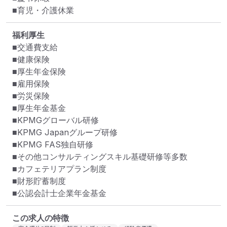
■育児・介護休業
福利厚生
■交通費支給

■健康保険

■厚生年金保険

■雇用保険

■労災保険

■厚生年金基金

■KPMGグローバル研修

■KPMG Japanグループ研修

■KPMG FAS独自研修

■その他コンサルティングスキル基礎研修等多数

■カフェテリアプラン制度

■財形貯蓄制度

■公認会計士企業年金基金
この求人の特徴