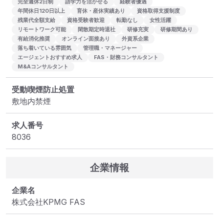
完全週休2日制
語学力を活かせる
経験者優遇
年間休日120日以上
育休・産休実績あり
資格取得支援制度
残業代全額支給
資格受験者歓迎
転勤なし
女性活躍
リモートワーク可能
閑散期定時退社
研修充実
研修期間あり
有給消化推奨
オンライン面接あり
外資系企業
落ち着いている雰囲気
管理職・マネージャー
エージェントおすすめ求人
FAS・財務コンサルタント
M&Aコンサルタント
受動喫煙防止処置
敷地内禁煙
求人番号
8036
企業情報
企業名
株式会社KPMG FAS