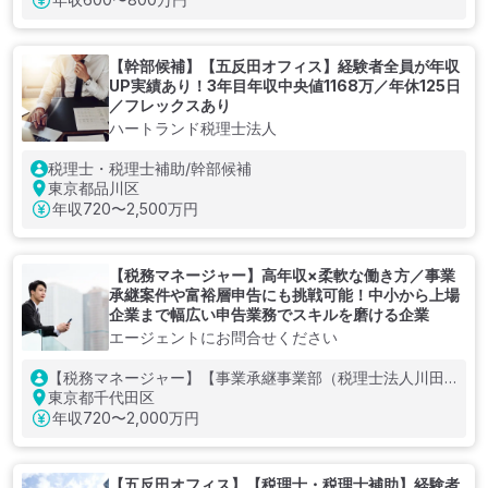
【幹部候補】【五反田オフィス】経験者全員が年収
UP実績あり！3年目年収中央値1168万／年休125日
／フレックスあり
ハートランド税理士法人
税理士・税理士補助/幹部候補
東京都品川区
年収
720〜2,500万円
【税務マネージャー】高年収×柔軟な働き方／事業
承継案件や富裕層申告にも挑戦可能！中小から上場
企業まで幅広い申告業務でスキルを磨ける企業
エージェントにお問合せください
【税務マネージャー】【事業承継事業部（税理士法人川田
事務所）】
東京都千代田区
年収
720〜2,000万円
【五反田オフィス】【税理士・税理士補助】経験者