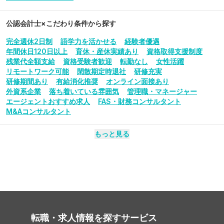
公認会計士
×こだわり条件から探す
完全週休2日制
語学力を活かせる
経験者優遇
年間休日120日以上
育休・産休実績あり
資格取得支援制度
残業代全額支給
資格受験者歓迎
転勤なし
女性活躍
リモートワーク可能
閑散期定時退社
研修充実
研修期間あり
有給消化推奨
オンライン面接あり
外資系企業
落ち着いている雰囲気
管理職・マネージャー
エージェントおすすめ求人
FAS・財務コンサルタント
M&Aコンサルタント
もっと見る
転職・求人情報を探す
サービス