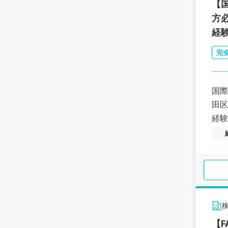
【
方
経
完
国際
田区
経験
株
【