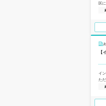
区に
【
イン
ただ