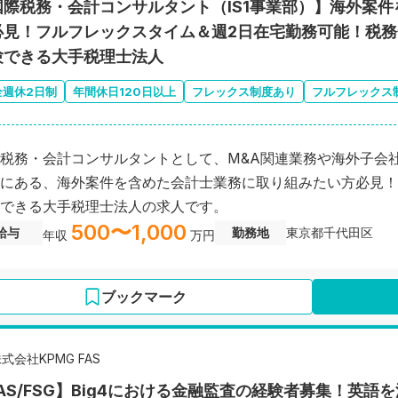
国際税務・会計コンサルタント（IS1事業部）】海外案
必見！フルフレックスタイム＆週2日在宅勤務可能！税
験できる大手税理士法人
全週休2日制
年間休日120日以上
フレックス制度あり
フルフレックス
税務・会計コンサルタントとして、M&A関連業務や海外子会
にある、海外案件を含めた会計士業務に取り組みたい方必見！
できる大手税理士法人の求人です。
500〜1,000
給与
勤務地
東京都千代田区
年収
万円
ブックマーク
式会社KPMG FAS
FAS/FSG】Big4における金融監査の経験者募集！英