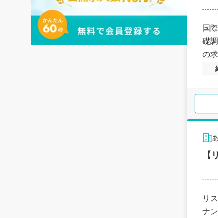
国際
礎調
の求
【
リス
ナン