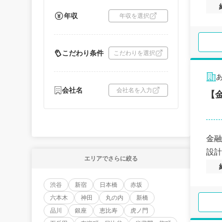
年収
年収を選択
こだわり条件
こだわりを選択
会社名
会社名を入力
【金
金融
設計
エリアでさらに絞る
渋谷
新宿
日本橋
赤坂
六本木
神田
丸の内
新橋
品川
銀座
恵比寿
虎ノ門