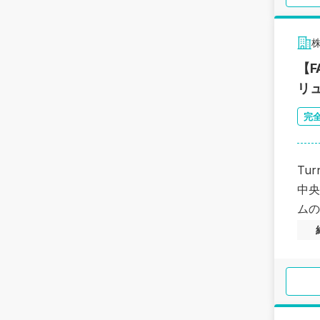
株
【
リ
完
Tu
中央
ムの