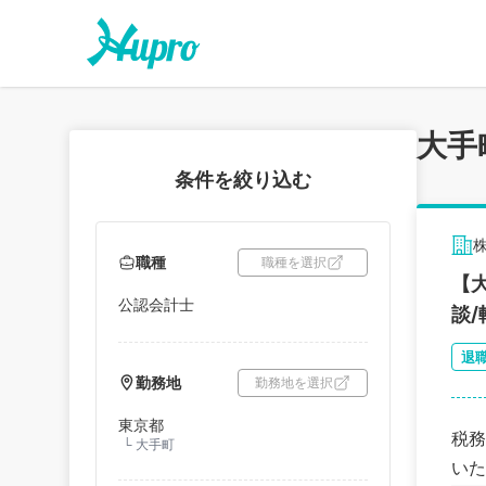
大手
条件を絞り込む
職種
職種を選択
【
公認会計士
談
退
勤務地
勤務地を選択
東京都
税務
└
大手町
いた