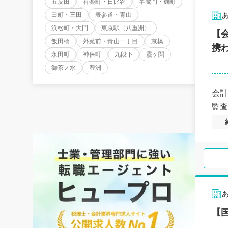
五反田
有楽町・日比谷
半蔵門・麹町
田町・三田
表参道・青山
浜松町・大門
東京駅（八重洲）
【
飯田橋
外苑前・青山一丁目
京橋
携
永田町
神保町
九段下
霞ヶ関
御茶ノ水
豊洲
会計
監査
【