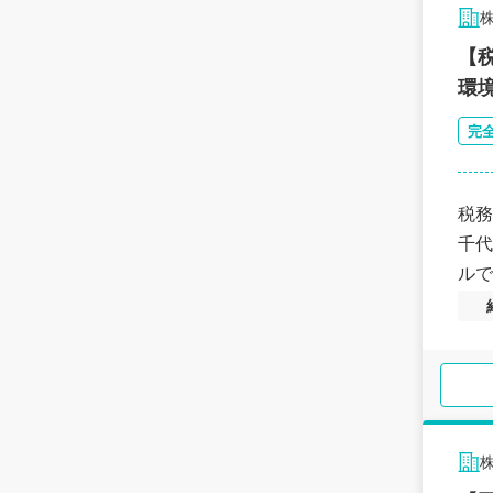
【
環
完
税務
千代
ルで