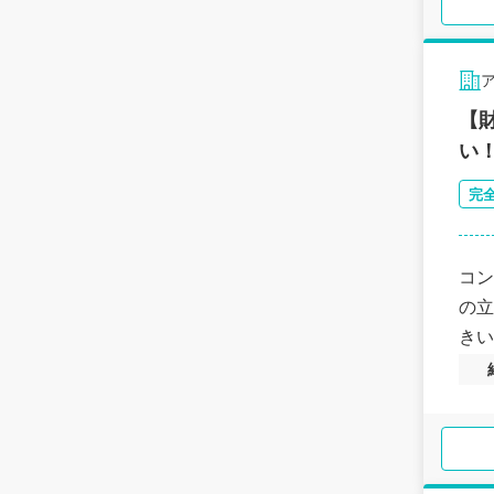
【
い
完
コン
の立
きい