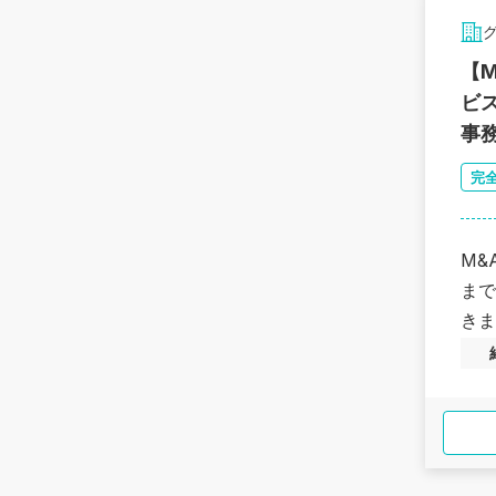
【
ビ
事
完
M&
まで
きま