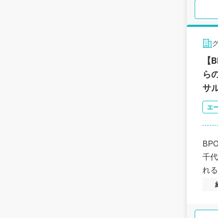
【
ら
サ
エ
BP
千代
れる