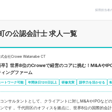
条件で絞りこむ
採用担当者
町の公認会計士 求人一覧
式会社Crowe Watanabe CT
卒】世界8位のCroweで経営のコアに挑む！M&AやIP
ティングファーム
モートワーク可能
年間休日120日以上
研修充実
語学力を活かせる
コンサルタントとして、クライアントに対しM&AやIPOなど
ンです 。千代田区のオフィスを拠点に、世界8位の国際的会計