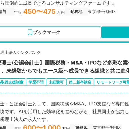
ら圧倒的に成長できるコンサルティングファームです 。
450〜475
給与
勤務地
東京都千代田区
年収
万円
ブックマーク
税理士法人シンクバンク
税理士/公認会計士】国際税務・M&A・IPOなど多彩な
し、未経験からでもエース級へ成長できる組織と共に進
格取得支援制度
学歴不問
未経験可
第二新卒歓迎
リモートワーク可
士・公認会計士として、国際税務やM&A、IPO支援など専門
境です。AIを活用した効率化を進めながら、社員同士が協力
税理士法人の求人です。
600〜1,000
給与
勤務地
東京都千代田区
年収
万円