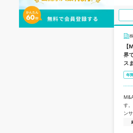
株
【
界
ス
年
M&
す。
ンサ