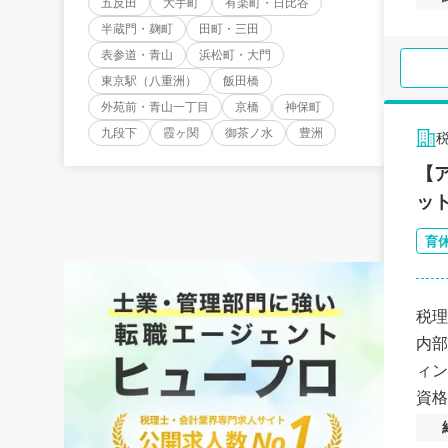
五反田
大手町
有楽町・日比谷
半蔵門・麹町
田町・三田
表参道・青山
浜松町・大門
東京駅（八重洲）
飯田橋
外苑前・青山一丁目
京橋
神保町
九段下
霞ヶ関
御茶ノ水
豊洲
税
【
ッ
育
税理
内部
ィン
資格