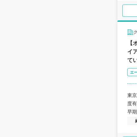
【
イ
て
エ
東京
度有
早期