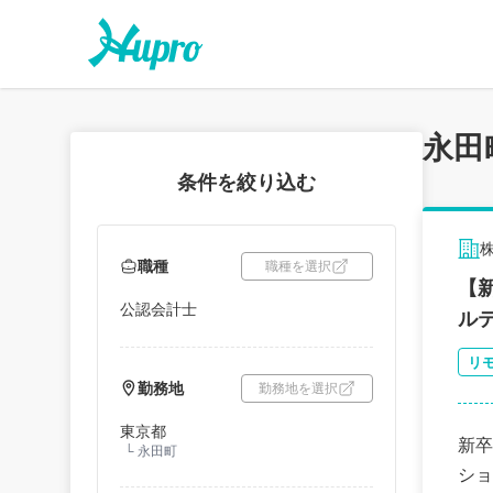
永田
条件を絞り込む
株
職種
職種を選択
【新
公認会計士
ル
リ
勤務地
勤務地を選択
東京都
新卒
└
永田町
ショ