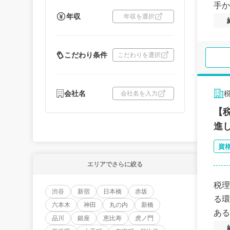
手か
年収
年収を選択
こだわり条件
こだわりを選択
会社名
会社名を入力
【
進
資
エリアでさらに絞る
税理
渋谷
新宿
日本橋
赤坂
る環
六本木
神田
丸の内
新橋
ある
品川
銀座
恵比寿
虎ノ門