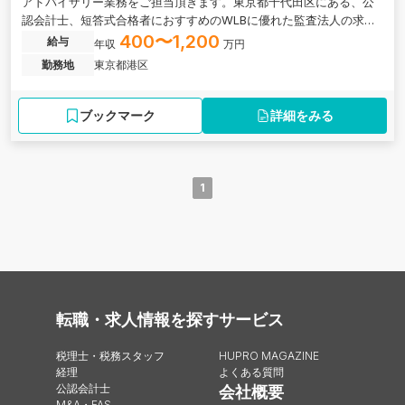
アドバイザリー業務をご担当頂きます。東京都千代田区にある、公
認会計士、短答式合格者におすすめのWLBに優れた監査法人の求人
です。
400〜1,200
給与
年収
万円
勤務地
東京都港区
ブックマーク
詳細をみる
1
転職・求人情報を探す
サービス
税理士・税務スタッフ
HUPRO MAGAZINE
経理
よくある質問
公認会計士
会社概要
M&A・FAS