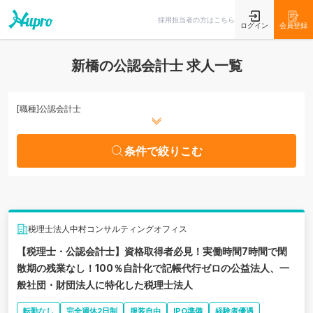
条件で絞りこむ
採用担当者の方はこちら
ログイン
会員登録
新橋の公認会計士 求人一覧
[職種]
公認会計士
条件で絞りこむ
税理士法人中村コンサルティングオフィス
【税理士・公認会計士】資格取得者必見！実働時間7時間で閑
散期の残業なし！100％自計化で記帳代行ゼロの公益法人、一
般社団・財団法人に特化した税理士法人
転勤なし
完全週休2日制
服装自由
IPO準備
経験者優遇