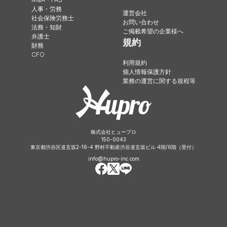
人事・労務
運営会社
社会保険労務士
お問い合わせ
法務・知財
ご掲載希望の企業様へ
弁護士
規約
財務
CFO
利用規約
個人情報保護方針
業務の運営に関する規程等
株式会社ヒュープロ
150-0043
東京都渋谷区道玄坂2-16-4 野村不動産渋谷道玄坂ビル 4階/6階（受付）
info@hupro-inc.com