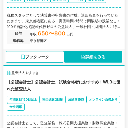
税務スタッフとして決算書や申告書の作成、巡回監査を行っていた
だきます。東京都港区にある、実働時間7時間で閑散期の残業なし！
100％自計化で記帳代行ゼロの公益法人、一般社団・財団法人に特化
した税理士法人の求人です。
650〜800
給与
年収
万円
勤務地
東京都港区
ブックマーク
詳細をみる
監査法人やまぶき
【公認会計士】公認会計士、試験合格者におすすめ！WLBに優
れた監査法人
年間休日120日以上
完全週休2日制
経験者優遇
オンライン面接あり
女性活躍
公認会計士として、監査業務・株式公開支援業務・財務調査業務・