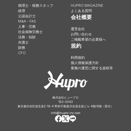
税理士・税務スタッフ
HUPRO MAGAZINE
経理
よくある質問
公認会計士
会社概要
M&A・FAS
人事・労務
運営会社
社会保険労務士
お問い合わせ
法務・知財
ご掲載希望の企業様へ
弁護士
規約
財務
CFO
利用規約
個人情報保護方針
業務の運営に関する規程等
株式会社ヒュープロ
150-0043
東京都渋谷区道玄坂2-16-4 野村不動産渋谷道玄坂ビル 4階/6階（受付）
info@hupro-inc.com