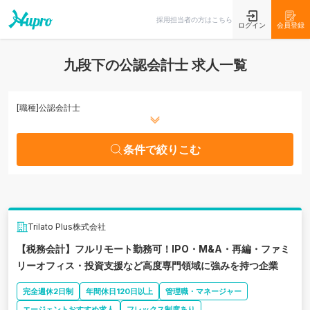
条件で絞りこむ
採用担当者の方はこちら
ログイン
会員登録
九段下の公認会計士 求人一覧
[職種]
公認会計士
条件で絞りこむ
Trilato Plus株式会社
【税務会計】フルリモート勤務可！IPO・M&A・再編・ファミ
リーオフィス・投資支援など高度専門領域に強みを持つ企業
完全週休2日制
年間休日120日以上
管理職・マネージャー
エージェントおすすめ求人
フレックス制度あり