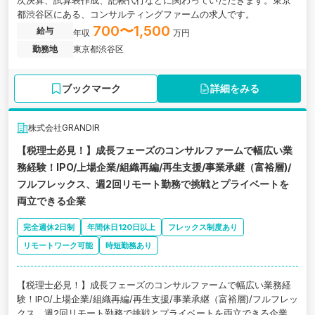
次決算、試算表作成、記帳代行などに関わっていただきます。東京
都渋谷区にある、コンサルティングファームの求人です。
700〜1,500
給与
年収
万円
勤務地
東京都渋谷区
ブックマーク
詳細をみる
株式会社GRANDIR
【税理士必見！】成長フェーズのコンサルファームで幅広い業
務経験！IPO/上場企業/組織再編/再生支援/事業承継（富裕層)/
フルフレックス、週2回リモート勤務で挑戦とプライベートを
両立できる企業
完全週休2日制
年間休日120日以上
フレックス制度あり
リモートワーク可能
時短勤務あり
【税理士必見！】成長フェーズのコンサルファームで幅広い業務経
験！IPO/上場企業/組織再編/再生支援/事業承継（富裕層)/フルフレッ
クス、週2回リモート勤務で挑戦とプライベートを両立できる企業