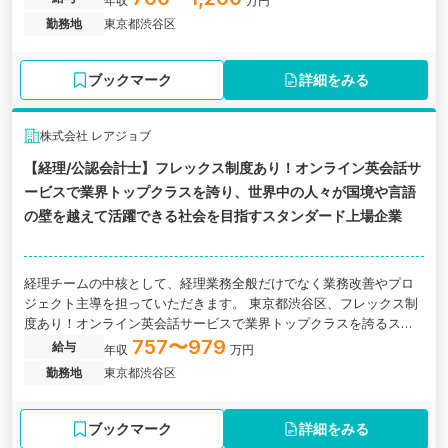
年収
万円
勤務地
東京都渋谷区
ブックマーク
詳細をみる
株式会社 レアジョブ
【経理/公認会計士】フレックス制度あり！オンライン英会話サ
ービスで業界トップクラスを誇り、世界中の人々が国境や言語
の壁を越えて活躍できる社会を目指すスタンダード上場企業
経理チームの中核として、経理業務全般だけでなく業務改善やプロ
ジェクト主導を担っていただきます。 東京都渋谷区、フレックス制
度あり！オンライン英会話サービスで業界トップクラスを誇るスタ
ンダード上場企業
757〜979
給与
年収
万円
勤務地
東京都渋谷区
ブックマーク
詳細をみる