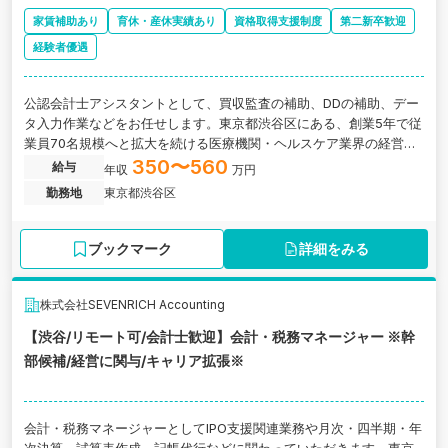
家賃補助あり
育休・産休実績あり
資格取得支援制度
第二新卒歓迎
経験者優遇
公認会計士アシスタントとして、買収監査の補助、DDの補助、デー
タ入力作業などをお任せします。東京都渋谷区にある、創業5年で従
業員70名規模へと拡大を続ける医療機関・ヘルスケア業界の経営を
総合的に支援する税理士法人の求人です。
350〜560
給与
年収
万円
勤務地
東京都渋谷区
ブックマーク
詳細をみる
株式会社SEVENRICH Accounting
【渋谷/リモート可/会計士歓迎】会計・税務マネージャー ※幹
部候補/経営に関与/キャリア拡張※
会計・税務マネージャーとしてIPO支援関連業務や月次・四半期・年