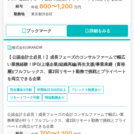
600〜1,200
給与
年収
万円
勤務地
東京都渋谷区
ブックマーク
詳細をみる
株式会社GRANDIR
【 公認会計士必見！】成長フェーズのコンサルファームで幅広
い業務経験！IPO/上場企業/組織再編/再生支援/事業承継（富裕
層)/フルフレックス、週2回リモート勤務で挑戦とプライベート
を両立できる企業
完全週休2日制
年間休日120日以上
フレックス制度あり
リモートワーク可能
時短勤務あり
公認会計士必見！成長フェーズの会計コンサルファームで幅広い業
務希望が叶う！フルフレックス、週2回リモート勤務で挑戦とプライ
ベートの両立ができる企業
700〜1,200
給与