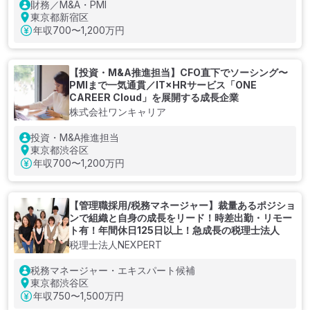
財務／M&A・PMI
東京都新宿区
年収
700〜1,200万円
【投資・M&A推進担当】CFO直下でソーシング〜
PMIまで一気通貫／IT×HRサービス「ONE
CAREER Cloud」を展開する成長企業
株式会社ワンキャリア
投資・M&A推進担当
東京都渋谷区
年収
700〜1,200万円
【管理職採用/税務マネージャー】裁量あるポジショ
ンで組織と自身の成長をリード！時差出勤・リモー
ト有！年間休日125日以上！急成長の税理士法人
税理士法人NEXPERT
税務マネージャー・エキスパート候補
東京都渋谷区
年収
750〜1,500万円