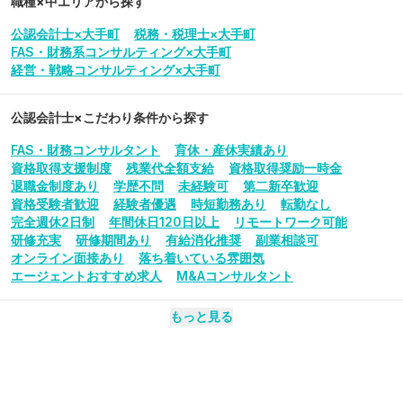
職種×中エリアから探す
公認会計士×大手町
税務・税理士×大手町
FAS・財務系コンサルティング×大手町
経営・戦略コンサルティング×大手町
公認会計士
×こだわり条件から探す
FAS・財務コンサルタント
育休・産休実績あり
資格取得支援制度
残業代全額支給
資格取得奨励一時金
退職金制度あり
学歴不問
未経験可
第二新卒歓迎
資格受験者歓迎
経験者優遇
時短勤務あり
転勤なし
完全週休2日制
年間休日120日以上
リモートワーク可能
研修充実
研修期間あり
有給消化推奨
副業相談可
オンライン面接あり
落ち着いている雰囲気
エージェントおすすめ求人
M&Aコンサルタント
もっと見る