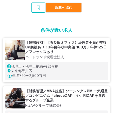
応募へ進む
条件が近い求人
【幹部候補】【五反田オフィス】経験者全員が年収
UP実績あり！3年目年収中央値1168万／年休125日
／フレックスあり
ハートランド税理士法人
税理士・税理士補助/幹部候補
東京都品川区
年収
720〜2,500万円
【財務管理／M&A担当】ソーシング～PMI一気通貫
／コンビニジム「chocoZAP」や、RIZAPを運営
するグループ企業
RIZAPグループ株式会社