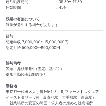
通常勤務時間
：
09:30
〜
17:30
休憩時間
：
45
分
残業の有無について
残業が発生する場合があります
給与
想定年収
7,000,000
〜
15,000,000
円
想定月給
500,000
〜
800,000
円
給与備考
昇給・昇格年1回（査定に基づく）

※永年勤続表彰制度あり
勤務地
東京都千代田区大手町1-5-1 大手町ファーストスクエア 
イーストタワー 5階
（最寄り駅：大手町駅、東京駅）
※就業場所の変更の範囲：求人者の定める就業場所