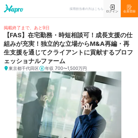
採用担当者の方はこちら
ログイン
会員登録
掲載終了まで、あと9日
【FAS】在宅勤務・時短相談可！成長支援の仕
組みが充実！独立的な立場からM&A再編・再
生支援を通じてクライアントに貢献するプロフ
ェッショナルファーム
東京都千代田区
年収
700〜1,500万円