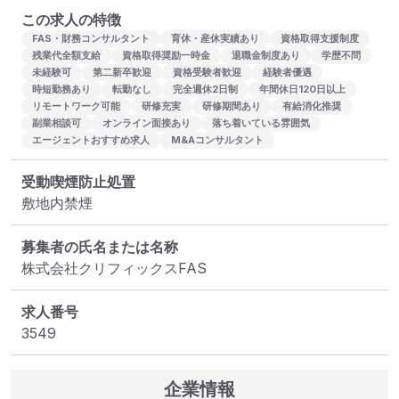
この求人の特徴
FAS・財務コンサルタント
育休・産休実績あり
資格取得支援制度
残業代全額支給
資格取得奨励一時金
退職金制度あり
学歴不問
未経験可
第二新卒歓迎
資格受験者歓迎
経験者優遇
時短勤務あり
転勤なし
完全週休2日制
年間休日120日以上
リモートワーク可能
研修充実
研修期間あり
有給消化推奨
副業相談可
オンライン面接あり
落ち着いている雰囲気
エージェントおすすめ求人
M&Aコンサルタント
受動喫煙防止処置
敷地内禁煙
募集者の氏名または名称
株式会社クリフィックスFAS
求人番号
3549
企業情報