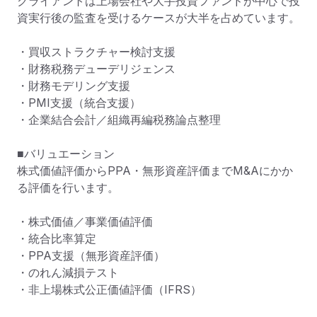
クライアントは上場会社や大手投資ファンドが中心で投
資実行後の監査を受けるケースが大半を占めています。

・買収ストラクチャー検討支援

・財務税務デューデリジェンス

・財務モデリング支援

・PMI支援（統合支援）

・企業結合会計／組織再編税務論点整理

■バリュエーション

株式価値評価からPPA・無形資産評価までM&Aにかか
る評価を行います。

・株式価値／事業価値評価

・統合比率算定

・PPA支援（無形資産評価）

・のれん減損テスト

・非上場株式公正価値評価（IFRS）
