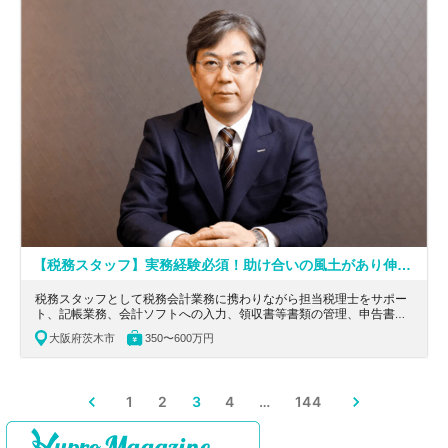
【税務スタッフ】実務経験必須！助け合いの風土があり伸び伸びと働ける！幅広い業務に携わりたい方オススメの税理士法人
税務スタッフとして税務会計業務に携わりながら担当税理士をサポー
ト、記帳業務、会計ソフトへの入力、領収書等書類の管理、申告書作
成等をご担当いただきます。大阪府茨木市にある、幅広い業務に携わ
大阪府茨木市
350〜600万円
りたい方オススメの税理士法人の求人です。
1
2
3
4
…
144