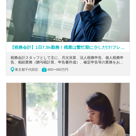
【税務会計】1日7.5h勤務！残業は繫忙期に少しだけ!フレックスタイム導入！リモート勤務可能！リクルートグループ出⾝の代表が作る⾵通しの良い組織⾵⼟の税理士事務所
税務会計スタッフとして主に、月次決算、法人税務申告、個人税務申
告、相続業務（贈与税計算、申告書作成）、確定申告等の業務をお任
せします。東京都千代田区にある、不動産や相続の税務特化の税理士
東京都千代田区
400〜650万円
事務所の求人です。