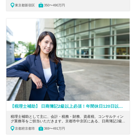
きた知識・経験を活かせる会計事務所です。
東京都新宿区
350〜490万円
【税理士補助】 日商簿記2級以上必須！年間休日120日以上！創業90年、整った教育体制から企業経営を支えるプロに成長できる老舗税理士法人
税理士補助として主に、会計・税務・財務、資産税、コンサルティン
グ業務等をご担当いただきます。京都市中京区にある、日商簿記2級
以上！創業90年、整った教育体制から企業経営を支えるプロに成長で
京都府京都市
369〜491万円
きる老舗税理士法人の求人です。