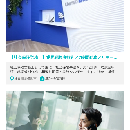
【社会保険労務士】業界経験者歓迎／7時間勤務／リモートワーク可／キャリアアップを目指したい方大歓迎の事務所
社会保険労務士として主に、社会保険手続き、給与計算、助成金申
請、就業規則作成、相談対応等の業務をお任せします。神奈川県横浜
市にある、7時間勤務のキャリアアップを目指したい方大歓迎の事務
神奈川県横浜市
350〜600万円
所の求人です。