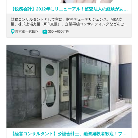
【税務会計】2012年にリニューアル！監査法人の経験がある方必見です！若く明るい税理士法人
財務コンサルタントとして主に、財務デューデリジェンス、M&A支
援、株式上場支援（IPO支援）、企業再編コンサルティングなどをご
担当いただきます。東京都千代田区にある、残業時間が短く、融通が
東京都千代田区
350〜650万円
利くワークライフバランスが取れる税理士法人です。
【経営コンサルタント】公認会計士、融資経験者歓迎！フルリモート勤務可能！経営コンサルティング業務特化！経営企画から実行支援まで経験できるコンサルティングファーム