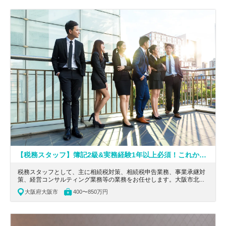
【税務スタッフ】簿記2級&実務経験1年以上必須！これからスキルを身につけたい方必見！若手が活躍する企業文化を持つ会計事務所
税務スタッフとして、主に相続税対策、相続税申告業務、事業承継対
策、経営コンサルティング業務等の業務をお任せします。大阪市北区
にある、これからスキルを身につけたい方必見の、若手が活躍する企
大阪府大阪市
400〜850万円
業文化を持つ会計事務所の求人です。