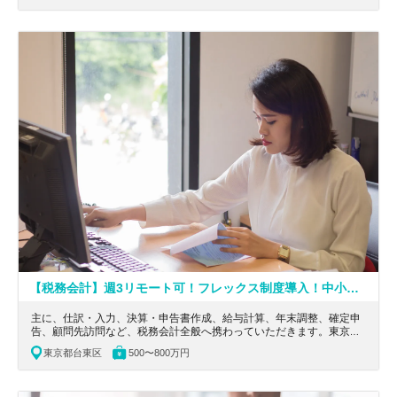
【税務会計】週3リモート可！フレックス制度導入！中小法人・MA・相続など幅広く経験できる税理士法人
主に、仕訳・入力、決算・申告書作成、給与計算、年末調整、確定申
告、顧問先訪問など、税務会計全般へ携わっていただきます。東京都
台東区にある、週3リモート可！フレックス制度導入！中小法人・
東京都台東区
500〜800万円
MA・相続など幅広く経験できる税理士法人の求人です。