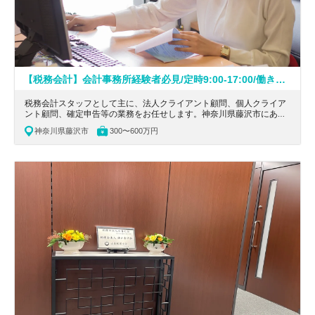
【税務会計】会計事務所経験者必見/定時9:00-17:00/働き方柔軟/働くママ在籍中/様々な業務に携わりたい方大歓迎の税理士法人
税務会計スタッフとして主に、法人クライアント顧問、個人クライア
ント顧問、確定申告等の業務をお任せします。神奈川県藤沢市にあ
る、定時9:00-17:00/働き方柔軟/働くママ在籍中/様々な業務に携わり
神奈川県藤沢市
300〜600万円
たい方大歓迎の税理士法人の求人です。