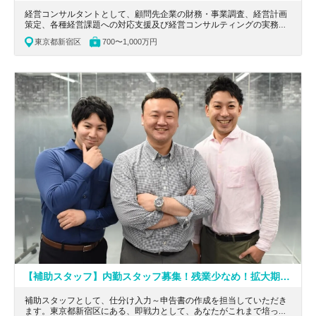
経営コンサルタントとして、顧問先企業の財務・事業調査、経営計画
策定、各種経営課題への対応支援及び経営コンサルティングの実務を
担当頂きます。東京都千代田区にある、フルリモート勤務可能なコン
東京都新宿区
700〜1,000万円
サルティングファームの求人です。
【補助スタッフ】内勤スタッフ募集！残業少なめ！拡大期にある事務所で活躍いただく、あなたがこれまで培ってきた知識・経験を活かせる会計事務所
補助スタッフとして、仕分け入力～申告書の作成を担当していただき
ます。東京都新宿区にある、即戦力として、あなたがこれまで培って