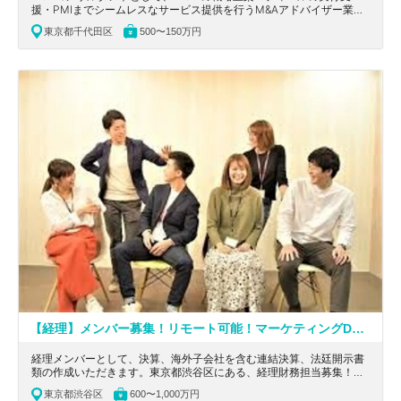
援・PMIまでシームレスなサービス提供を行うM&Aアドバイザー業務
を行っていただきます。東京都千代田区にある、事務所の求人です。
東京都千代田区
500〜150万円
【経理】メンバー募集！リモート可能！マーケティングDXを加速させるSaaS型プロダクトを提供する上場企業
経理メンバーとして、決算、海外子会社を含む連結決算、法廷開示書
類の作成いただきます。東京都渋谷区にある、経理財務担当募集！リ
モート可能！マーケティングDXを加速させるSaaS型プロダクトを提
東京都渋谷区
600〜1,000万円
供する上場企業の求人です。