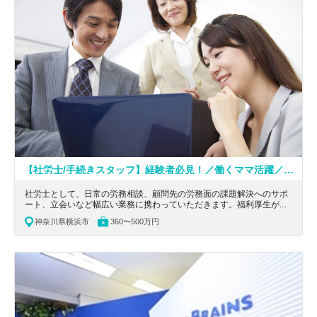
【社労士/手続きスタッフ】経験者必見！／働くママ活躍／「全力でバカ真面目にエールをおくる」という経営理念のもと、地域の中小企業をメインに支援している社会保険労務士法人
社労士として、日常の労務相談、顧問先の労務面の課題解決へのサポ
ート、立会いなど幅広い業務に携わっていただきます。福利厚生が充
実しており、研修制度も整っています。神奈川県横浜市にある、「全
神奈川県横浜市
360〜500万円
力でバカ真面目にエールをおくる」という経営理念のもと、地域の中
小企業をメインに支援している社会保険労務士法人の求人です。