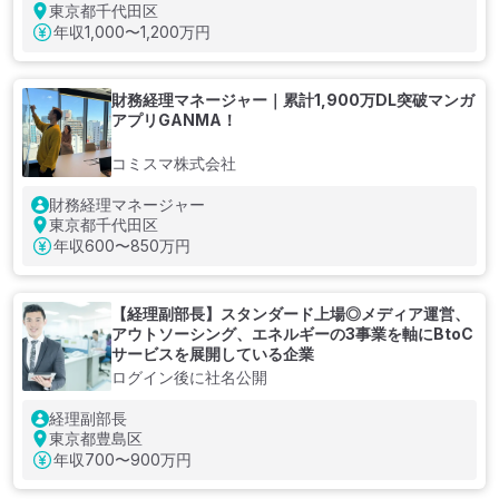
東京都千代田区
年収
1,000〜1,200万円
財務経理マネージャー｜累計1,900万DL突破マンガ
アプリGANMA！
コミスマ株式会社
財務経理マネージャー
東京都千代田区
年収
600〜850万円
【経理副部長】スタンダード上場◎メディア運営、
アウトソーシング、エネルギーの3事業を軸にBtoC
サービスを展開している企業
ログイン後に社名公開
経理副部長
東京都豊島区
年収
700〜900万円