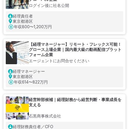
ログイン後に社名公開
経理責任者
東京都港区
年収
800〜1,200万円
【経理マネージャー】リモート・フレックス可能！
グロース上場企業｜国内最大級の動画配信プラット
フォーム企業
エージェントにお問合せください
経理マネージャー
東京都港区
年収
614〜822万円
経営幹部候補｜経理財務から経営判断・事業成長を
支える
石黒商事株式会社
経理財務責任者／CFO