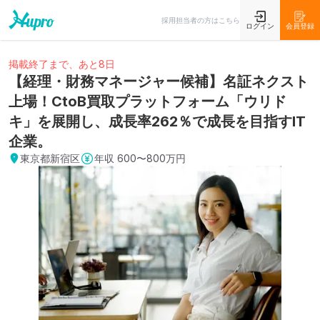
採用担当者の方はこちら
ログイン
会員登録
掲載終了まで、あと8日
【経理・財務マネージャー候補】名証ネクスト
上場！CtoB買取プラットフォーム「ウリド
キ」を展開し、成長率262％で成長を目指すIT
企業。
東京都新宿区
年収
600〜800万円