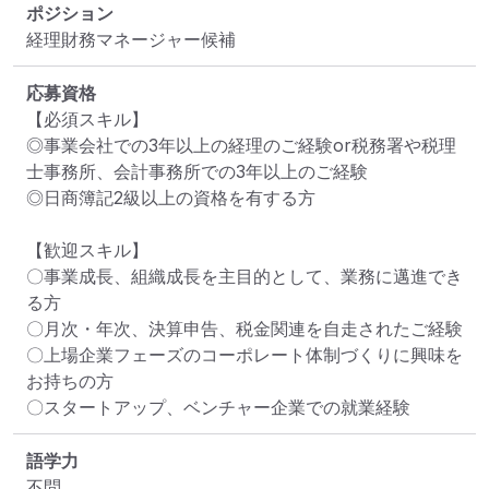
ポジション
経理財務マネージャー候補
応募資格
【必須スキル】

◎事業会社での3年以上の経理のご経験or税務署や税理
士事務所、会計事務所での3年以上のご経験

◎日商簿記2級以上の資格を有する方

【歓迎スキル】

〇事業成長、組織成長を主目的として、業務に邁進でき
る方

〇月次・年次、決算申告、税金関連を自走されたご経験

〇上場企業フェーズのコーポレート体制づくりに興味を
お持ちの方

〇スタートアップ、ベンチャー企業での就業経験
語学力
不問