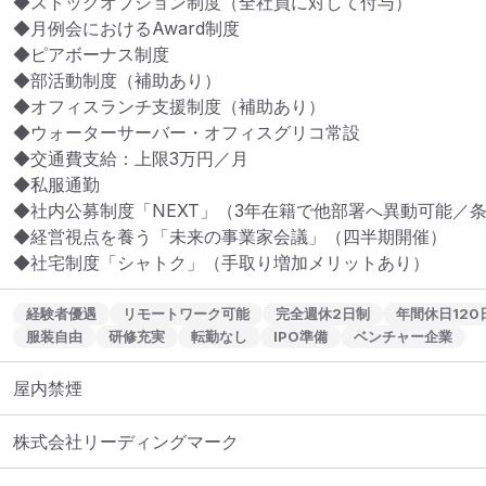
◆ストックオプション制度（全社員に対して付与）

◆月例会におけるAward制度

◆ピアボーナス制度

◆部活動制度（補助あり）

◆オフィスランチ支援制度（補助あり）

◆ウォーターサーバー・オフィスグリコ常設

◆交通費支給：上限3万円／月

◆私服通勤

◆社内公募制度「NEXT」（3年在籍で他部署へ異動可能／条
◆経営視点を養う「未来の事業家会議」（四半期開催）

◆社宅制度「シャトク」（手取り増加メリットあり）
経験者優遇
リモートワーク可能
完全週休2日制
年間休日120
服装自由
研修充実
転勤なし
IPO準備
ベンチャー企業
屋内禁煙
株式会社リーディングマーク