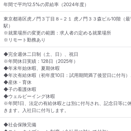
年間で平均12.5%の昇給率（2024年度）
東京都港区虎ノ門３丁目８−２１ 虎ノ門３３森ビル10階
（最
駅）
※就業場所の変更の範囲：求人者の定める就業場所
※リモート勤務あり
◆完全週休二日制（土、日）、祝日　

※年間休日実績：128日（2025年）

◆年末年始休暇、夏期休暇

◆年次有給休暇（初年度10日：試用期間満了後翌日に付与）
◆産休・育休

◆子の看護休暇

◆ウェルビーイング休暇　

※年間1日、法定の有給休暇とは別に付与され、記念日等に
きます。入社日に付与します。
◆社会保険完備
