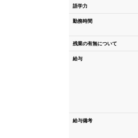
語学力
勤務時間
残業の有無について
給与
給与備考