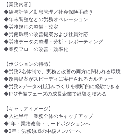
【業務内容】

◆給与計算／勤怠管理／社会保険手続き

◆年末調整などの労務オペレーション

◆労務規程の整備・改定

◆労働環境の改善提案および社員対応

◆労務データの整理・分析・レポーティング

◆業務フローの改善・効率化

【ポジションの特徴】

◆労務2名体制で、実務と改善の両方に関われる環境

◆改善提案がスピーディに実行されるカルチャー

◆労務×データ×仕組みづくりを横断的に経験できる

◆IPO準備フェーズの成長企業で経験を積める

【キャリアイメージ】

◆入社半年：業務全体のキャッチアップ

◆1年：業務改善・リードポジションへ

◆2年：労務領域の中核メンバーへ
