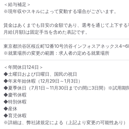
＜給与補足＞

※現年収やスキルによって変動する場合がございます。

賃金はあくまでも目安の金額であり、選考を通じて上下する可
月給(月額)は固定手当を含めた表記です。
東京都渋谷区桜丘町12番10号渋谷インフォスアネックス4~6
※就業場所の変更の範囲：求人者の定める就業場所
＜年間休日124日＞

◆土曜日および日曜日、国民の祝日

◆年末年始休暇（12月29日～1月3日）

◆夏季休日（7月1日～11月30日までの間に3日間）※試用期
◆慶弔休暇

◆特別休暇

◆産休

◆育児休暇

※詳細は、弊社諸規定による（上記より変更の可能性あり）