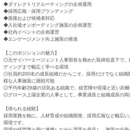
◆ダイレクトリクルーティングの企画運用

◆採用広報・採用ブランディング

◆面接および候補者対応

◆入社後オンボーディング施策の企画運営

◆社内イベントの企画運営

◆エンゲージメント向上施策の推進

【このポジションの魅力】

◎元サイバーエージェント人事部長を務めた取締役直下で、
ディングまで幅広く学べる環境

◎社員約200名の成長組織だからこそ、採用だけでなく組織
様な人事施策に挑戦可能

◎平均年齢29歳の活気ある組織で、経営陣や現場と近い距離
◎グロース上場企業の人事として、事業成長と組織成長の両
【得られる経験】

採用業務を軸に、人材育成や組織開発、採用広報など幅広い
環境です。

現場や経営陣と密に連携しながら課題を発見し、施策の企画