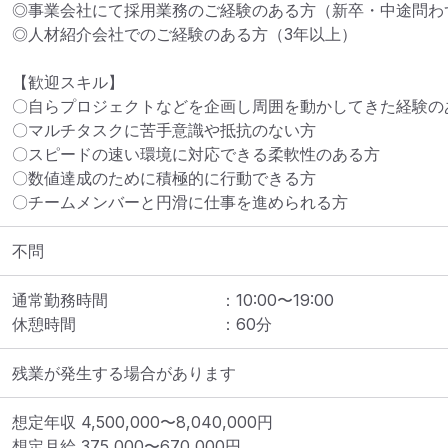
◎事業会社にて採用業務のご経験のある方（新卒・中途問わず
◎人材紹介会社でのご経験のある方（3年以上）

【歓迎スキル】

〇自らプロジェクトなどを企画し周囲を動かしてきた経験のあ
〇マルチタスクに苦手意識や抵抗のない方

〇スピードの速い環境に対応できる柔軟性のある方

〇数値達成のために積極的に行動できる方

〇チームメンバーと円滑に仕事を進められる方
不問
通常勤務時間
：
10:00
〜
19:00
休憩時間
：
60
分
残業が発生する場合があります
想定年収
4,500,000
〜
8,040,000
円
想定月給
375,000
〜
670,000
円