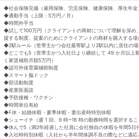
◆社会保険完備（雇用保険、労災保険、健康保険、厚生年金）
◆通勤手当（上限：5万円／月）

◆時間外手当

◆試して100万円（クライアントの商材について理解を深め
援する制度。提案のためにクライアントの商材を購入する場合
◆2駅ルール（世帯主かつ会社最寄駅より2駅以内に居住の場合
◆どこでも5（世帯主かつ入社日より継続して 49 か月以
く家賃補助月額5万円）

◆認可外保育園補助制度

◆スマート脳ドック

◆部活動制度

◆産業医面談

◆予防接種・ワクチン

◆時間単位有給

◆F休・結婚休暇・夏季休暇・妻出産時特別休暇

◆シューイチ（週 1 回、9 時~18 時の勤務時間を選択する
◆休んで5（満2年経過した社員に会社独自の休暇を年間5日付
◆入社時特別休暇（入社から半年間体調不良の際などに適応