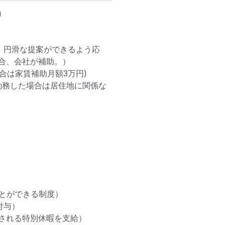


、円滑な提案ができるよう応
、会社が補助。）

は家賃補助月額3万円)

上勤務した場合は居住地に関係な
ことができる制度）

与）

される特別休暇を支給）
