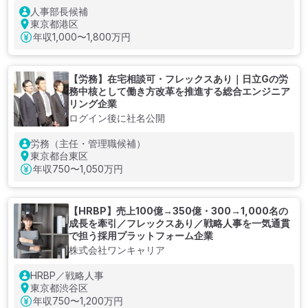
人事部長候補
東京都港区
年収
1,000〜1,800万円
【労務】在宅相談可・フレックスあり｜日立Gの労
務中核として働き方改革を推進する総合エンジニア
リング企業
ログイン後に社名公開
労務（主任・管理職候補）
東京都台東区
年収
750〜1,050万円
【HRBP】売上100億→350億・300→1,000名の
成長を牽引／フレックスあり／戦略人事を一気通貫
で担う採用プラットフォーム企業
株式会社ワンキャリア
HRBP／戦略人事
東京都渋谷区
年収
750〜1,200万円