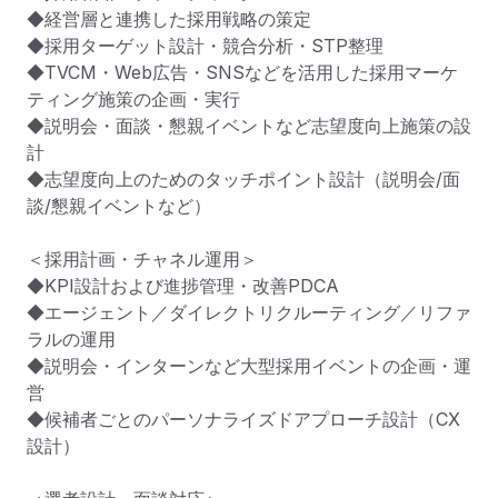
◆経営層と連携した採用戦略の策定

◆採用ターゲット設計・競合分析・STP整理

◆TVCM・Web広告・SNSなどを活用した採用マーケ
ティング施策の企画・実行

◆説明会・面談・懇親イベントなど志望度向上施策の設
計

◆志望度向上のためのタッチポイント設計（説明会/面
談/懇親イベントなど）

＜採用計画・チャネル運用＞

◆KPI設計および進捗管理・改善PDCA

◆エージェント／ダイレクトリクルーティング／リファ
ラルの運用

◆説明会・インターンなど大型採用イベントの企画・運
営

◆候補者ごとのパーソナライズドアプローチ設計（CX
設計）
