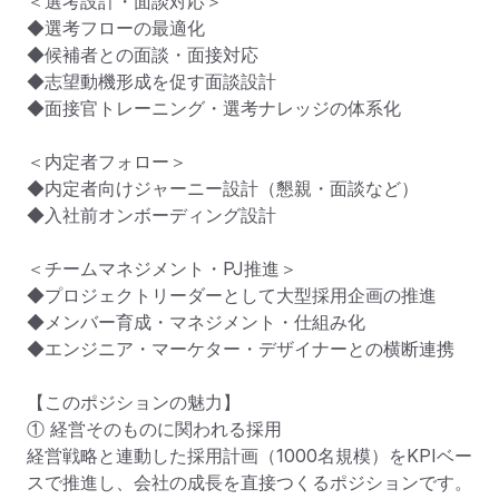
＜選考設計・面談対応＞

◆選考フローの最適化

◆候補者との面談・面接対応

◆志望動機形成を促す面談設計

◆面接官トレーニング・選考ナレッジの体系化

＜内定者フォロー＞

◆内定者向けジャーニー設計（懇親・面談など）

◆入社前オンボーディング設計

＜チームマネジメント・PJ推進＞

◆プロジェクトリーダーとして大型採用企画の推進

◆メンバー育成・マネジメント・仕組み化

◆エンジニア・マーケター・デザイナーとの横断連携

【このポジションの魅力】

① 経営そのものに関われる採用

経営戦略と連動した採用計画（1000名規模）をKPIベー
スで推進し、会社の成長を直接つくるポジションです。
