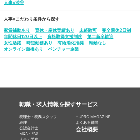
人事×渋谷
人事
×こだわり条件から探す
家賃補助あり
育休・産休実績あり
未経験可
完全週休2日制
年間休日120日以上
資格取得支援制度
第二新卒歓迎
女性活躍
時短勤務あり
有給消化推奨
転勤なし
オンライン面接あり
ベンチャー企業
転職・求人情報を探す
サービス
税理士・税務スタッフ
HUPRO MAGAZINE
経理
よくある質問
公認会計士
会社概要
M&A・FAS
人事・労務