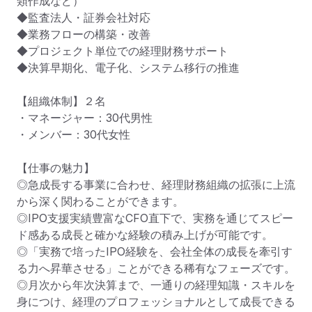
類作成など）

◆監査法人・証券会社対応

◆業務フローの構築・改善

◆プロジェクト単位での経理財務サポート

◆決算早期化、電子化、システム移行の推進

【組織体制】２名

・マネージャー：30代男性

・メンバー：30代女性

【仕事の魅力】

◎急成長する事業に合わせ、経理財務組織の拡張に上流
から深く関わることができます。

◎IPO支援実績豊富なCFO直下で、実務を通じてスピー
ド感ある成長と確かな経験の積み上げが可能です。

◎「実務で培ったIPO経験を、会社全体の成長を牽引す
る力へ昇華させる」ことができる稀有なフェーズです。

◎月次から年次決算まで、一通りの経理知識・スキルを
身につけ、経理のプロフェッショナルとして成長できる