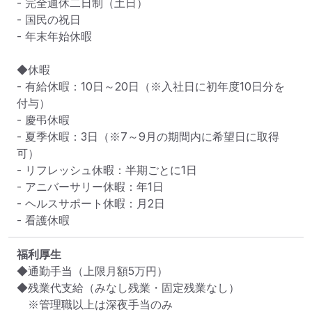
- 完全週休二日制（土日）

- 国民の祝日

- 年末年始休暇

◆休暇

- 有給休暇：10日～20日（※入社日に初年度10日分を
付与）

- 慶弔休暇

- 夏季休暇：3日（※7～9月の期間内に希望日に取得
可）

- リフレッシュ休暇：半期ごとに1日

- アニバーサリー休暇：年1日

- ヘルスサポート休暇：月2日

- 看護休暇
福利厚生
◆通勤手当（上限月額5万円）

◆残業代支給（みなし残業・固定残業なし）

　※管理職以上は深夜手当のみ
