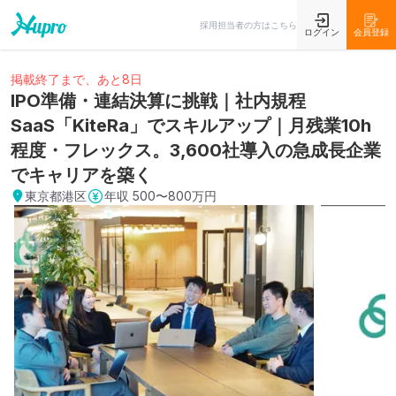
採用担当者の方はこちら
ログイン
会員登録
掲載終了まで、あと8日
IPO準備・連結決算に挑戦｜社内規程
SaaS「KiteRa」でスキルアップ｜月残業10h
程度・フレックス。3,600社導入の急成長企業
でキャリアを築く
東京都港区
年収
500〜800万円