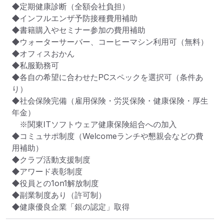
◆定期健康診断（全額会社負担）

◆インフルエンザ予防接種費用補助

◆書籍購入やセミナー参加の費用補助

◆ウォーターサーバー、コーヒーマシン利用可（無料）

◆オフィスおかん

◆私服勤務可

◆各自の希望に合わせたPCスペックを選択可（条件あ
り）

◆社会保険完備（雇用保険・労災保険・健康保険・厚生
年金）

　※関東ITソフトウェア健康保険組合への加入

◆コミュサポ制度（Welcomeランチや懇親会などの費
用補助）

◆クラブ活動支援制度

◆アワード表彰制度

◆役員との1on1解放制度

◆副業制度あり（許可制）

◆健康優良企業「銀の認定」取得