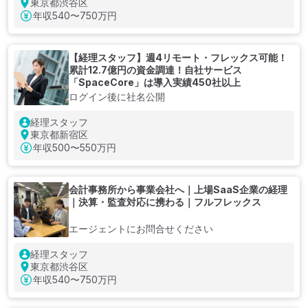
東京都渋谷区
年収
540〜750万円
【経理スタッフ】週4リモート・フレックス可能！
累計12.7億円の資金調達！自社サービス
「SpaceCore」は導入実績450社以上
ログイン後に社名公開
経理スタッフ
東京都新宿区
年収
500〜550万円
会計事務所から事業会社へ｜上場SaaS企業の経理
｜決算・監査対応に携わる｜フルフレックス
エージェントにお問合せください
経理スタッフ
東京都渋谷区
年収
540〜750万円