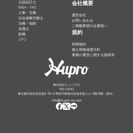
公認会計士
会社概要
M&A・FAS
人事・労務
運営会社
社会保険労務士
お問い合わせ
法務・知財
ご掲載希望の企業様へ
弁護士
規約
財務
CFO
利用規約
個人情報保護方針
業務の運営に関する規程等
株式会社ヒュープロ
150-0043
東京都渋谷区道玄坂2-16-4 野村不動産渋谷道玄坂ビル 4階/6階（受付）
info@hupro-inc.com