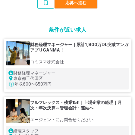
応募へ進む
条件が近い求人
財務経理マネージャー｜累計1,900万DL突破マンガ
アプリGANMA！
コミスマ株式会社
財務経理マネージャー
東京都千代田区
年収
600〜850万円
フルフレックス・残業15h｜上場企業の経理｜月
次・年次決算～管理会計・連結へ
エージェントにお問合せください
経理スタッフ