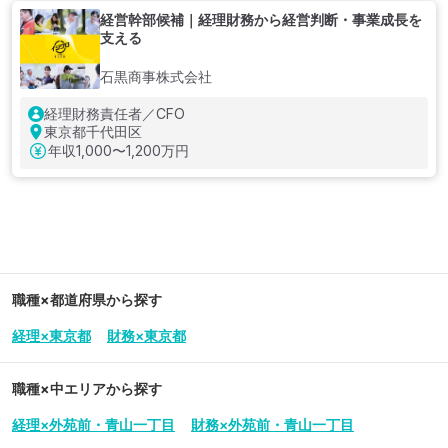
経営幹部候補｜経理財務から経営判断・事業成長を
支える
石黒商事株式会社
経理財務責任者／CFO
東京都千代田区
年収
1,000〜1,200万円
職種×都道府県から探す
経理×東京都
財務×東京都
職種×中エリアから探す
経理×外苑前・青山一丁目
財務×外苑前・青山一丁目