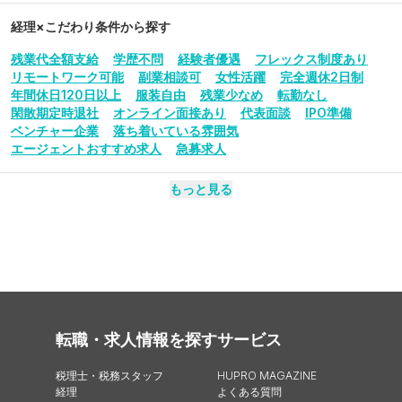
経理
×こだわり条件から探す
残業代全額支給
学歴不問
経験者優遇
フレックス制度あり
リモートワーク可能
副業相談可
女性活躍
完全週休2日制
年間休日120日以上
服装自由
残業少なめ
転勤なし
閑散期定時退社
オンライン面接あり
代表面談
IPO準備
ベンチャー企業
落ち着いている雰囲気
エージェントおすすめ求人
急募求人
もっと見る
転職・求人情報を探す
サービス
税理士・税務スタッフ
HUPRO MAGAZINE
経理
よくある質問