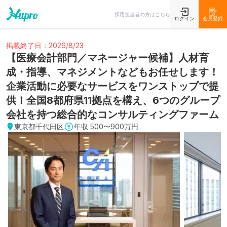
採用担当者の方はこちら
ログイン
会員登録
掲載終了日：2026/8/23
【医療会計部門／マネージャー候補】人材育
成・指導、マネジメントなどもお任せします！
企業活動に必要なサービスをワンストップで提
供！全国8都府県11拠点を構え、6つのグループ
会社を持つ総合的なコンサルティングファーム
東京都千代田区
年収
500〜900万円