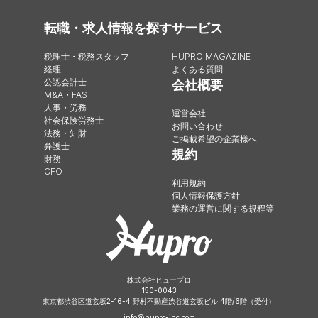
転職・求人情報を探す
サービス
税理士・税務スタッフ
HUPRO MAGAZINE
経理
よくある質問
公認会計士
会社概要
M&A・FAS
人事・労務
運営会社
社会保険労務士
お問い合わせ
法務・知財
ご掲載希望の企業様へ
弁護士
規約
財務
CFO
利用規約
個人情報保護方針
業務の運営に関する規程等
株式会社ヒュープロ
150-0043
東京都渋谷区道玄坂2-16-4 野村不動産渋谷道玄坂ビル 4階/6階（受付）
info@hupro-inc.com