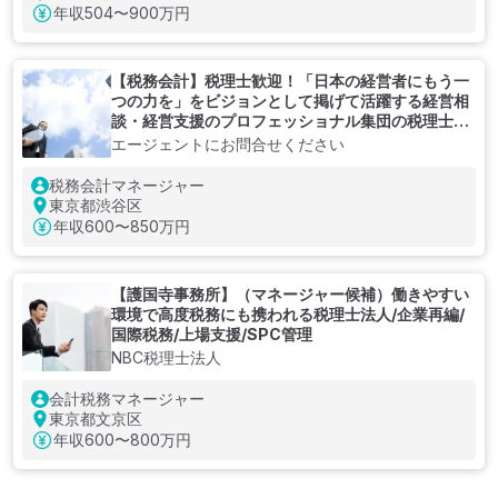
年収
504〜900万円
【税務会計】税理士歓迎！「日本の経営者にもう一
つの力を」をビジョンとして掲げて活躍する経営相
談・経営支援のプロフェッショナル集団の税理士法
人
エージェントにお問合せください
税務会計マネージャー
東京都渋谷区
年収
600〜850万円
【護国寺事務所】（マネージャー候補）働きやすい
環境で高度税務にも携われる税理士法人/企業再編/
国際税務/上場支援/SPC管理
NBC税理士法人
会計税務マネージャー
東京都文京区
年収
600〜800万円