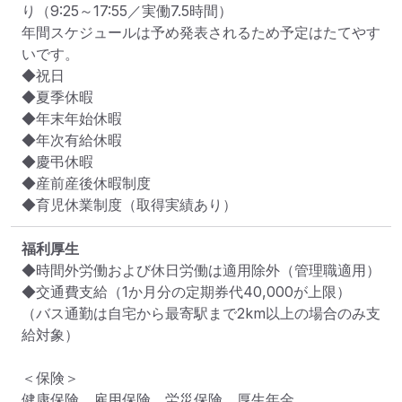
り（9:25～17:55／実働7.5時間）

年間スケジュールは予め発表されるため予定はたてやす
いです。

◆祝日

◆夏季休暇

◆年末年始休暇

◆年次有給休暇

◆慶弔休暇

◆産前産後休暇制度

◆育児休業制度（取得実績あり）
福利厚生
◆時間外労働および休日労働は適用除外（管理職適用）

◆交通費支給（1か月分の定期券代40,000が上限）

（バス通勤は自宅から最寄駅まで2km以上の場合のみ支
給対象）

＜保険＞

健康保険、雇用保険、労災保険、厚生年金
