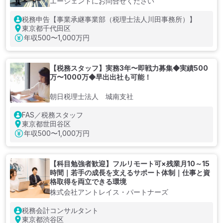
エージェントにお問合せください
税務申告【事業承継事業部（税理士法人川田事務所）】
東京都千代田区
年収
500〜1,000万円
【税務スタッフ】実務3年〜即戦力募集◆実績500
万〜1000万◆早出出社も可能！
朝日税理士法人 城南支社
FAS／税務スタッフ
東京都世田谷区
年収
500〜1,000万円
【科目勉強者歓迎】フルリモート可×残業月10～15
時間｜若手の成長を支えるサポート体制｜仕事と資
格取得を両立できる環境
株式会社アントレイス・パートナーズ
税務会計コンサルタント
東京都渋谷区