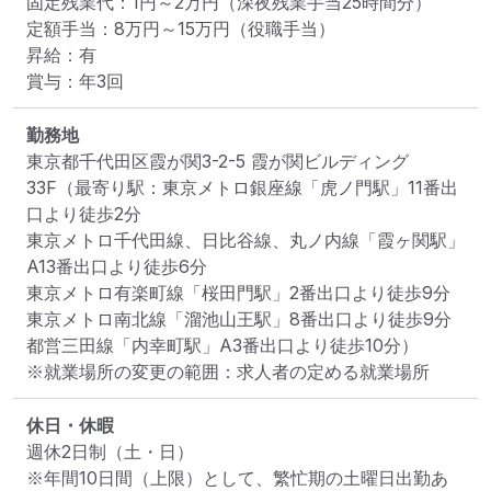
固定残業代：1円～2万円（深夜残業手当25時間分）

定額手当：8万円～15万円（役職手当）

昇給：有

賞与：年3回
勤務地
東京都千代田区霞が関3-2-5 霞が関ビルディング
33F
（最寄り駅：東京メトロ銀座線「虎ノ門駅」11番出
口より徒歩2分

東京メトロ千代田線、日比谷線、丸ノ内線「霞ヶ関駅」
A13番出口より徒歩6分

東京メトロ有楽町線「桜田門駅」2番出口より徒歩9分

東京メトロ南北線「溜池山王駅」8番出口より徒歩9分

都営三田線「内幸町駅」A3番出口より徒歩10分）
※就業場所の変更の範囲：求人者の定める就業場所
休日・休暇
週休2日制（土・日）

※年間10日間（上限）として、繁忙期の土曜日出勤あ