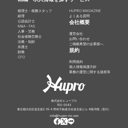
税理士・税務スタッフ
HUPRO MAGAZINE
経理
よくある質問
公認会計士
会社概要
M&A・FAS
人事・労務
運営会社
社会保険労務士
お問い合わせ
法務・知財
ご掲載希望の企業様へ
弁護士
規約
財務
CFO
利用規約
個人情報保護方針
業務の運営に関する規程等
株式会社ヒュープロ
150-0043
東京都渋谷区道玄坂2-16-4 野村不動産渋谷道玄坂ビル 4階/6階（受付）
info@hupro-inc.com