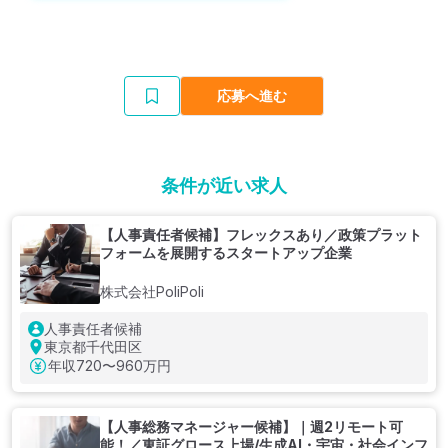
応募へ進む
条件が近い求人
【人事責任者候補】フレックスあり／政策プラット
フォームを展開するスタートアップ企業
株式会社PoliPoli
人事責任者候補
東京都千代田区
年収
720〜960万円
【人事総務マネージャー候補】｜週2リモート可
能！／東証グロース上場/生成AI・宇宙・社会インフ