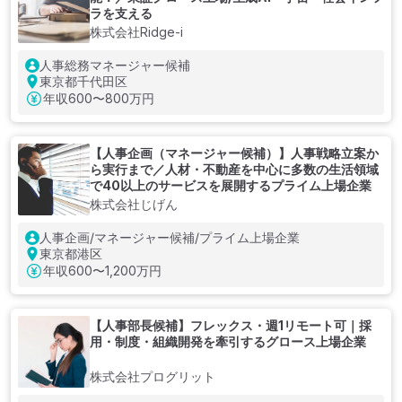
ラを支える
株式会社Ridge-i
人事総務マネージャー候補
東京都千代田区
年収
600〜800万円
【人事企画（マネージャー候補）】人事戦略立案か
ら実行まで／人材・不動産を中心に多数の生活領域
で40以上のサービスを展開するプライム上場企業
株式会社じげん
人事企画/マネージャー候補/プライム上場企業
東京都港区
年収
600〜1,200万円
【人事部長候補】フレックス・週1リモート可｜採
用・制度・組織開発を牽引するグロース上場企業
株式会社プログリット