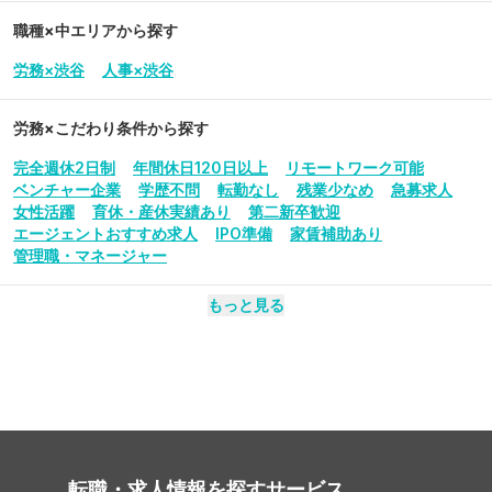
職種×中エリアから探す
労務×渋谷
人事×渋谷
労務
×こだわり条件から探す
完全週休2日制
年間休日120日以上
リモートワーク可能
ベンチャー企業
学歴不問
転勤なし
残業少なめ
急募求人
女性活躍
育休・産休実績あり
第二新卒歓迎
エージェントおすすめ求人
IPO準備
家賃補助あり
管理職・マネージャー
もっと見る
転職・求人情報を探す
サービス