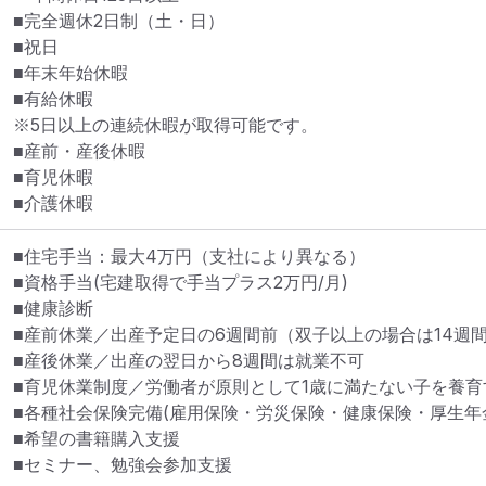
■完全週休2日制（土・日）

■祝日

■年末年始休暇

■有給休暇

※5日以上の連続休暇が取得可能です。

■産前・産後休暇

■育児休暇

■介護休暇
■住宅手当：最大4万円（支社により異なる）

■資格手当(宅建取得で手当プラス2万円/月)

■健康診断

■産前休業／出産予定日の6週間前（双子以上の場合は14週間
■産後休業／出産の翌日から8週間は就業不可

■育児休業制度／労働者が原則として1歳に満たない子を養育
■各種社会保険完備(雇用保険・労災保険・健康保険・厚生年金
■希望の書籍購入支援

■セミナー、勉強会参加支援