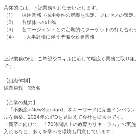
具体的には、下記業務をお任せいたします。

（1）	採用業務（採用要件の定義を決定、プロセスの策定、面接、選考の遂行）

（2）	各媒体への出稿

（3）	各エージェントとの定期的にターゲットの打ち合わせ

（4）　　人事評価に伴う準備や変更業務

上記業務の他、ご希望やスキルに応じて幅広く業務に取り組
です。

【組織体制】

従業員数　135名

【企業の魅力】

・「不動産×NewStandard」をキーワードに完全インバ
ルを構築。2024年のIPOを見据えて会社を拡大中です。

・新卒に向けて、「70時間以上の教育カリキュラム」の実施や
入れるなど、多くを学べる環境も用意しています！
