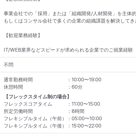
事業会社での「採用」または「組織開発/人材開発」を主体的
もしくはコンサル会社で多くの企業の組織課題を解決してきた
【歓迎業務経験】

IT/WEB業界などスピードが求められる企業でのご就業経験
不問
通常勤務時間
：
10:00
〜
19:00
休憩時間
：
60
分
【フレックスタイム制の場合】
フレックスコアタイム
：
11:00
〜
15:00
所定労働時間
：
8
時間
フレキシブルタイム（午前）
：
05:00
〜
10:00
フレキシブルタイム（午後）
：
15:00
〜
22:00