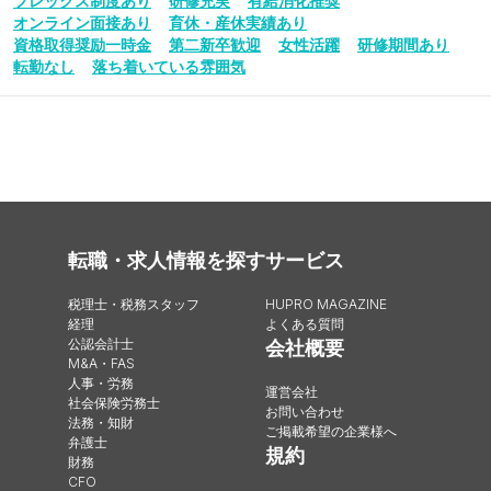
フレックス制度あり
研修充実
有給消化推奨
オンライン面接あり
育休・産休実績あり
資格取得奨励一時金
第二新卒歓迎
女性活躍
研修期間あり
転勤なし
落ち着いている雰囲気
転職・求人情報を探す
サービス
税理士・税務スタッフ
HUPRO MAGAZINE
経理
よくある質問
公認会計士
会社概要
M&A・FAS
人事・労務
運営会社
社会保険労務士
お問い合わせ
法務・知財
ご掲載希望の企業様へ
弁護士
規約
財務
CFO