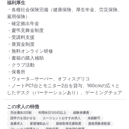
福利厚生
・各種社会保険完備（健康保険、厚生年金、労災保険、
雇用保険）

・確定拠出年金

・慶弔見舞金制度

・受講料支援

・褒賞金制度

・無料オンライン研修

・書籍の購入補助

・クラブ活動

・保養所

・ウォータ―サーバー、オフィスグリコ

・ノートPC1台とモニター2台を貸与、160cmの広々と
したデスク（パーテーションあり）、ゲーミングチェア
この求人の特徴
完全週休2日制
年間休日120日以上
経験者優遇
語学力を活かせる
エージェントおすすめ求人
未経験可
急募求人
家賃補助あり
資格取得支援制度
資格受験者歓迎