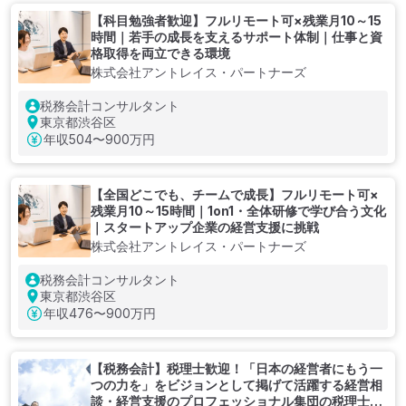
【科目勉強者歓迎】フルリモート可×残業月10～15
時間｜若手の成長を支えるサポート体制｜仕事と資
格取得を両立できる環境
株式会社アントレイス・パートナーズ
税務会計コンサルタント
東京都渋谷区
年収
504〜900万円
【全国どこでも、チームで成長】フルリモート可×
残業月10～15時間｜1on1・全体研修で学び合う文化
｜スタートアップ企業の経営支援に挑戦
株式会社アントレイス・パートナーズ
税務会計コンサルタント
東京都渋谷区
年収
476〜900万円
【税務会計】税理士歓迎！「日本の経営者にもう一
つの力を」をビジョンとして掲げて活躍する経営相
談・経営支援のプロフェッショナル集団の税理士法