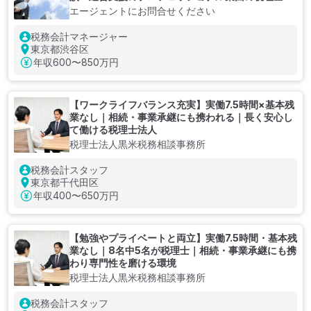
人
エージェントにお問合せください
税務会計マネージャー
東京都渋谷区
年収
600〜850万円
【ワークライフバランス充実】実働7.5時間×基本残
業なし｜相続・事業承継にも携われる｜長く安心し
て働ける税理士法人
税理士法人黒米税務相談事務所
税務会計スタッフ
東京都千代田区
年収
400〜650万円
【勉強やプライベートと両立】実働7.5時間・基本残
業なし｜8名中5名が税理士｜相続・事業承継にも携
わり専門性を磨ける環境
税理士法人黒米税務相談事務所
税務会計スタッフ