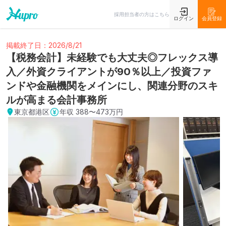
採用担当者の方はこちら
ログイン
会員登録
掲載終了日：2026/8/21
【税務会計】未経験でも大丈夫◎フレックス導
入／外資クライアントが90％以上／投資ファ
ンドや金融機関をメインにし、関連分野のスキ
ルが高まる会計事務所
東京都港区
年収
388〜473万円