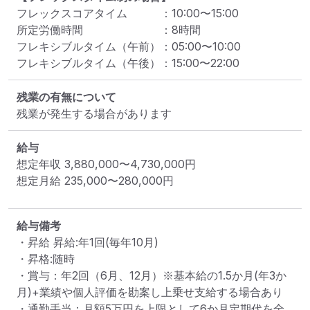
フレックスコアタイム
：
10:00
〜
15:00
所定労働時間
：
8
時間
フレキシブルタイム（午前）
：
05:00
〜
10:00
フレキシブルタイム（午後）
：
15:00
〜
22:00
残業の有無について
残業が発生する場合があります
給与
想定年収
3,880,000
〜
4,730,000
円
想定月給
235,000
〜
280,000
円
給与備考
・昇給 昇給:年1回(毎年10月)

・昇格:随時

・賞与：年2回（6月、12月）※基本給の1.5か月(年3か
月)+業績や個人評価を勘案し上乗せ支給する場合あり

・通勤手当：月額5万円を上限として6か月定期代を全