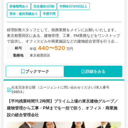
研修期間あり
完全週休2日制
年間休日120日以上
育休・産休実績あり
学歴不問
経理財務スタッフとして、税務業務をメインにお願いいたします。
東京都墨田区にある、建物管理、工事、PM業務などをワンストップ
で提供し、オフィスビルや商業施設などの建物総合管理を行う企業
の求人です。
440〜520
給与
年収
万円
勤務地
東京都墨田区
ブックマーク
詳細をみる
社名完全非公開 （エージェントに問い合わせください/求人番号
29854）
【平均残業時間11.2時間】プライム上場の東京建物グループ／
建物管理から工事・PMまでを一括で担う、オフィス・商業施
設の総合管理会社