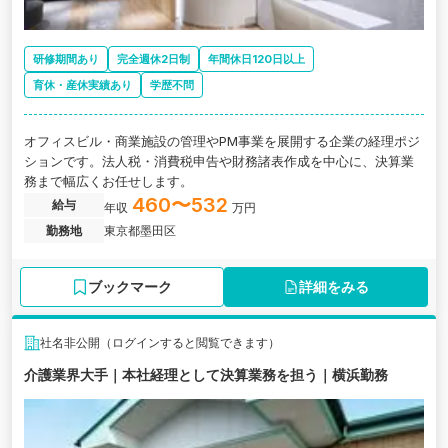
研修期間あり
完全週休2日制
年間休日120日以上
育休・産休実績あり
学歴不問
オフィスビル・商業施設の管理やPM事業を展開する企業の経理ポジ
ションです。法人税・消費税申告や財務諸表作成を中心に、決算業
務まで幅広くお任せします。
460〜532
給与
年収
万円
勤務地
東京都墨田区
ブックマーク
詳細をみる
社名非公開（ログインすると閲覧できます）
介護業界大手｜本社経理として決算業務を担う｜横浜勤務