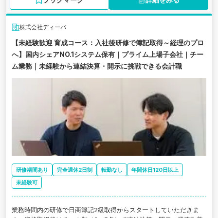
株式会社ディーバ
【未経験歓迎 育成コース：入社後研修で簿記取得～経理のプロ
へ】国内シェアNO.1システム保有｜プライム上場子会社｜チー
ム業務｜未経験から連結決算・開示に挑戦できる会計職
研修期間あり
完全週休2日制
転勤なし
年間休日120日以上
未経験可
業務時間内の研修で日商簿記2級取得からスタートしていただきま