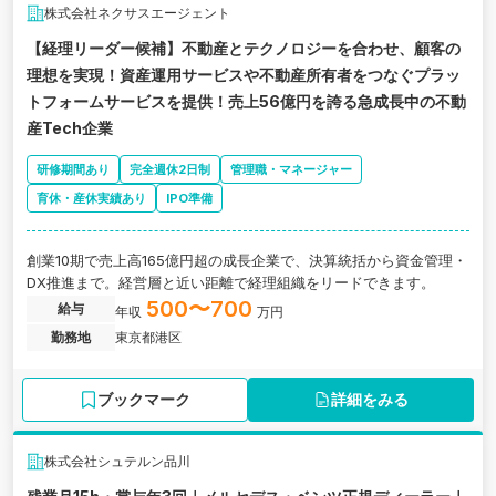
株式会社ネクサスエージェント
【経理リーダー候補】不動産とテクノロジーを合わせ、顧客の
理想を実現！資産運用サービスや不動産所有者をつなぐプラッ
トフォームサービスを提供！売上56億円を誇る急成長中の不動
産Tech企業
研修期間あり
完全週休2日制
管理職・マネージャー
育休・産休実績あり
IPO準備
創業10期で売上高165億円超の成長企業で、決算統括から資金管理・
DX推進まで。経営層と近い距離で経理組織をリードできます。
500〜700
給与
年収
万円
勤務地
東京都港区
ブックマーク
詳細をみる
株式会社シュテルン品川