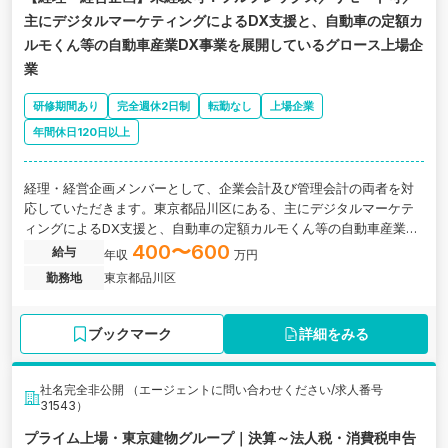
主にデジタルマーケティングによるDX支援と、自動車の定額カ
ルモくん等の自動車産業DX事業を展開しているグロース上場企
業
研修期間あり
完全週休2日制
転勤なし
上場企業
年間休日120日以上
経理・経営企画メンバーとして、企業会計及び管理会計の両者を対
応していただきます。東京都品川区にある、主にデジタルマーケテ
ィングによるDX支援と、自動車の定額カルモくん等の自動車産業DX
事業を展開しているグロース上場企業の求人です。
400〜600
給与
年収
万円
勤務地
東京都品川区
ブックマーク
詳細をみる
社名完全非公開 （エージェントに問い合わせください/求人番号
31543）
プライム上場・東京建物グループ｜決算～法人税・消費税申告