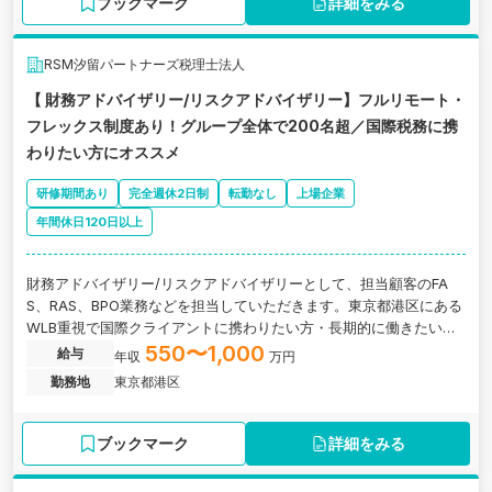
ブックマーク
詳細をみる
RSM汐留パートナーズ税理士法人
【 財務アドバイザリー/リスクアドバイザリー】フルリモート・
フレックス制度あり！グループ全体で200名超／国際税務に携
わりたい方にオススメ
研修期間あり
完全週休2日制
転勤なし
上場企業
年間休日120日以上
財務アドバイザリー/リスクアドバイザリーとして、担当顧客のFA
S、RAS、BPO業務などを担当していただきます。東京都港区にある
WLB重視で国際クライアントに携わりたい方・長期的に働きたい方
にオススメの税理士法人の求人です。
550〜1,000
給与
年収
万円
勤務地
東京都港区
ブックマーク
詳細をみる