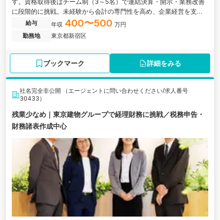
す。資格取得後はチーム制（3～5名）で連結決算・開示・業務改善
に段階的に挑戦。未経験から会計の専門性を高め、企業経営を支え
る人材を目指せます。東京都新宿にある、業界シェアNo.1の連結会
400〜500
給与
年収
万円
計ソリューションを提供し、複数企業の連結決算・開示業務を支援
勤務地
東京都新宿区
しているプライム上場子会社の求人です。
ブックマーク
詳細をみる
社名完全非公開 （エージェントに問い合わせください/求人番号
30433）
残業少なめ｜東京建物グループで経理財務に挑戦／税務申告・
財務諸表作成中心