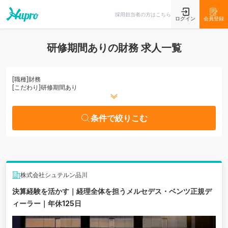
条件で絞りこむ
採用担当者の方はこちら
ログイン
会員登録
研修期間ありの財務 求人一覧
[職種]
財務
[こだわり]
研修期間あり
条件で絞りこむ
株式会社シュテルン品川
決算経験を活かす｜経理全体を担うメルセデス・ベンツ正規デ
ィーラー｜年休125日