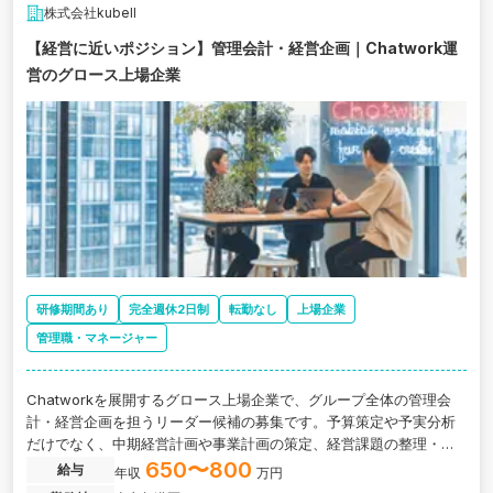
株式会社kubell
【経営に近いポジション】管理会計・経営企画｜Chatwork運
営のグロース上場企業
研修期間あり
完全週休2日制
転勤なし
上場企業
管理職・マネージャー
Chatworkを展開するグロース上場企業で、グループ全体の管理会
計・経営企画を担うリーダー候補の募集です。予算策定や予実分析
だけでなく、中期経営計画や事業計画の策定、経営課題の整理・改
善まで、経営陣と近い距離で事業運営に携わることができます。
650〜800
給与
年収
万円