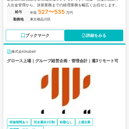
入出金管理から、決算業務までの経理業務を幅広くお任せします。
527〜535
給与
年収
万円
勤務地
東京都品川区
ブックマーク
詳細をみる
株式会社kubell
グロース上場｜グループ経営企画・管理会計｜週3リモート可
研修期間あり
完全週休2日制
転勤なし
上場企業