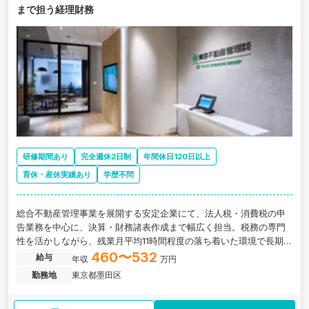
まで担う経理財務
研修期間あり
完全週休2日制
年間休日120日以上
育休・産休実績あり
学歴不問
総合不動産管理事業を展開する安定企業にて、法人税・消費税の申
告業務を中心に、決算・財務諸表作成まで幅広く担当。税務の専門
性を活かしながら、残業月平均11時間程度の落ち着いた環境で長期的
にキャリアを築けるポジションです。
460〜532
給与
年収
万円
勤務地
東京都墨田区