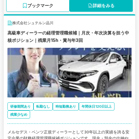
ブックマーク
詳細をみる
株式会社シュテルン品川
高級車ディーラーの経理管理職候補｜月次・年次決算を担う中
核ポジション｜残業月15h・賞与年3回
研修期間あり
転勤なし
時短勤務あり
年間休日120日以上
残業少なめ
メルセデス・ベンツ正規ディーラーとして30年以上の実績を誇る安
定企業の財務経理管理職候補ポジションです。現金・預金の出納や