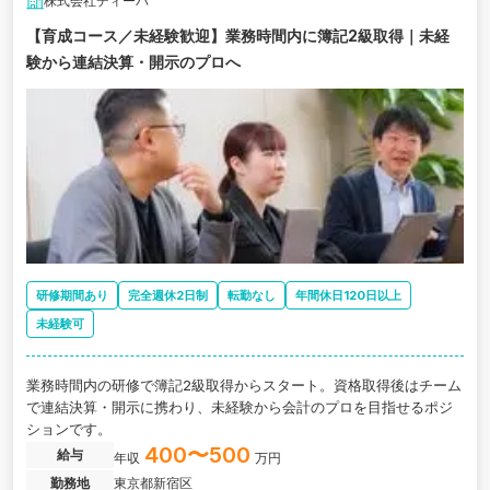
株式会社ディーバ
【育成コース／未経験歓迎】業務時間内に簿記2級取得｜未経
験から連結決算・開示のプロへ
研修期間あり
完全週休2日制
転勤なし
年間休日120日以上
未経験可
業務時間内の研修で簿記2級取得からスタート。資格取得後はチーム
で連結決算・開示に携わり、未経験から会計のプロを目指せるポジ
ションです。
400〜500
給与
年収
万円
勤務地
東京都新宿区