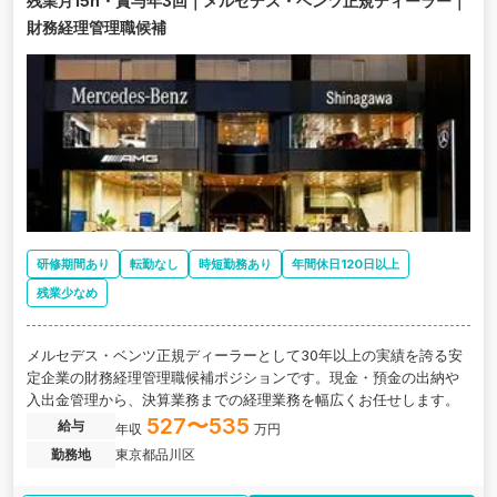
残業月15h・賞与年3回｜メルセデス・ベンツ正規ディーラー｜
財務経理管理職候補
研修期間あり
転勤なし
時短勤務あり
年間休日120日以上
残業少なめ
メルセデス・ベンツ正規ディーラーとして30年以上の実績を誇る安
定企業の財務経理管理職候補ポジションです。現金・預金の出納や
入出金管理から、決算業務までの経理業務を幅広くお任せします。
527〜535
給与
年収
万円
勤務地
東京都品川区