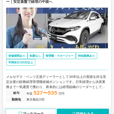
ー｜安定基盤で経理の中核へ
研修期間あり
転勤なし
管理職・マネージャー
時短勤務あり
年間休日120日以上
メルセデス・ベンツ正規ディーラーとして30年以上の実績を誇る安
定企業の財務経理管理職候補ポジションです。日常経理から決算業
務まで一気通貫で携わり、将来的には経理組織のリーダーとして活
躍いただきます。
527〜535
給与
年収
万円
勤務地
東京都品川区
ブックマーク
詳細をみる