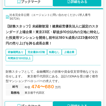
ブックマーク
詳細をみる
社名完全非公開 （エージェントに問い合わせください/求人番号
30724）
【財務スタッフ】未経験歓迎！健康経営優良法人に認定のスタ
ンダード上場企業！東京23区・駅徒歩10分以内の立地に特化し
た投資用マンションを開発し前年比180％成長の223億400万
円の売り上げを誇る成長企業！
研修期間あり
完全週休2日制
転勤なし
上場企業
年間休日120日以上
財務スタッフとして、金融機関との折衝や資金収支管理他などをお
任せします。 東京都千代田区にある、設計のDNAを受け継ぐ都市
型マンションデベロッパーの求人です。
474〜680
給与
年収
万円
勤務地
東京都千代田区
ブックマーク
詳細をみる