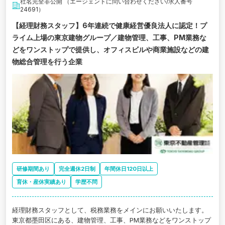
社名完全非公開 （エージェントに問い合わせください/求人番号
24691）
【経理財務スタッフ】6年連続で健康経営優良法人に認定！プ
ライム上場の東京建物グループ／建物管理、工事、PM業務な
どをワンストップで提供し、オフィスビルや商業施設などの建
物総合管理を行う企業
研修期間あり
完全週休2日制
年間休日120日以上
育休・産休実績あり
学歴不問
経理財務スタッフとして、税務業務をメインにお願いいたします。
東京都墨田区にある、建物管理、工事、PM業務などをワンストップ