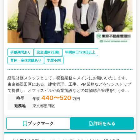
研修期間あり
完全週休2日制
年間休日120日以上
育休・産休実績あり
学歴不問
経理財務スタッフとして、税務業務をメインにお願いいたします。
東京都墨田区にある、建物管理、工事、PM業務などをワンストップ
で提供し、オフィスビルや商業施設などの建物総合管理を行う企業
の求人です。
440〜520
給与
年収
万円
勤務地
東京都墨田区
ブックマーク
詳細をみる