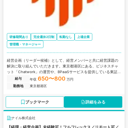
研修期間あり
完全週休2日制
転勤なし
上場企業
管理職・マネージャー
経営企画（リーダー候補）として、経営メンバーと共に経営課題の
解決に取り組んでいただきます。東京都港区にある、ビジネスチャ
ット「Chatwork」の運営や、BPaaSサービスを提供している東証グ
ロース上場企業の求人です。
650〜800
給与
年収
万円
勤務地
東京都港区
ブックマーク
詳細をみる
ナイル株式会社
【経理・経営企画】未経験可！フルフレックス／リモート可／