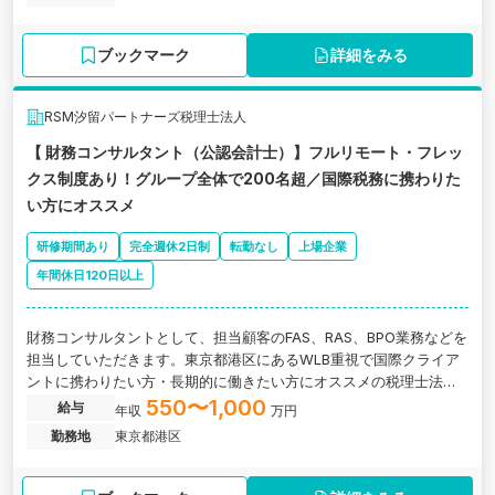
ブックマーク
詳細をみる
RSM汐留パートナーズ税理士法人
【 財務コンサルタント（公認会計士）】フルリモート・フレッ
クス制度あり！グループ全体で200名超／国際税務に携わりた
い方にオススメ
研修期間あり
完全週休2日制
転勤なし
上場企業
年間休日120日以上
財務コンサルタントとして、担当顧客のFAS、RAS、BPO業務などを
担当していただきます。東京都港区にあるWLB重視で国際クライア
ントに携わりたい方・長期的に働きたい方にオススメの税理士法人
の求人です。
550〜1,000
給与
年収
万円
勤務地
東京都港区