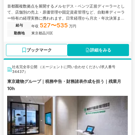
首都圏複数拠点を展開するメルセデス・ベンツ正規ディーラーとし
て、店舗別の売上・原価管理や固定資産管理など、自動車ディーラ
ー特有の経理実務に携われます。日常経理から月次・年次決算まで
一貫して担当し、将来的には経理組織の中核として業務改善やマネ
527〜535
給与
年収
万円
ジメントにも挑戦できる環境です。
勤務地
東京都品川区
ブックマーク
詳細をみる
社名完全非公開 （エージェントに問い合わせください/求人番号
34437）
東京建物グループ｜税務申告・財務諸表作成を担う｜残業月
10h