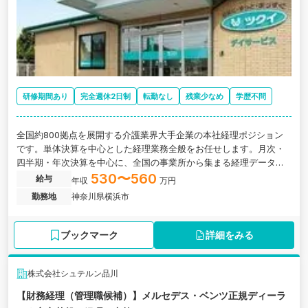
研修期間あり
完全週休2日制
転勤なし
残業少なめ
学歴不問
全国約800拠点を展開する介護業界大手企業の本社経理ポジション
です。単体決算を中心とした経理業務全般をお任せします。月次・
四半期・年次決算を中心に、全国の事業所から集まる経理データの
取りまとめや決算報告資料の作成など、経理の中核業務を担ってい
530〜560
給与
年収
万円
ただきます。
勤務地
神奈川県横浜市
ブックマーク
詳細をみる
株式会社シュテルン品川
【財務経理（管理職候補）】メルセデス・ベンツ正規ディーラ