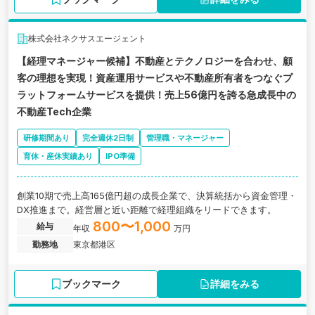
株式会社ネクサスエージェント
【経理マネージャー候補】不動産とテクノロジーを合わせ、顧
客の理想を実現！資産運用サービスや不動産所有者をつなぐプ
ラットフォームサービスを提供！売上56億円を誇る急成長中の
不動産Tech企業
研修期間あり
完全週休2日制
管理職・マネージャー
育休・産休実績あり
IPO準備
創業10期で売上高165億円超の成長企業で、決算統括から資金管理・
DX推進まで。経営層と近い距離で経理組織をリードできます。
800〜1,000
給与
年収
万円
勤務地
東京都港区
ブックマーク
詳細をみる