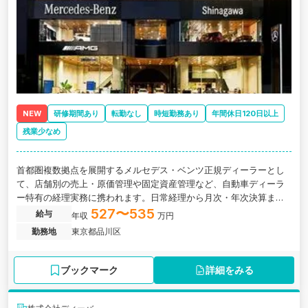
NEW
研修期間あり
転勤なし
時短勤務あり
年間休日120日以上
残業少なめ
首都圏複数拠点を展開するメルセデス・ベンツ正規ディーラーとし
て、店舗別の売上・原価管理や固定資産管理など、自動車ディーラ
ー特有の経理実務に携われます。日常経理から月次・年次決算まで
一貫して担当し、将来的には経理組織の中核として業務改善やマネ
527〜535
給与
年収
万円
ジメントにも挑戦できる環境です。
勤務地
東京都品川区
ブックマーク
詳細をみる