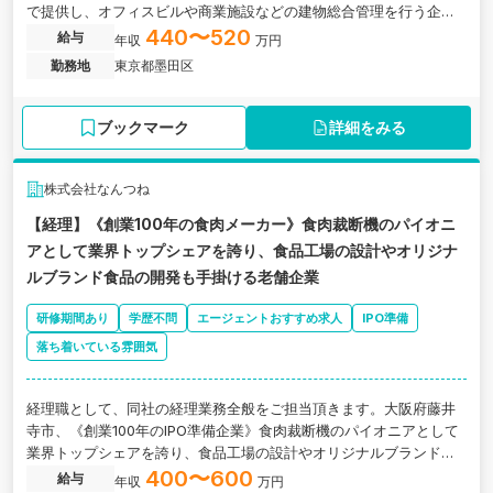
で提供し、オフィスビルや商業施設などの建物総合管理を行う企業
の求人です。
440〜520
給与
年収
万円
勤務地
東京都墨田区
ブックマーク
詳細をみる
株式会社なんつね
【経理】《創業100年の食肉メーカー》食肉裁断機のパイオニ
アとして業界トップシェアを誇り、食品工場の設計やオリジナ
ルブランド食品の開発も手掛ける老舗企業
研修期間あり
学歴不問
エージェントおすすめ求人
IPO準備
落ち着いている雰囲気
経理職として、同社の経理業務全般をご担当頂きます。大阪府藤井
寺市、《創業100年のIPO準備企業》食肉裁断機のパイオニアとして
業界トップシェアを誇り、食品工場の設計やオリジナルブランド食
品の開発も手掛ける老舗企業です。
400〜600
給与
年収
万円