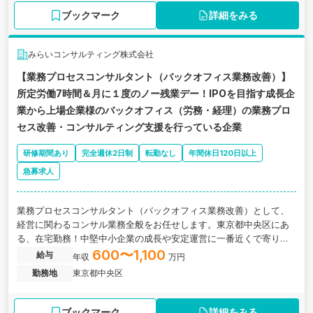
ブックマーク
詳細をみる
みらいコンサルティング株式会社
【業務プロセスコンサルタント（バックオフィス業務改善）】
所定労働7時間＆月に１度のノー残業デー！IPOを目指す成長企
業から上場企業様のバックオフィス（労務・経理）の業務プロ
セス改善・コンサルティング支援を行っている企業
研修期間あり
完全週休2日制
転勤なし
年間休日120日以上
急募求人
業務プロセスコンサルタント（バックオフィス業務改善）として、
経営に関わるコンサル業務全般をお任せします。東京都中央区にあ
る、在宅勤務！中堅中小企業の成長や安定運営に一番近くで寄り添
うコンサルティング業務がメインの事業会社の求人です。
600〜1,100
給与
年収
万円
勤務地
東京都中央区
ブックマーク
詳細をみる