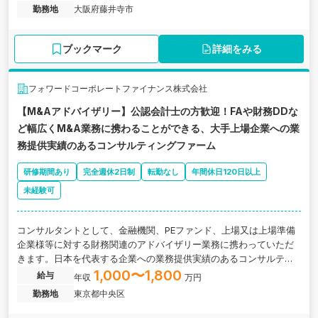
勤務地
大阪府藤井寺市
ブックマーク
詳細をみる
フォワードコーポレートファイナンス株式会社
【M&Aアドバイザリー】公認会計士の方歓迎！FAや財務DDな
ど幅広くM&A業務に携わることができる、大手上場企業への業
務提供実績のあるコンサルティングファーム
研修期間あり
完全週休2日制
転勤なし
年間休日120日以上
未経験可
コンサルタントとして、金融機関、PEファンド、上場又は上場準備
企業様等に対する財務関連のアドバイザリー業務に携わっていただ
きます。日本を代表する企業への業務提供実績のあるコンサルティ
ングファームの求人です。
1,000〜1,800
給与
年収
万円
勤務地
東京都中央区