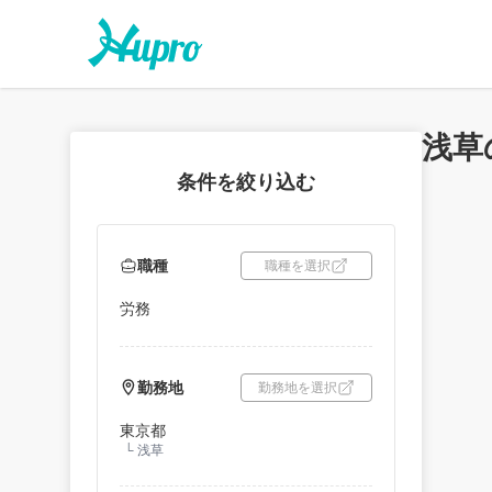
浅草
条件を絞り込む
職種
職種を選択
労務
勤務地
勤務地を選択
東京都
└
浅草