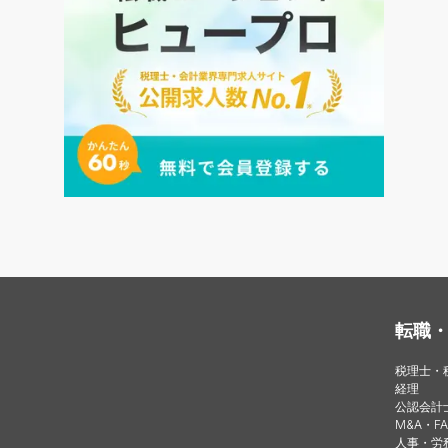
転職
税理士・
経理
公認会計
M&A・FA
人事・労