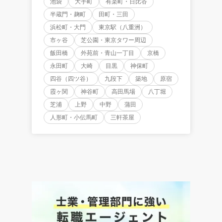
池袋
大手町
有楽町・日比谷
半蔵門・麹町
田町・三田
浜松町・大門
東京駅（八重洲）
市ヶ谷
芝公園・東京タワー周辺
飯田橋
外苑前・青山一丁目
京橋
永田町
大崎
目黒
神保町
四谷（四ツ谷）
九段下
築地
原宿
霞ヶ関
神谷町
高田馬場
八丁堀
芝浦
上野
中野
蒲田
人形町・小伝馬町
三軒茶屋