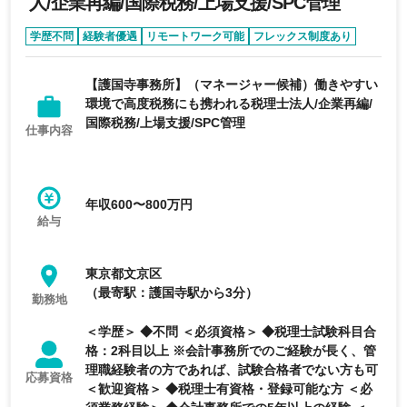
人/企業再編/国際税務/上場支援/SPC管理
学歴不問
経験者優遇
リモートワーク可能
フレックス制度あり
完全週休2日制
【護国寺事務所】（マネージャー候補）働きやすい
環境で高度税務にも携われる税理士法人/企業再編/
国際税務/上場支援/SPC管理
仕事内容
年収600〜800万円
給与
東京都文京区
（最寄駅：護国寺駅から3分）
勤務地
＜学歴＞ ◆不問 ＜必須資格＞ ◆税理士試験科目合
格：2科目以上 ※会計事務所でのご経験が長く、管
理職経験者の方であれば、試験合格者でない方も可
応募資格
＜歓迎資格＞ ◆税理士有資格・登録可能な方 ＜必