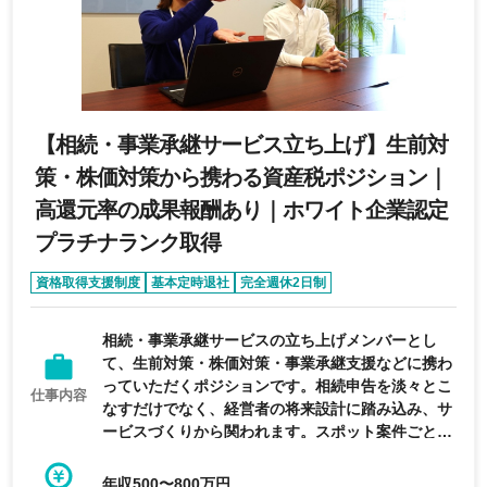
【相続・事業承継サービス立ち上げ】生前対
策・株価対策から携わる資産税ポジション｜
高還元率の成果報酬あり｜ホワイト企業認定
プラチナランク取得
資格取得支援制度
基本定時退社
完全週休2日制
年間休日120日以上
服装自由
相続・事業承継サービスの立ち上げメンバーとし
て、生前対策・株価対策・事業承継支援などに携わ
っていただくポジションです。相続申告を淡々とこ
仕事内容
なすだけでなく、経営者の将来設計に踏み込み、サ
ービスづくりから関われます。スポット案件ごとの
成果報酬もあり、高い還元率で収入アップを目指せ
る環境です。ホワイト企業認定プラチナランクも取
年収500〜800万円