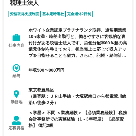
税理士法人
資格取得支援制度
基本定時退社
完全週休2日制
年間休日120日以上
残業少なめ
ホワイト企業認定プラチナランク取得。通常期残業
10h未満・時差出勤可と、働きやすさに客観的な裏
付けがある税理士法人です。労働分配率60％超の高
仕事内容
還元体制を整えており、担当売上に応じて収入アッ
プを目指せることも魅力。さらに、記帳・給与計
算・労務業務の分業やITツールの活用により、税務
担当者がお客様対応や提案業務に集中しやすい環境
年収500〜800万円
を実現しています。
給与
東京都豊島区
（最寄駅：ＪＲ山手線・大塚駅南口から都電荒川線
勤務地
沿い徒歩２分）
＜学歴＞ 不問 ＜業務経験＞ 【必須業務経験】 税務
会計事務所での実務経験（1～3年程度） 【必須資
格】 簿記2級
応募資格