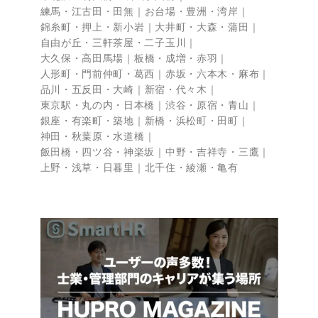
練馬・江古田・田無
お台場・豊洲・湾岸
錦糸町・押上・新小岩
大井町・大森・蒲田
自由が丘・三軒茶屋・二子玉川
大久保・高田馬場
板橋・成増・赤羽
人形町・門前仲町・葛西
赤坂・六本木・麻布
品川・五反田・大崎
新宿・代々木
東京駅・丸の内・日本橋
渋谷・原宿・青山
銀座・有楽町・築地
新橋・浜松町・田町
神田・秋葉原・水道橋
飯田橋・四ツ谷・神楽坂
中野・吉祥寺・三鷹
上野・浅草・日暮里
北千住・綾瀬・亀有