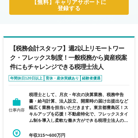
【無料】キャリアサポートに
登録する
【税務会計スタッフ】週2以上リモートワー
ク・フレックス制度！一般税務から資産税案
件にもチャレンジできる税理士法人
年間休日120日以上
育休・産休実績あり
経験者優遇
フレックス制度あり
第二新卒歓迎
税理士として、月次・年次の決算業務、税務申告
書・給与計算、法人設立、開業時の届け出提出など
幅広く業務を担当いただきます。東京都豊島区！ス
仕事内容
キルアップを応援！不動産特化で、フレックスタイ
ム制を導入し柔軟な働き方ができる税理士法人の求
人です。
年収315〜600万円