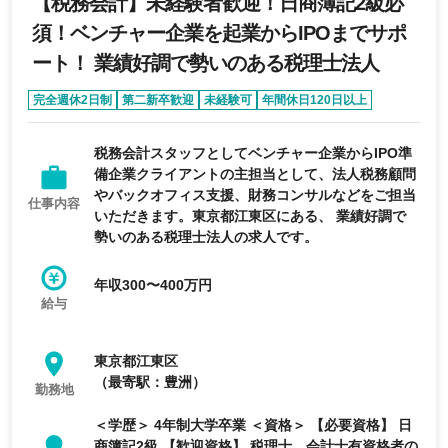
【税務会計】未経験者歓迎！日商簿記2級必
須！ベンチャー企業を起業からIPOまでサポ
ート！ 業績好調で勢いのある税理士法人
完全週休2日制
第二新卒歓迎
未経験可
年間休日120日以上
税務会計スタッフとしてベンチャー企業からIPO準
備企業クライアントの主担当として、法人税務顧問
やバックオフィス支援、財務コンサルなどをご担当
仕事内容
いただきます。東京都江東区にある、 業績好調で
勢いのある税理士法人の求人です。
年収300〜400万円
給与
東京都江東区
（最寄駅：豊洲）
勤務地
＜学歴＞ 4年制大学卒業 ＜資格＞ 【必要資格】 日
商簿記2級 【歓迎資格】 税理士、会計士有資格者の