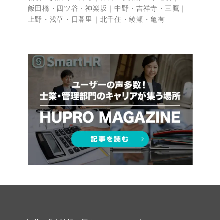
飯田橋・四ツ谷・神楽坂
中野・吉祥寺・三鷹
上野・浅草・日暮里
北千住・綾瀬・亀有