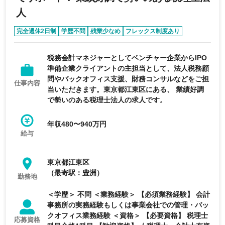
人
完全週休2日制
学歴不問
残業少なめ
フレックス制度あり
育休・産休実績あり
税務会計マネジャーとしてベンチャー企業からIPO
準備企業クライアントの主担当として、法人税務顧
問やバックオフィス支援、財務コンサルなどをご担
仕事内容
当いただきます。東京都江東区にある、 業績好調
で勢いのある税理士法人の求人です。
年収480〜940万円
給与
東京都江東区
（最寄駅：豊洲）
勤務地
＜学歴＞ 不問 ＜業務経験＞ 【必須業務経験】 会計
事務所の実務経験もしくは事業会社での管理・バッ
クオフィス業務経験 ＜資格＞ 【必要資格】 税理士
応募資格