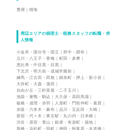
豊洲
晴海
周辺エリアの税理士・税務スタッフの転職・求
人情報
小金井・国分寺・国立
府中・調布
立川・八王子・青梅
町田・多摩
恵比寿・中目黒・目黒
下北沢・明大前・成城学園前
練馬・江古田・田無
錦糸町・押上・新小岩
大井町・大森・蒲田
自由が丘・三軒茶屋・二子玉川
池袋・巣鴨・駒込
大久保・高田馬場
板橋・成増・赤羽
人形町・門前仲町・葛西
赤坂・六本木・麻布
品川・五反田・大崎
新宿・代々木
東京駅・丸の内・日本橋
渋谷・原宿・青山
銀座・有楽町・築地
新橋・浜松町・田町
神田・秋葉原・水道橋