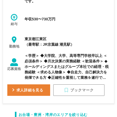
です。
年収530〜730万円
給与
東京都江東区
（最寄駅：JR京葉線 潮見駅）
勤務地
＜学歴＞ ◆大学院、大学、高等専門学校卒以上 ＜
必須条件＞ ◆月次決算の実務経験 ＜歓迎条件＞ ◆
ホールディングスまたはグループ本社での経理・税
応募資格
務経験 ＜求める人物像＞ ◆自走力、自己解決力を
発揮できる方 ◆正確性を重視して業務を遂行できる
方
ブックマーク
求人詳細を見る
お台場・豊洲・湾岸のエリアを絞り込む