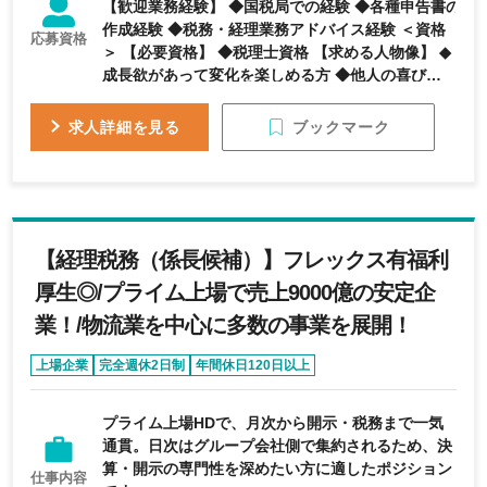
【歓迎業務経験】 ◆国税局での経験 ◆各種申告書の
作成経験 ◆税務・経理業務アドバイス経験 ＜資格
応募資格
＞ 【必要資格】 ◆税理士資格 【求める人物像】 ◆
成長欲があって変化を楽しめる方 ◆他人の喜びを自
分の喜びと感じられる方 ◆アドバイスを柔軟に受け
入れられる素直な方
ブックマーク
求人詳細を見る
【経理税務（係長候補）】フレックス有福利
厚生◎/プライム上場で売上9000億の安定企
業！/物流業を中心に多数の事業を展開！
上場企業
完全週休2日制
年間休日120日以上
フレックス制度あり
転勤なし
プライム上場HDで、月次から開示・税務まで一気
通貫。日次はグループ会社側で集約されるため、決
算・開示の専門性を深めたい方に適したポジション
仕事内容