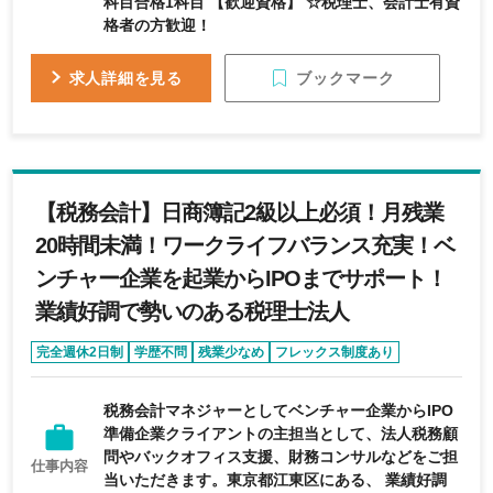
科目合格1科目 【歓迎資格】 ☆税理士、会計士有資
格者の方歓迎！
ブックマーク
求人詳細を見る
【税務会計】日商簿記2級以上必須！月残業
20時間未満！ワークライフバランス充実！ベ
ンチャー企業を起業からIPOまでサポート！
業績好調で勢いのある税理士法人
完全週休2日制
学歴不問
残業少なめ
フレックス制度あり
育休・産休実績あり
税務会計マネジャーとしてベンチャー企業からIPO
準備企業クライアントの主担当として、法人税務顧
問やバックオフィス支援、財務コンサルなどをご担
仕事内容
当いただきます。東京都江東区にある、 業績好調