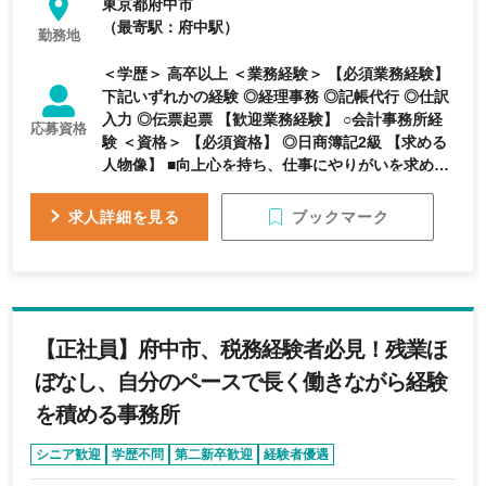
東京都府中市
（最寄駅：府中駅）
勤務地
＜学歴＞ 高卒以上 ＜業務経験＞ 【必須業務経験】
下記いずれかの経験 ◎経理事務 ◎記帳代行 ◎仕訳
入力 ◎伝票起票 【歓迎業務経験】 ○会計事務所経
応募資格
験 ＜資格＞ 【必須資格】 ◎日商簿記2級 【求める
人物像】 ■向上心を持ち、仕事にやりがいを求める
方 ■前向きに業務に取り組める方 ■問題解決力があ
る方
ブックマーク
求人詳細を見る
【正社員】府中市、税務経験者必見！残業ほ
ぼなし、自分のペースで長く働きながら経験
を積める事務所
シニア歓迎
学歴不問
第二新卒歓迎
経験者優遇
資格受験者歓迎