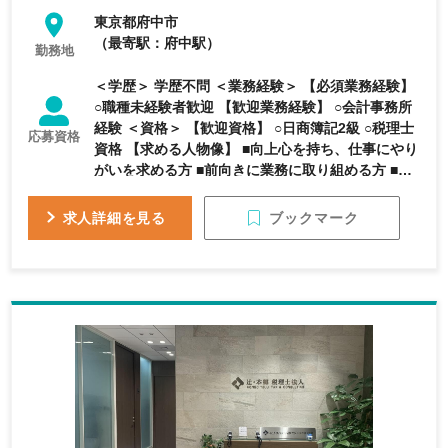
東京都府中市
（最寄駅：府中駅）
勤務地
＜学歴＞ 学歴不問 ＜業務経験＞ 【必須業務経験】
○職種未経験者歓迎 【歓迎業務経験】 ○会計事務所
経験 ＜資格＞ 【歓迎資格】 ○日商簿記2級 ○税理士
応募資格
資格 【求める人物像】 ■向上心を持ち、仕事にやり
がいを求める方 ■前向きに業務に取り組める方 ■問
題解決力がある方
ブックマーク
求人詳細を見る