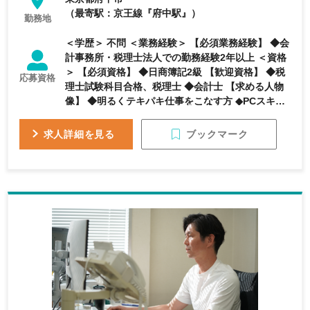
（最寄駅：京王線『府中駅』）
勤務地
＜学歴＞ 不問 ＜業務経験＞ 【必須業務経験】 ◆会
計事務所・税理士法人での勤務経験2年以上 ＜資格
＞ 【必須資格】 ◆日商簿記2級 【歓迎資格】 ◆税
応募資格
理士試験科目合格、税理士 ◆会計士 【求める人物
像】 ◆明るくテキパキ仕事をこなす方 ◆PCスキル
がある方 ◆相続に関心のある方
ブックマーク
求人詳細を見る