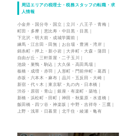
周辺エリアの税理士・税務スタッフの転職・求
人情報
小金井・国分寺・国立
立川・八王子・青梅
町田・多摩
恵比寿・中目黒・目黒
下北沢・明大前・成城学園前
練馬・江古田・田無
お台場・豊洲・湾岸
錦糸町・押上・新小岩
大井町・大森・蒲田
自由が丘・三軒茶屋・二子玉川
池袋・巣鴨・駒込
大久保・高田馬場
板橋・成増・赤羽
人形町・門前仲町・葛西
赤坂・六本木・麻布
品川・五反田・大崎
新宿・代々木
東京駅・丸の内・日本橋
渋谷・原宿・青山
銀座・有楽町・築地
新橋・浜松町・田町
神田・秋葉原・水道橋
飯田橋・四ツ谷・神楽坂
中野・吉祥寺・三鷹
上野・浅草・日暮里
北千住・綾瀬・亀有