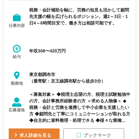
税務・会計補助を軸に、労務の知見も活かして顧問
先支援の幅を広げられるポジション。週2～3日・1
日4～6時間目安で、働き方は相談可能です。
仕事内容
年収308〜420万円
給与
東京都調布市
（最寄駅：京王線調布駅から徒歩3分）
勤務地
＜募集対象＞ ◆税理士志望の方、税理士試験勉強中
の方、会計事務所経験者の方 ＜求める人物像＞ ◆
税務・会計と労務を連携して中小企業を支援したい
応募資格
方 ◆顧問先と丁寧にコミュニケーションが取れる方
◆自主的に資料整理・処理できる ◆様々な業種に興
味をもち、学習意欲がある ◆エクセル、ワードの基
本的な操作ができる。 ※ＴＫＣ若しくはfreeeソフ
ブックマーク
求人詳細を見る