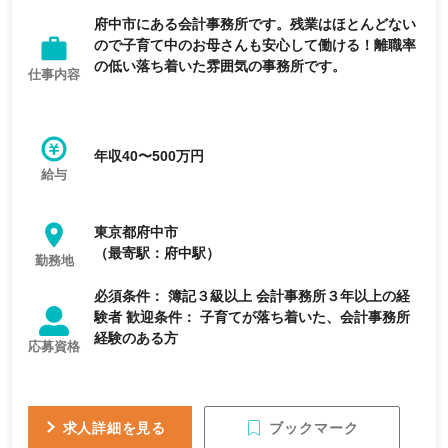
府中市にある会計事務所です。残業はほとんどない
ので子育て中のお母さんも安心して働ける！離職率
の低い落ち着いた雰囲気の事務所です。
仕事内容
年収40〜500万円
給与
東京都府中市
（最寄駅：府中駅）
勤務地
必須条件： 簿記３級以上 会計事務所３年以上の経
験者 歓迎条件： 子育てが落ち着いた、会計事務所
経験のある方
応募資格
ブックマーク
求人詳細を見る