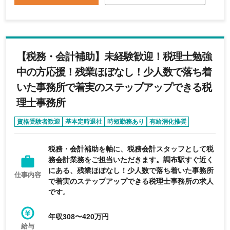
トの利用経験者優遇 残業は原則なく、子供の病気
などで急な休みにも対応出来ます。時短での勤務も
歓迎します。
【税務・会計補助】未経験歓迎！税理士勉強
中の方応援！残業ほぼなし！少人数で落ち着
いた事務所で着実のステップアップできる税
理士事務所
資格受験者歓迎
基本定時退社
時短勤務あり
有給消化推奨
残業少なめ
税務・会計補助を軸に、税務会計スタッフとして税
務会計業務をご担当いただきます。調布駅すぐ近く
にある、残業ほぼなし！少人数で落ち着いた事務所
仕事内容
で着実のステップアップできる税理士事務所の求人
です。
年収308〜420万円
給与