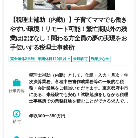
【税理士補助（内勤）】子育てママでも働き
やすい環境！リモート可能！繁忙期以外の残
業はほぼなし！関わる方全員の夢の実現をお
手伝いする税理士事務所
完全週休2日制
年間休日120日以上
未経験可
残業少なめ
急募求人
税理士補助（内勤）として、仕訳・入力・月次・年
次決算業務、各種申告書作成業務等の一般的な税
務・会計業務をご担当いただきます。東京都府中市
仕事内容
にある、未経験でも安心！試験勉強をしながら税理
士事務所での業務経験を積むことができる求人で
す。
年収300〜350万円
給与