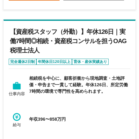
【資産税スタッフ（外勤）】年休126日｜実
働7時間◎相続・資産税コンサルを担うOAG
税理士法人
完全週休2日制
年間休日120日以上
育休・産休実績あり
リモートワーク可能
時短勤務あり
相続税を中心に、顧客折衝から現地調査・土地評
価・申告まで一貫して経験。年休126日、所定労働
7時間の環境で専門性を高められます。
仕事内容
年収396〜858万円
給与