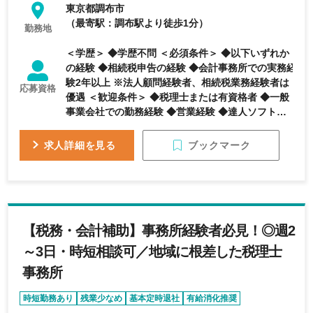
東京都調布市
（最寄駅：調布駅より徒歩1分）
勤務地
＜学歴＞ ◆学歴不問 ＜必須条件＞ ◆以下いずれか
の経験 ◆相続税申告の経験 ◆会計事務所での実務経
験2年以上 ※法人顧問経験者、相続税業務経験者は
応募資格
優遇 ＜歓迎条件＞ ◆税理士または有資格者 ◆一般
事業会社での勤務経験 ◆営業経験 ◆達人ソフトの使
用経験
ブックマーク
求人詳細を見る
【税務・会計補助】事務所経験者必見！◎週2
～3日・時短相談可／地域に根差した税理士
事務所
時短勤務あり
残業少なめ
基本定時退社
有給消化推奨
資格受験者歓迎