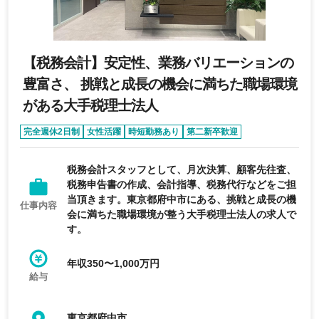
【税務会計】安定性、業務バリエーションの
豊富さ、 挑戦と成長の機会に満ちた職場環境
がある大手税理士法人
完全週休2日制
女性活躍
時短勤務あり
第二新卒歓迎
フレックス制度あり
税務会計スタッフとして、月次決算、顧客先往査、
税務申告書の作成、会計指導、税務代行などをご担
当頂きます。東京都府中市にある、挑戦と成長の機
仕事内容
会に満ちた職場環境が整う大手税理士法人の求人で
す。
年収350〜1,000万円
給与
東京都府中市