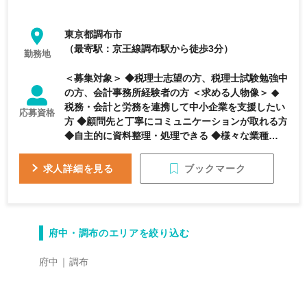
東京都調布市
（最寄駅：京王線調布駅から徒歩3分）
勤務地
＜募集対象＞ ◆税理士志望の方、税理士試験勉強中
の方、会計事務所経験者の方 ＜求める人物像＞ ◆
税務・会計と労務を連携して中小企業を支援したい
応募資格
方 ◆顧問先と丁寧にコミュニケーションが取れる方
◆自主的に資料整理・処理できる ◆様々な業種に興
味をもち、学習意欲がある ◆エクセル、ワードの基
本的な操作ができる。 ※ＴＫＣ若しくはfreeeソフ
ブックマーク
求人詳細を見る
トの利用経験者優遇 繁忙期でも残業はほとんどな
くなく、ワークライフバランスを保ちながら働くこ
とが可能です。 子育て中の方は、子供の病気など
で急な休みにも対応出来ます。時短での勤務も可能
府中・調布のエリアを絞り込む
ですので、ご相談ください。
府中
調布