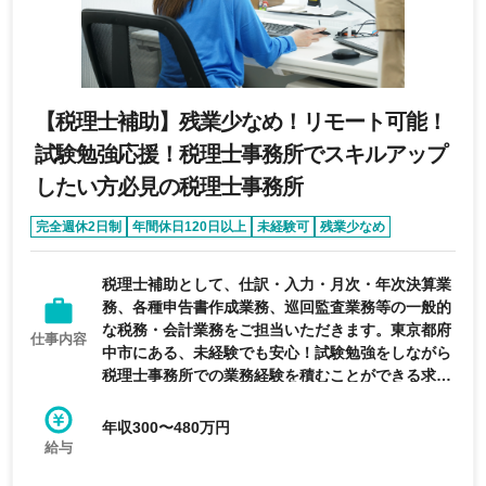
【税理士補助】残業少なめ！リモート可能！
試験勉強応援！税理士事務所でスキルアップ
したい方必見の税理士事務所
完全週休2日制
年間休日120日以上
未経験可
残業少なめ
急募求人
税理士補助として、仕訳・入力・月次・年次決算業
務、各種申告書作成業務、巡回監査業務等の一般的
な税務・会計業務をご担当いただきます。東京都府
仕事内容
中市にある、未経験でも安心！試験勉強をしながら
税理士事務所での業務経験を積むことができる求人
です。
年収300〜480万円
給与