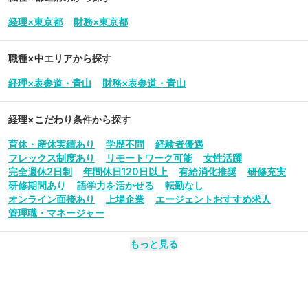
経理×東京都
財務×東京都
職種×中エリアから探す
経理×表参道・青山
財務×表参道・青山
経理
×こだわり条件から探す
育休・産休実績あり
学歴不問
経験者優遇
フレックス制度あり
リモートワーク可能
女性活躍
完全週休2日制
年間休日120日以上
有給消化推奨
研修充実
研修期間あり
語学力を活かせる
転勤なし
オンライン面接あり
上場企業
エージェントおすすめ求人
管理職・マネージャー
もっと見る