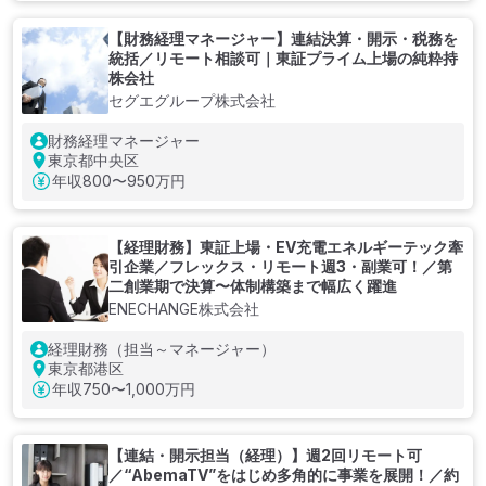
【財務経理マネージャー】連結決算・開示・税務を
統括／リモート相談可｜東証プライム上場の純粋持
株会社
セグエグループ株式会社
財務経理マネージャー
東京都中央区
年収
800〜950万円
【経理財務】東証上場・EV充電エネルギーテック牽
引企業／フレックス・リモート週3・副業可！／第
二創業期で決算〜体制構築まで幅広く躍進
ENECHANGE株式会社
経理財務（担当～マネージャー）
東京都港区
年収
750〜1,000万円
【連結・開示担当（経理）】週2回リモート可
／“AbemaTV”をはじめ多角的に事業を展開！／約