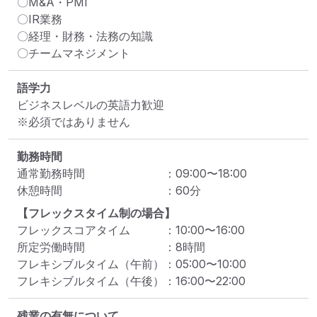
〇M&A・PMI

〇IR業務

〇経理・財務・法務の知識

〇チームマネジメント
語学力
ビジネスレベルの英語力歓迎

※必須ではありません
勤務時間
通常勤務時間
：
09:00
〜
18:00
休憩時間
：
60
分
【フレックスタイム制の場合】
フレックスコアタイム
：
10:00
〜
16:00
所定労働時間
：
8
時間
フレキシブルタイム（午前）
：
05:00
〜
10:00
フレキシブルタイム（午後）
：
16:00
〜
22:00
残業の有無について