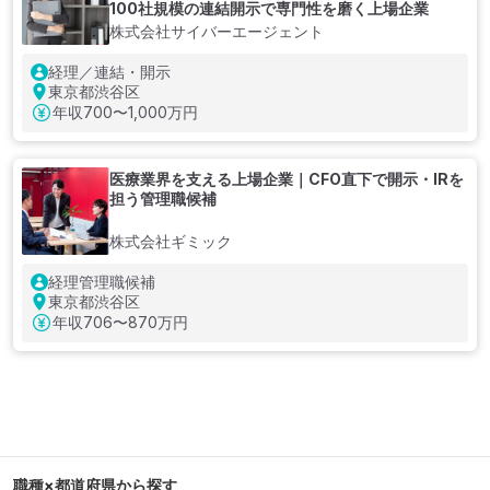
100社規模の連結開示で専門性を磨く上場企業
株式会社サイバーエージェント
経理／連結・開示
東京都渋谷区
年収
700〜1,000万円
医療業界を支える上場企業｜CFO直下で開示・IRを
担う管理職候補
株式会社ギミック
経理管理職候補
東京都渋谷区
年収
706〜870万円
職種×都道府県から探す