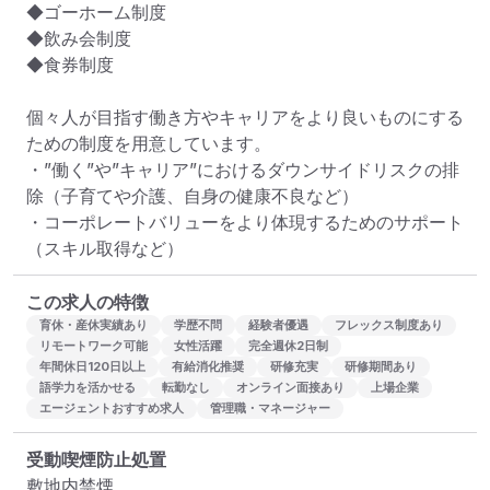
◆ゴーホーム制度

◆飲み会制度

◆食券制度

個々人が目指す働き方やキャリアをより良いものにする
ための制度を用意しています。

・”働く”や”キャリア”におけるダウンサイドリスクの排
除（子育てや介護、自身の健康不良など）

・コーポレートバリューをより体現するためのサポート
（スキル取得など）
この求人の特徴
育休・産休実績あり
学歴不問
経験者優遇
フレックス制度あり
リモートワーク可能
女性活躍
完全週休2日制
年間休日120日以上
有給消化推奨
研修充実
研修期間あり
語学力を活かせる
転勤なし
オンライン面接あり
上場企業
エージェントおすすめ求人
管理職・マネージャー
受動喫煙防止処置
敷地内禁煙