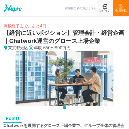
採用担当者の方はこちら
ログイン
会員登録
掲載終了まで、あと4日
【経営に近いポジション】管理会計・経営企画
｜Chatwork運営のグロース上場企業
東京都港区
年収
650〜800万円
Point!
Chatworkを展開するグロース上場企業で、グループ全体の管理会