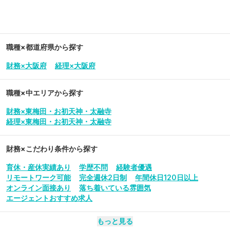
職種×都道府県から探す
財務×大阪府
経理×大阪府
職種×中エリアから探す
財務×東梅田・お初天神・太融寺
経理×東梅田・お初天神・太融寺
財務
×こだわり条件から探す
育休・産休実績あり
学歴不問
経験者優遇
リモートワーク可能
完全週休2日制
年間休日120日以上
オンライン面接あり
落ち着いている雰囲気
エージェントおすすめ求人
もっと見る