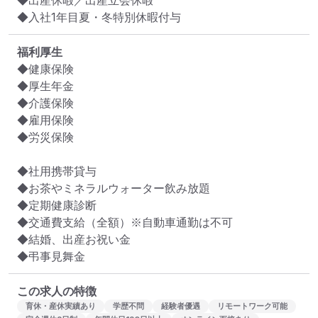
◆出産休暇／出産立会休暇

◆入社1年目夏・冬特別休暇付与
福利厚生
◆健康保険

◆厚生年金

◆介護保険

◆雇用保険

◆労災保険

◆社用携帯貸与

◆お茶やミネラルウォーター飲み放題

◆定期健康診断

◆交通費支給（全額）※自動車通勤は不可

◆結婚、出産お祝い金

◆弔事見舞金
この求人の特徴
育休・産休実績あり
学歴不問
経験者優遇
リモートワーク可能