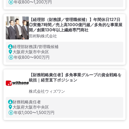
年収
800〜1,200万円
【経理部（財務課／管理職候補）】年間休日127日
◎実働7時間／売上高1000億円越／多角的な事業展
開／創業130年以上繊維専門商社
田村駒株式会社
経理部財務課/管理職候補
大阪府大阪市中央区
年収
800〜900万円
【財務戦略責任者】多角事業グループの資金戦略を
統括｜経営直下ポジション
株式会社ウィズワン
財務戦略責任者
大阪府大阪市中央区
年収
1,000〜1,500万円