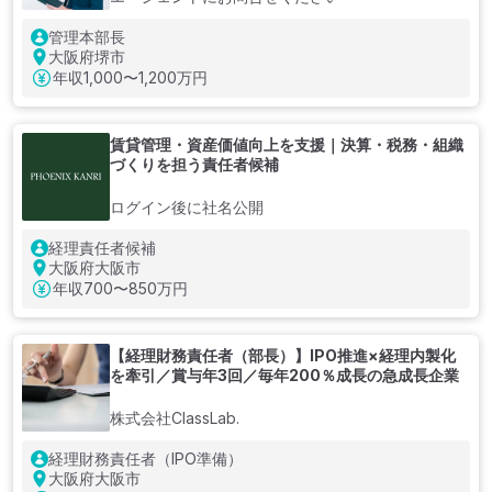
管理本部長
大阪府堺市
年収
1,000〜1,200万円
賃貸管理・資産価値向上を支援｜決算・税務・組織
づくりを担う責任者候補
ログイン後に社名公開
経理責任者候補
大阪府大阪市
年収
700〜850万円
【経理財務責任者（部長）】IPO推進×経理内製化
を牽引／賞与年3回／毎年200％成長の急成長企業
株式会社ClassLab.
経理財務責任者（IPO準備）
大阪府大阪市