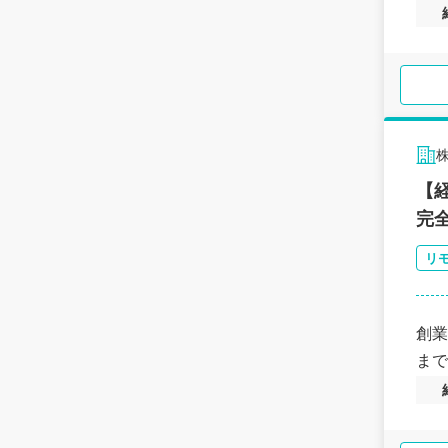
【
完
リ
創業
まで