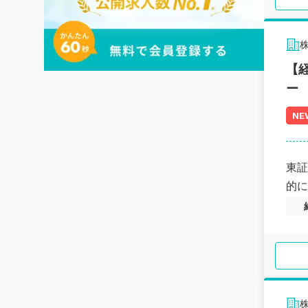
株
【
ー
NE
東証
的に
株