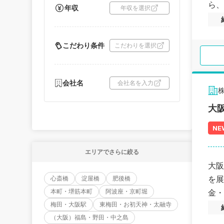
ら、
年収
年収を選択
こだわり条件
こだわりを選択
会社名
会社名を入力
株
大
NE
エリアでさらに絞る
大阪
を展
心斎橋
淀屋橋
肥後橋
本町・堺筋本町
阿波座・京町堀
金・
梅田・大阪駅
東梅田・お初天神・太融寺
（大阪）福島・野田・中之島