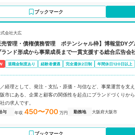
ブックマーク
株式会社大広
販売管理・債権債務管理 ポテンシャル枠】博報堂DYグ
ブランド形成から事業成長まで一貫支援する総合広告会
W
退職金制度あり
経験者優遇
完全週休2日制
年間休日120日以上
／経理として、発注・支払・原価・与信など、事業運営を支え
阪市にある、企業と顧客の関係性を起点にブランドづくりから
社の求人です。
450〜700
給与
勤務地
大阪府大阪市
年収
万円
ブックマーク