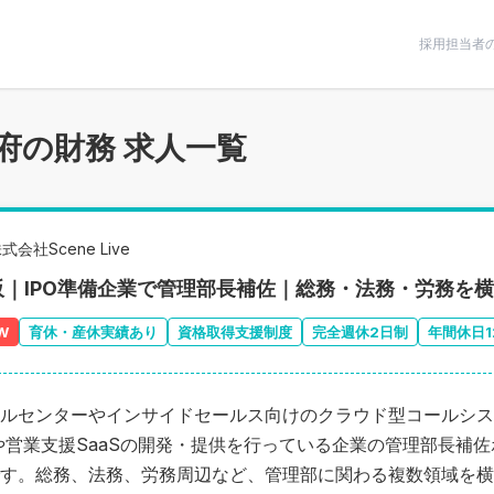
条件で絞りこむ
採用担当者
府の財務 求人一覧
式会社Scene Live
阪｜IPO準備企業で管理部長補佐｜総務・法務・労務を
W
育休・産休実績あり
資格取得支援制度
完全週休2日制
年間休日1
ルセンターやインサイドセールス向けのクラウド型コールシス
や営業支援SaaSの開発・提供を行っている企業の管理部長補
す。総務、法務、労務周辺など、管理部に関わる複数領域を横