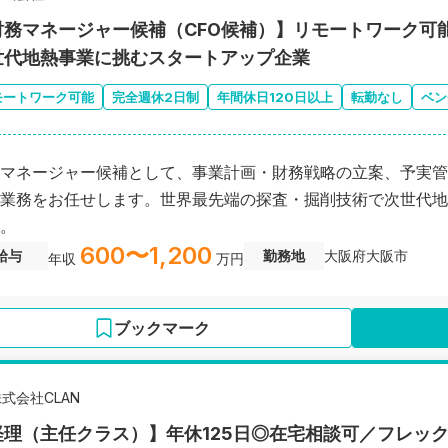
財務マネージャー候補（CFO候補）】リモートワーク可
世代地熱事業に挑むスタートアップ企業
モートワーク可能
完全週休2日制
年間休日120日以上
転勤なし
ベン
マネージャー候補として、事業計画・財務戦略の立案、予実管
業務をお任せします。世界最先端の探査・掘削技術で次世代地
。
600〜1,200
給与
勤務地
大阪府大阪市
年収
万円
ブックマーク
式会社CLAN
経理（主任クラス）】年休125日◎在宅相談可／フレッ