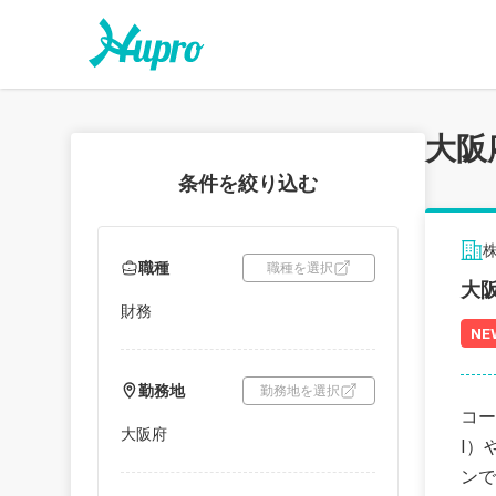
大阪
条件を絞り込む
株
職種
職種を選択
大
財務
NE
勤務地
勤務地を選択
コー
大阪府
I）
ンで