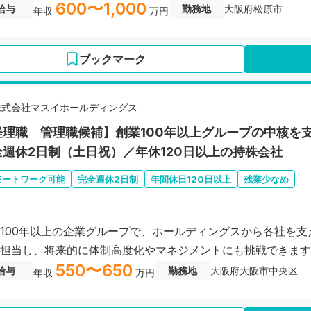
600〜1,000
給与
勤務地
大阪府松原市
年収
万円
ブックマーク
株式会社マスイホールディングス
経理職 管理職候補】創業100年以上グループの中核を
全週休2日制（土日祝）／年休120日以上の持株会社
モートワーク可能
完全週休2日制
年間休日120日以上
残業少なめ
100年以上の企業グループで、ホールディングスから各社を
担当し、将来的に体制高度化やマネジメントにも挑戦できます
550〜650
給与
勤務地
大阪府大阪市中央区
年収
万円