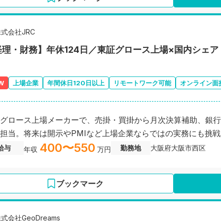
式会社JRC
経理・財務】年休124日／東証グロース上場×国内シェ
W
上場企業
年間休日120日以上
リモートワーク可能
オンライン面
グロース上場メーカーで、売掛・買掛から月次決算補助、銀行
担当。将来は開示やPMIなど上場企業ならではの実務にも挑
400〜550
給与
勤務地
大阪府大阪市西区
年収
万円
ブックマーク
式会社GeoDreams