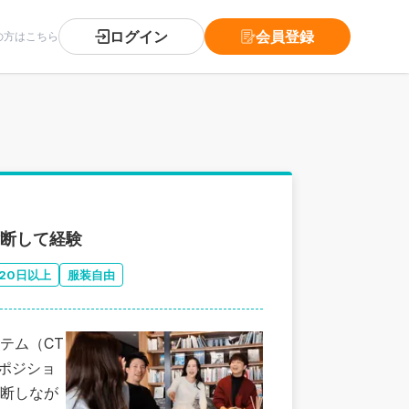
ログイン
会員登録
の方はこちら
横断して経験
20日以上
服装自由
テム（CT
佐ポジショ
断しなが