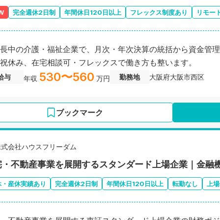
W
完全週休2日制
年間休日120日以上
フレックス制度あり
リモー
長中の介護・福祉企業で、月次・年次決算の統括から資金管理
祝休み、在宅相談可・フレックスで働き方も整います。
530〜560
給与
勤務地
大阪府大阪市西区
年収
万円
ブックマーク
株式会社ハウスフリーダム
宅・不動産事業を展開するスタンダード上場企業｜金融
休・産休実績あり
完全週休2日制
年間休日120日以上
転勤なし
上場