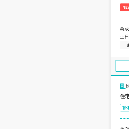
NE
急成
土日
住
育