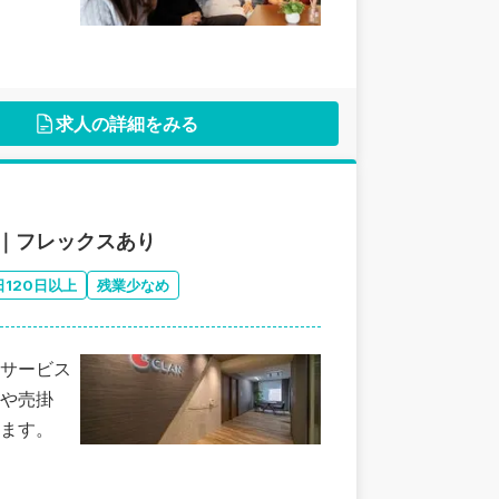
求人の詳細をみる
｜フレックスあり
120日以上
残業少なめ
サービス
や売掛
ます。