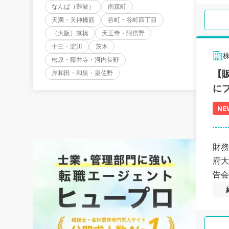
なんば（難波）
南森町
天満・天神橋筋
谷町・谷町四丁目
（大阪）京橋
天王寺・阿倍野
十三・淀川
茨木
松原・藤井寺・河内長野
【
岸和田・和泉・泉佐野
に
NE
財務
府大
告会