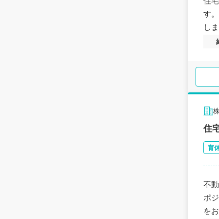
住宅
す。
しま
住
育
不動
ポジ
をお