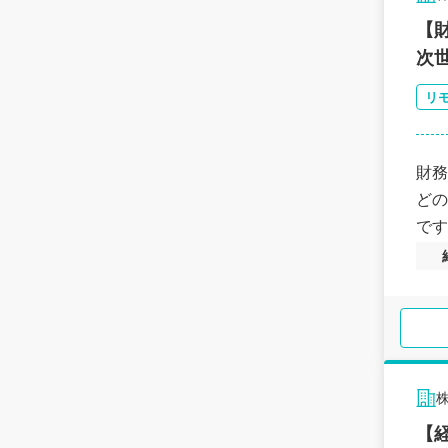
【
次
リ
財務
どの
です
株
【