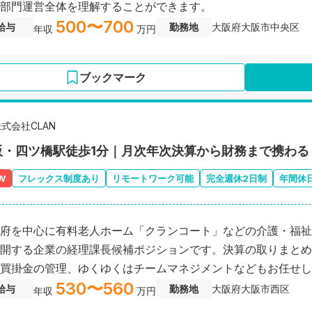
部門運営全体を理解することができます。
500〜700
給与
勤務地
大阪府大阪市中央区
年収
万円
ブックマーク
式会社CLAN
阪・四ツ橋駅徒歩1分｜月次年次決算から財務まで携わる
W
フレックス制度あり
リモートワーク可能
完全週休2日制
年間休日
府を中心に有料老人ホーム「クランコート」などの介護・福祉
開する企業の経理課長候補ポジションです。決算の取りまとめ
買掛金の管理、ゆくゆくはチームマネジメントなどもお任せし
530〜560
給与
勤務地
大阪府大阪市西区
年収
万円