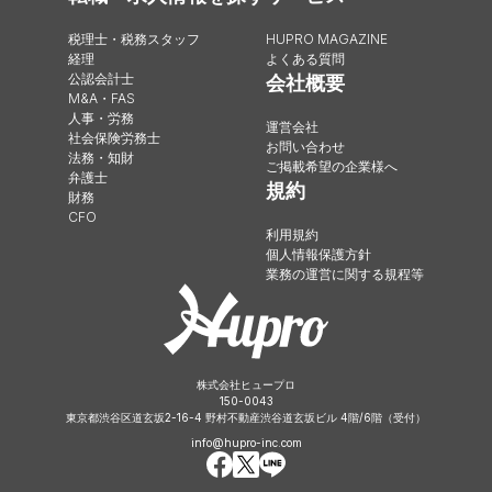
税理士・税務スタッフ
HUPRO MAGAZINE
経理
よくある質問
公認会計士
会社概要
M&A・FAS
人事・労務
運営会社
社会保険労務士
お問い合わせ
法務・知財
ご掲載希望の企業様へ
弁護士
規約
財務
CFO
利用規約
個人情報保護方針
業務の運営に関する規程等
株式会社ヒュープロ
150-0043
東京都渋谷区道玄坂2-16-4 野村不動産渋谷道玄坂ビル 4階/6階（受付）
info@hupro-inc.com