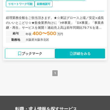
リモートワーク可能
副業相談可
経理業務全般をご担当頂きます。★☆東証グロース上場／安定×成長
のいいとこどり☆★飲食業界向けに「HR事業」「DX事業」「事業承
継・再生」サービスを展開！連結売上高は前年同期比79.7％を達成
した成長企業の求人です。
400〜500
給与
年収
万円
勤務地
大阪府大阪市北区
ブックマーク
詳細をみる
1
転職・求人情報を探す
サービス