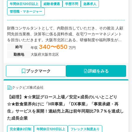
年間休日120日以上
経験者優遇
学歴不問
急募求人
管理職・マネージャー
財務コンサルタントとして、内勤担当していただき、その後法 人顧
問先担当業務、決算等に係る資料作成、在宅ワーカーマネジメント
を担当いただきます。大阪市北区にある、研修制度や福利厚生が充
実！拡大成長中の税理士法人の求人です。
340〜650
給与
年収
万円
勤務地
大阪府大阪市北区
ブックマーク
詳細をみる
クックビズ株式会社
【経理】★☆東証グロース上場／安定×成長のいいとこどり
☆★飲食業界向けに「HR事業」「DX事業」「事業承継・再
生」サービスを展開！連結売上高は前年同期比79.7％を達成し
た成長企業
完全週休2日制
年間休日120日以上
フレックス制度あり