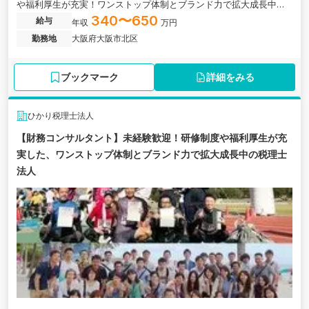
や福利厚生が充実！ワンストップ体制とブランド力で拡大成長中の
税理士法人の求人です。
340〜650
給与
年収
万円
勤務地
大阪府大阪市北区
ブックマーク
詳細をみる
ひかり税理士法人
【財務コンサルタント】未経験歓迎！研修制度や福利厚生が充
実した、ワンストップ体制とブランド力で拡大成長中の税理士
法人