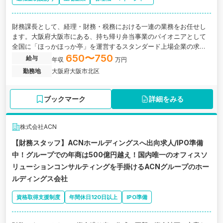
財務課長として、経理・財務・税務における一連の業務をお任せし
ます。大阪府大阪市にある、持ち帰り弁当事業のパイオニアとして
全国に「ほっかほっか亭」を運営するスタンダード上場企業の求人
です。
650〜750
給与
年収
万円
勤務地
大阪府大阪市北区
ブックマーク
詳細をみる
株式会社ACN
【財務スタッフ】ACNホールディングスへ出向求人/IPO準備
中！グループでの年商は500億円越え！国内唯一のオフィスソ
リューションコンサルティングを手掛けるACNグループのホー
ルディングス会社
資格取得支援制度
年間休日120日以上
IPO準備