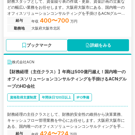
財務スタッフとして、資金繰り表の作成・更新、資金計画の立案な
どの幅広い業務をお任せします。大阪府大阪市にある、国内唯一の
オフィスソリューションコンサルティングを手掛けるACNグループ
のホールディングス会社の求人です。
400〜700
給与
年収
万円
勤務地
大阪府大阪市北区
ブックマーク
詳細をみる
株式会社ACN
【財務経理（主任クラス）】年商は500億円越え！国内唯一の
オフィスソリューションコンサルティングを手掛けるACNグル
ープのHD会社
資格取得支援制度
年間休日120日以上
IPO準備
財務経理の主任クラスとして、財務的安全性の維持から決算業務、
キャッシュフロー管理業務を中心にお任せします。大阪府大阪市に
ある、国内唯一のオフィスソリューションコンサルティングを手掛
けるACNグループのホールディングス会社の求人です。
424〜724
給与
年収
万円