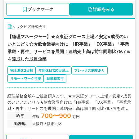
ブックマーク
詳細をみる
クックビズ株式会社
【経理マネージャー】★☆東証グロース上場／安定×成長のい
いとこどり☆★飲食業界向けに「HR事業」「DX事業」「事業
承継・再生」サービスを展開！連結売上高は前年同期比79.7％
を達成した成長企業
完全週休2日制
年間休日120日以上
フレックス制度あり
リモートワーク可能
副業相談可
経理業務全般をご担当頂きます。★☆東証グロース上場／安定×成長
のいいとこどり☆★飲食業界向けに「HR事業」「DX事業」「事業承
継・再生」サービスを展開！連結売上高は前年同期比79.7％を達成
した成長企業の求人です。
700〜900
給与
年収
万円
勤務地
大阪府大阪市北区