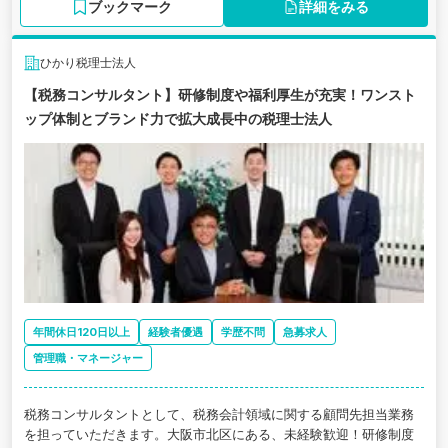
ブックマーク
詳細をみる
ひかり税理士法人
【税務コンサルタント】研修制度や福利厚生が充実！ワンスト
ップ体制とブランド力で拡大成長中の税理士法人
年間休日120日以上
経験者優遇
学歴不問
急募求人
管理職・マネージャー
税務コンサルタントとして、税務会計領域に関する顧問先担当業務
を担っていただきます。大阪市北区にある、未経験歓迎！研修制度