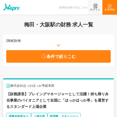
条件で絞りこむ
採用担当者の方はこちら
ログイン
会員登録
梅田・大阪駅の財務 求人一覧
[職種]
財務
条件で絞りこむ
株式会社ほっかほっか亭総本部
【財務課長】プレイングマネージャーとして活躍！持ち帰り弁
当事業のパイオニアとして全国に「ほっかほっか亭」を運営す
るスタンダード上場企業
退職金制度あり
上場企業
管理職・マネージャー