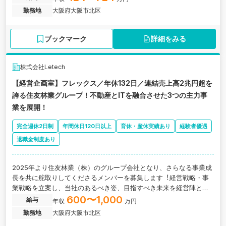
勤務地
大阪府大阪市北区
ブックマーク
詳細をみる
株式会社Letech
【経営企画室】フレックス／年休132日／連結売上高2兆円超を
誇る住友林業グループ！不動産とITを融合させた3つの主力事
業を展開！
完全週休2日制
年間休日120日以上
育休・産休実績あり
経験者優遇
退職金制度あり
2025年より住友林業（株）のグループ会社となり、さらなる事業成
⻑を共に舵取りしてくださるメンバーを募集します︕経営戦略・事
業戦略を立案し、当社のあるべき姿、目指すべき未来を経営陣と共
に描く経営企画部の募集となります。
600〜1,000
給与
年収
万円
勤務地
大阪府大阪市北区