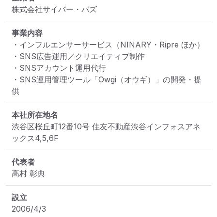
株式会社サイバー・バズ
事業内容
・インフルエンサーサービス（NINARY・Ripre ほか）

・SNS広告運用／クリエイティブ制作

・SNSアカウント運用代行

・SNS運用管理ツール「Owgi（オウギ）」の開発・提
供
本社所在地名
渋谷区桜丘町12番10号 住友不動産渋谷インフォスアネ
ックス4,5,6F
代表者
高村 彰典
設立
2006/4/3