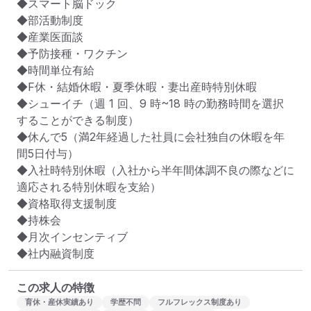
◆スマート脳ドック

◆部活動制度

◆産業医面談

◆予防接種・ワクチン

◆時間単位有給

◆F休・結婚休暇・夏季休暇・妻出産時特別休暇

◆シューイチ（週 1 回、9 時~18 時の勤務時間を選択
することができる制度）

◆休んで5（満2年経過した社員に会社独自の休暇を年
間5日付与）

◆入社時特別休暇（入社から半年間体調不良の際などに
適応される特別休暇を支給）

◆資格取得支援制度

◆持株会

◆月次インセンティブ

◆社内融資制度
この求人の特徴
育休・産休実績あり
学歴不問
フルフレックス制度あり