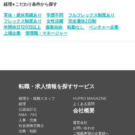
経理
×こだわり条件から探す
育休・産休実績あり
学歴不問
フルフレックス制度あり
フレックス制度あり
女性活躍
完全週休2日制
年間休日120日以上
服装自由
転勤なし
ベンチャー企業
上場企業
管理職・マネージャー
転職・求人情報を探す
サービス
税理士・税務スタッフ
HUPRO MAGAZINE
経理
よくある質問
公認会計士
会社概要
M&A・FAS
人事・労務
運営会社
社会保険労務士
お問い合わせ
法務・知財
ご掲載希望の企業様へ