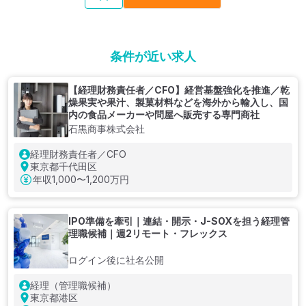
条件が近い求人
【経理財務責任者／CFO】経営基盤強化を推進／乾
燥果実や果汁、製菓材料などを海外から輸入し、国
内の食品メーカーや問屋へ販売する専門商社
石黒商事株式会社
経理財務責任者／CFO
東京都千代田区
年収
1,000〜1,200万円
IPO準備を牽引｜連結・開示・J-SOXを担う経理管
理職候補｜週2リモート・フレックス
ログイン後に社名公開
経理（管理職候補）
東京都港区