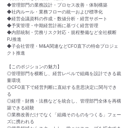
◆管理部門の業務設計・プロセス改善・体制構築

◆社内ルール・業務フローの統一および標準化

◆経営会議資料の作成・数値分析・経営サポート

◆予実管理・中期経営計画に基づく経営管理

◆内部統制・労務リスク対応・規程整備など全社横断
PJ推進

◆子会社管理・M&A関連などCFO直下の特命プロジェ
クト推進

【このポジションの魅力】

◎管理部門を横断し、経営レベルで組織を設計できる裁
量環境

◎CFO直下で経営判断に直結する意思決定に関与でき
る

◎経理・財務・法務などを統合し、管理部門全体を再構
築できる経験

◎業務改善だけでなく「組織そのものをつくる」フェー
ズに携われる
