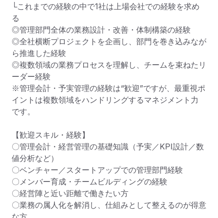
└これまでの経験の中で1社は上場会社での経験を求め
る

◎管理部門全体の業務設計・改善・体制構築の経験

◎全社横断プロジェクトを企画し、部門を巻き込みなが
ら推進した経験

◎複数領域の業務プロセスを理解し、チームを束ねたリ
ーダー経験

※管理会計・予実管理の経験は“歓迎”ですが、最重視ポ
イントは複数領域をハンドリングするマネジメント力 
です。

【歓迎スキル・経験】

〇管理会計・経営管理の基礎知識（予実／KPI設計／数
値分析など）

〇ベンチャー／スタートアップでの管理部門経験

〇メンバー育成・チームビルディングの経験

〇経営陣と近い距離で働きたい方

〇業務の属人化を解消し、仕組みとして整えるのが得意
な方
