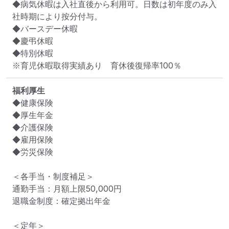
◆病気休暇は入社直後から利用可。日数は初年度のみ入
社時期により按分付与。

◆バースデー休暇

◆慶弔休暇

◆特別休暇

※育児休暇取得実績あり　育休後復帰率100％
福利厚生
◆健康保険

◆厚生年金

◆介護保険

◆雇用保険

◆労災保険

＜各手当・制度補足＞

通勤手当：月額上限50,000円

退職金制度：確定拠出年金

＜定年＞
