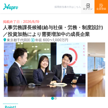
採用担当者の方はこちら
ログイン
会員登録
掲載終了日：2026/8/19
人事労務課長候補(給与社保・労務・制度設計)
／投資加熱により需要増加中の成長企業
東京都千代田区
年収
600〜1,000万円
Point!