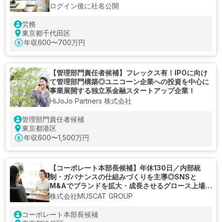
ログイン後に社名公開
労務
東京都千代田区
年収
600〜700万円
【管理部門責任者候補】フレックス有！IPOに向け
て管理部門構築◎ユニコーン企業への投資を中心に
事業展開する独立系金融スタートアップ企業！
HiJoJo Partners 株式会社
管理部門責任者候補
東京都港区
年収
600〜1,500万円
【コーポレート本部長候補】年休130日／内部統
制・ガバナンスの仕組みづくりを主導◎SNSと
M&Aでブランドを拡大・成長させるグロース上場企
業
株式会社MUSCAT GROUP
コーポレート本部長候補