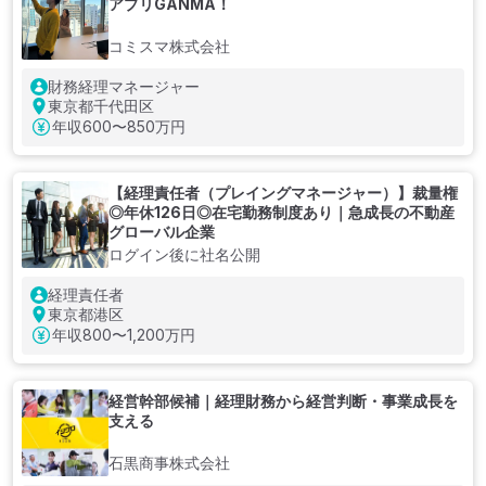
アプリGANMA！
コミスマ株式会社
財務経理マネージャー
東京都千代田区
年収
600〜850万円
【経理責任者（プレイングマネージャー）】裁量権
◎年休126日◎在宅勤務制度あり｜急成長の不動産
グローバル企業
ログイン後に社名公開
経理責任者
東京都港区
年収
800〜1,200万円
経営幹部候補｜経理財務から経営判断・事業成長を
支える
石黒商事株式会社