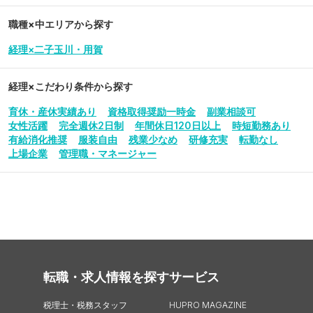
職種×中エリアから探す
経理×二子玉川・用賀
経理
×こだわり条件から探す
育休・産休実績あり
資格取得奨励一時金
副業相談可
女性活躍
完全週休2日制
年間休日120日以上
時短勤務あり
有給消化推奨
服装自由
残業少なめ
研修充実
転勤なし
上場企業
管理職・マネージャー
転職・求人情報を探す
サービス
税理士・税務スタッフ
HUPRO MAGAZINE