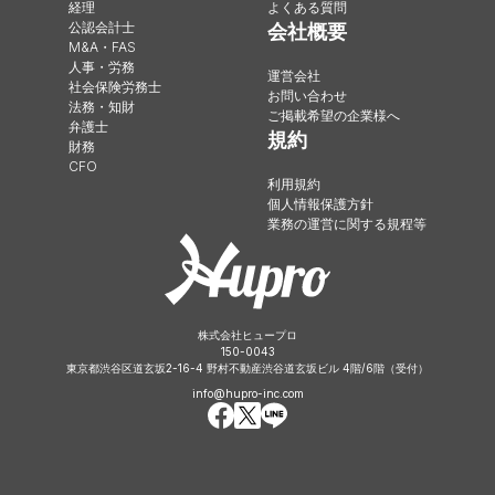
経理
よくある質問
公認会計士
会社概要
M&A・FAS
人事・労務
運営会社
社会保険労務士
お問い合わせ
法務・知財
ご掲載希望の企業様へ
弁護士
規約
財務
CFO
利用規約
個人情報保護方針
業務の運営に関する規程等
株式会社ヒュープロ
150-0043
東京都渋谷区道玄坂2-16-4 野村不動産渋谷道玄坂ビル 4階/6階（受付）
info@hupro-inc.com