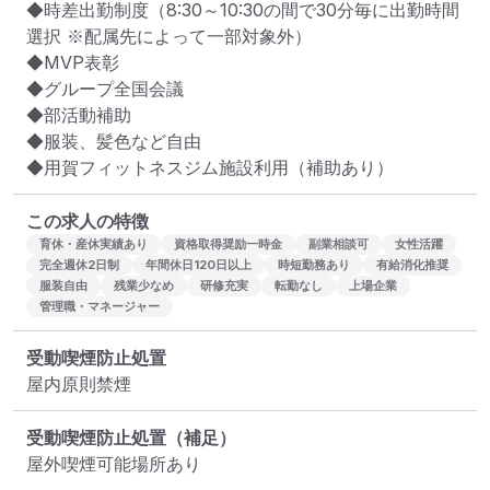
◆時差出勤制度（8:30～10:30の間で30分毎に出勤時間
選択 ※配属先によって一部対象外）

◆MVP表彰

◆グループ全国会議

◆部活動補助

◆服装、髪色など自由

◆用賀フィットネスジム施設利用（補助あり）
この求人の特徴
育休・産休実績あり
資格取得奨励一時金
副業相談可
女性活躍
完全週休2日制
年間休日120日以上
時短勤務あり
有給消化推奨
服装自由
残業少なめ
研修充実
転勤なし
上場企業
管理職・マネージャー
受動喫煙防止処置
屋内原則禁煙
受動喫煙防止処置（補足）
屋外喫煙可能場所あり