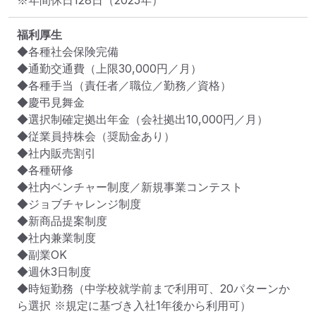
※年間休日128日（2025年）
福利厚生
◆各種社会保険完備

◆通勤交通費（上限30,000円／月）

◆各種手当（責任者／職位／勤務／資格）

◆慶弔見舞金

◆選択制確定拠出年金（会社拠出10,000円／月）

◆従業員持株会（奨励金あり）

◆社内販売割引

◆各種研修

◆社内ベンチャー制度／新規事業コンテスト

◆ジョブチャレンジ制度

◆新商品提案制度

◆社内兼業制度

◆副業OK

◆週休3日制度

◆時短勤務（中学校就学前まで利用可、20パターンか
ら選択 ※規定に基づき入社1年後から利用可）
