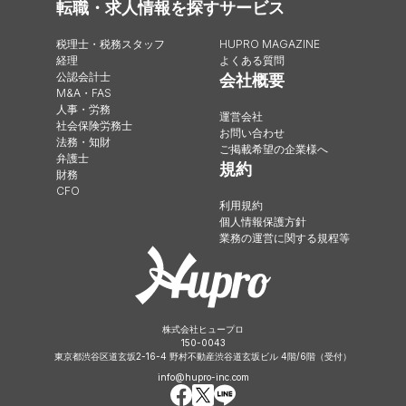
転職・求人情報を探す
サービス
税理士・税務スタッフ
HUPRO MAGAZINE
経理
よくある質問
公認会計士
会社概要
M&A・FAS
人事・労務
運営会社
社会保険労務士
お問い合わせ
法務・知財
ご掲載希望の企業様へ
弁護士
規約
財務
CFO
利用規約
個人情報保護方針
業務の運営に関する規程等
株式会社ヒュープロ
150-0043
東京都渋谷区道玄坂2-16-4 野村不動産渋谷道玄坂ビル 4階/6階（受付）
info@hupro-inc.com