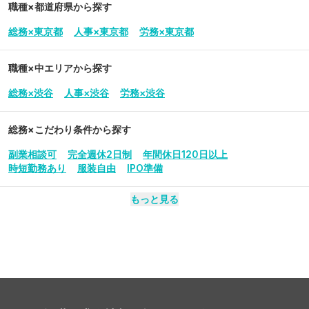
職種×都道府県から探す
総務×東京都
人事×東京都
労務×東京都
職種×中エリアから探す
総務×渋谷
人事×渋谷
労務×渋谷
総務
×こだわり条件から探す
副業相談可
完全週休2日制
年間休日120日以上
時短勤務あり
服装自由
IPO準備
もっと見る