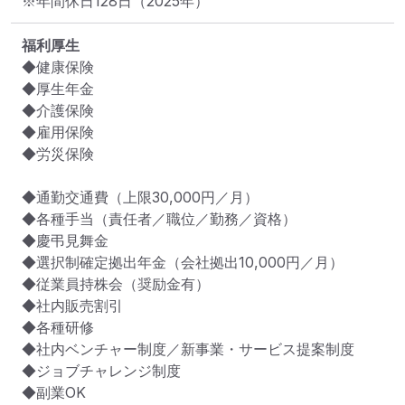
※年間休日128日（2025年）
福利厚生
◆健康保険

◆厚生年金

◆介護保険

◆雇用保険

◆労災保険

◆通勤交通費（上限30,000円／月）

◆各種手当（責任者／職位／勤務／資格）

◆慶弔見舞金

◆選択制確定拠出年金（会社拠出10,000円／月）

◆従業員持株会（奨励金有）

◆社内販売割引

◆各種研修

◆社内ベンチャー制度／新事業・サービス提案制度

◆ジョブチャレンジ制度

◆副業OK
