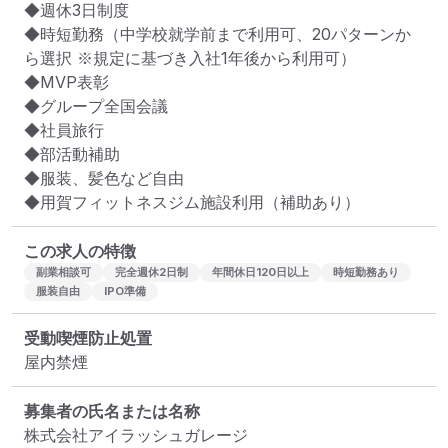
◆週休3日制度

◆時短勤務（中学校就学前まで利用可、20パターンか
ら選択 ※規定に基づき入社1年後から利用可）

◆MVP表彰

◆グループ全国会議

◆社員旅行

◆部活動補助

◆服装、髪色など自由

◆用賀フィットネスジム施設利用（補助あり）
この求人の特徴
副業相談可
完全週休2日制
年間休日120日以上
時短勤務あり
服装自由
IPO準備
受動喫煙防止処置
屋内禁煙
募集者の氏名または名称
株式会社アイラッシュガレージ