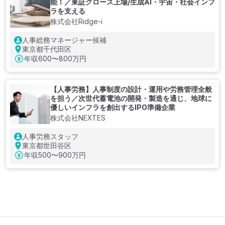
能！／東証グロース上場/生成AI・宇宙・社会インフ
ラを支える
株式会社Ridge-i
人事総務マネージャー候補
東京都千代田区
年収
600〜800万円
【人事労務】人事制度の設計・運用や労務管理全般
を担う／次世代蓄電池の開発・製造を通じ、地球に
優しいインフラを創出するIPO準備企業
株式会社NEXTES
人事労務スタッフ
東京都世田谷区
年収
500〜900万円