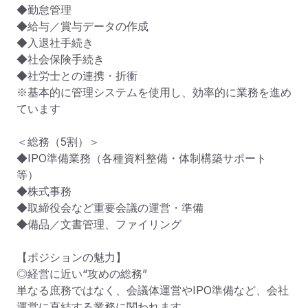
◆勤怠管理

◆給与／賞与データの作成

◆入退社手続き

◆社会保険手続き

◆社労士との連携・折衝

※基本的に管理システムを使用し、効率的に業務を進め
ています

＜総務（5割）＞

◆IPO準備業務（各種資料整備・体制構築サポート 
等）

◆株式事務

◆取締役会など重要会議の運営・準備

◆備品／文書管理、ファイリング

【ポジションの魅力】

◎経営に近い“攻めの総務”

単なる庶務ではなく、会議体運営やIPO準備など、会社
運営に直結する業務に関われます。
