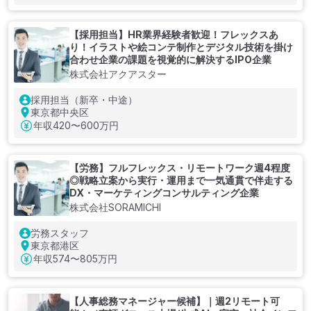
【採用担当】HR業界経験者歓迎！フレックスあ
り！イラストや絵コンテ制作とデジタル技術を掛け
合わせ企業の課題を視覚的に解決するIPO企業
株式会社アクアスター
採用担当（新卒・中途）
東京都中央区
年収
420〜600万円
【労務】フルフレックス・リモートワーク週4程度
◎戦略立案から実行・運用まで一気通貫で伴走する
DX・マーケティングコンサルティング企業
株式会社SORAMICHI
労務スタッフ
東京都港区
年収
574〜805万円
【人事総務マネージャー候補】｜週2リモート可