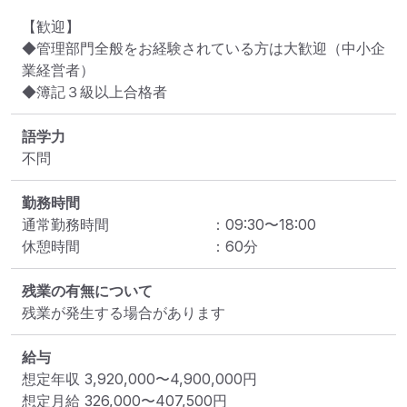
【歓迎】

◆管理部門全般をお経験されている方は大歓迎（中小企
業経営者）

◆簿記３級以上合格者
語学力
不問
勤務時間
通常勤務時間
：
09:30
〜
18:00
休憩時間
：
60
分
残業の有無について
残業が発生する場合があります
給与
想定年収
3,920,000
〜
4,900,000
円
想定月給
326,000
〜
407,500
円