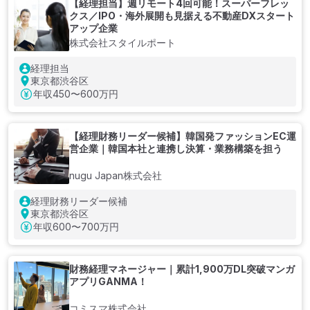
【経理担当】週リモート4回可能！スーパーフレッ
クス／IPO・海外展開も見据える不動産DXスタート
アップ企業
株式会社スタイルポート
経理担当
東京都渋谷区
年収
450〜600万円
【経理財務リーダー候補】韓国発ファッションEC運
営企業｜韓国本社と連携し決算・業務構築を担う
nugu Japan株式会社
経理財務リーダー候補
東京都渋谷区
年収
600〜700万円
財務経理マネージャー｜累計1,900万DL突破マンガ
アプリGANMA！
コミスマ株式会社