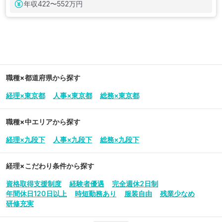
年収
422〜552万円
職種×都道府県から探す
経理×東京都
人事×東京都
総務×東京都
職種×中エリアから探す
経理×九段下
人事×九段下
総務×九段下
経理
×こだわり条件から探す
資格取得支援制度
経験者優遇
完全週休2日制
年間休日120日以上
時短勤務あり
服装自由
残業少なめ
研修充実