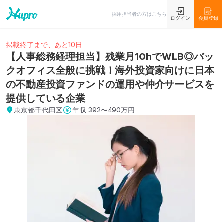
採用担当者の方はこちら
ログイン
会員登録
掲載終了まで、あと10日
【人事総務経理担当】残業月10hでWLB◎バッ
クオフィス全般に挑戦！海外投資家向けに日本
の不動産投資ファンドの運用や仲介サービスを
提供している企業
東京都千代田区
年収
392〜490万円