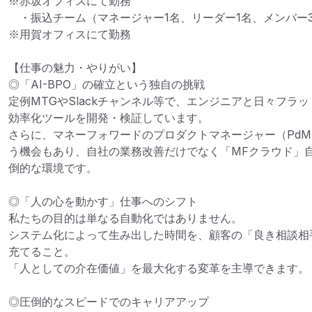
※赤坂オフィスにて勤務

　・振込チーム（マネージャー1名、リーダー1名、メンバー3
※用賀オフィスにて勤務

【仕事の魅力・やりがい】

◎「AI-BPO」の確立という独自の挑戦

定例MTGやSlackチャンネル等で、エンジニアと日々フラ
効率化ツールを開発・検証しています。

さらに、マネーフォワードのプロダクトマネージャー（Pd
う機会もあり、自社の業務改善だけでなく「MFクラウド」
倒的な環境です。

◎「人の心を動かす」仕事へのシフト

私たちの目的は単なる自動化ではありません。

システム化によって生み出した時間を、顧客の「良き相談相
充てること。

「人としての介在価値」を最大化する変革を主導できます。

◎圧倒的なスピードでのキャリアアップ
