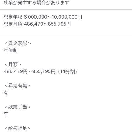
残業が発生する場合があります
想定年収
6,000,000
〜
10,000,000
円
想定月給
486,479
〜
855,795
円
＜賃金形態＞

年俸制

＜月額＞

486,479円～855,795円（14分割）

＜昇給有無＞

有

＜残業手当＞

有

＜給与補足＞
