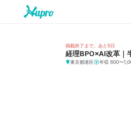
掲載終了まで、あと5日
経理BPO×AI改
東京都港区
年収
600〜1,