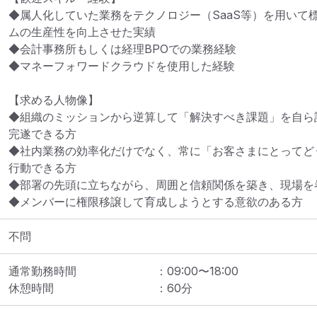
◆属人化していた業務をテクノロジー（SaaS等）を用いて
ムの生産性を向上させた実績

◆会計事務所もしくは経理BPOでの業務経験

◆マネーフォワードクラウドを使用した経験

【求める人物像】

◆組織のミッションから逆算して「解決すべき課題」を自ら
完遂できる方

◆社内業務の効率化だけでなく、常に「お客さまにとってど
行動できる方

◆部署の先頭に立ちながら、周囲と信頼関係を築き、現場を
◆メンバーに権限移譲して育成しようとする意欲のある方
不問
通常勤務時間
：
09:00
〜
18:00
休憩時間
：
60
分