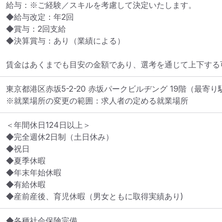
給与：※ご経験／スキルを考慮して決定いたします。

◆給与改定：年2回

◆賞与：2回支給

◆決算賞与：あり（業績による）

賃金はあくまでも目安の金額であり、選考を通じて上下する
東京都港区赤坂5-2-20 赤坂パークビルヂング 19階
（最寄り
※就業場所の変更の範囲：求人者の定める就業場所
＜年間休日124日以上＞

◆完全週休2日制（土日休み）

◆祝日

◆夏季休暇

◆年末年始休暇

◆有給休暇

◆産前産後、育児休暇（男女ともに取得実績あり)
◆各種社会保険完備
