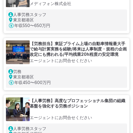
メディフォン株式会社
人事労務スタッフ
東京都港区
年収
550〜650万円
【労務担当】東証プライム上場の自動車情報最大手
で給与計算実務を経験/将来は人事制度・規程の企画
改定にも携われる/平均残業20h程度の安定環境
エージェントにお問合せください
労務
東京都港区
年収
450〜600万円
【人事労務】高度なプロフェッショナル集団の組織
基盤を強化する労務ポジション
エージェントにお問合せください
人事労務スタッフ