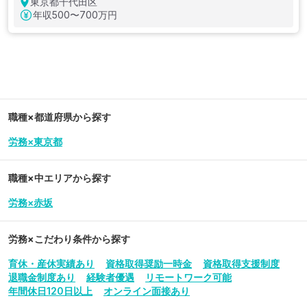
東京都千代田区
年収
500〜700万円
職種×都道府県から探す
労務×東京都
職種×中エリアから探す
労務×赤坂
労務
×こだわり条件から探す
育休・産休実績あり
資格取得奨励一時金
資格取得支援制度
退職金制度あり
経験者優遇
リモートワーク可能
年間休日120日以上
オンライン面接あり