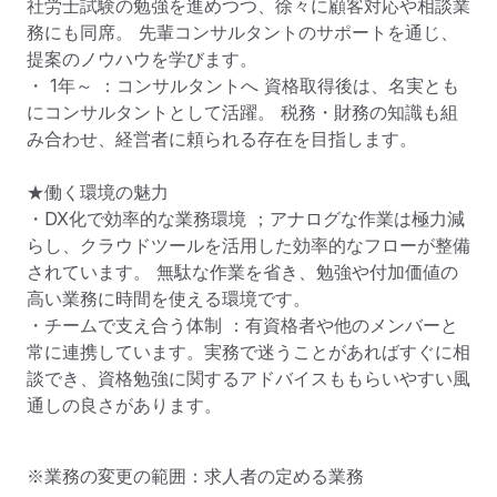
社労士試験の勉強を進めつつ、徐々に顧客対応や相談業
務にも同席。 先輩コンサルタントのサポートを通じ、
提案のノウハウを学びます。

・ 1年～ ：コンサルタントへ 資格取得後は、名実とも
にコンサルタントとして活躍。 税務・財務の知識も組
み合わせ、経営者に頼られる存在を目指します。

★働く環境の魅力

・DX化で効率的な業務環境 ；アナログな作業は極力減
らし、クラウドツールを活用した効率的なフローが整備
されています。 無駄な作業を省き、勉強や付加価値の
高い業務に時間を使える環境です。

・チームで支え合う体制 ：有資格者や他のメンバーと
常に連携しています。実務で迷うことがあればすぐに相
談でき、資格勉強に関するアドバイスももらいやすい風
通しの良さがあります。
※業務の変更の範囲：求人者の定める業務