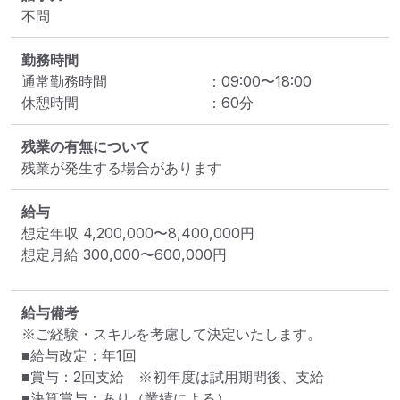
不問
勤務時間
通常勤務時間
：
09:00
〜
18:00
休憩時間
：
60
分
残業の有無について
残業が発生する場合があります
給与
想定年収
4,200,000
〜
8,400,000
円
想定月給
300,000
〜
600,000
円
給与備考
※ご経験・スキルを考慮して決定いたします。

■給与改定：年1回

■賞与：2回支給　※初年度は試用期間後、支給

■決算賞与：あり（業績による）