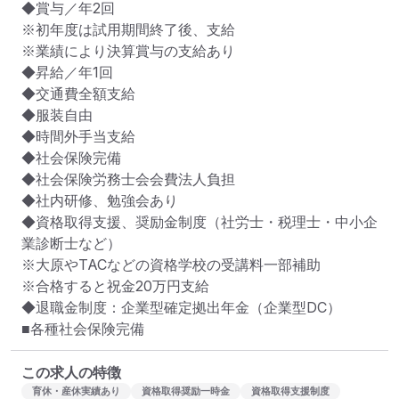
◆賞与／年2回

※初年度は試用期間終了後、支給

※業績により決算賞与の支給あり

◆昇給／年1回

◆交通費全額支給

◆服装自由

◆時間外手当支給

◆社会保険完備

◆社会保険労務士会会費法人負担

◆社内研修、勉強会あり

◆資格取得支援、奨励金制度（社労士・税理士・中小企
業診断士など）

※大原やTACなどの資格学校の受講料一部補助

※合格すると祝金20万円支給

◆退職金制度：企業型確定拠出年金（企業型DC）

■各種社会保険完備
この求人の特徴
育休・産休実績あり
資格取得奨励一時金
資格取得支援制度