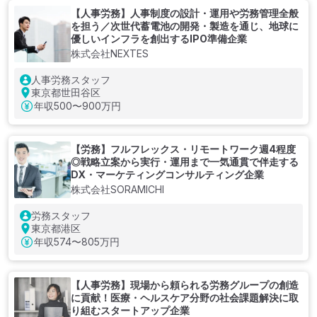
【人事労務】人事制度の設計・運用や労務管理全般
を担う／次世代蓄電池の開発・製造を通じ、地球に
優しいインフラを創出するIPO準備企業
株式会社NEXTES
人事労務スタッフ
東京都世田谷区
年収
500〜900万円
【労務】フルフレックス・リモートワーク週4程度
◎戦略立案から実行・運用まで一気通貫で伴走する
DX・マーケティングコンサルティング企業
株式会社SORAMICHI
労務スタッフ
東京都港区
年収
574〜805万円
【人事労務】現場から頼られる労務グループの創造
に貢献！医療・ヘルスケア分野の社会課題解決に取
り組むスタートアップ企業