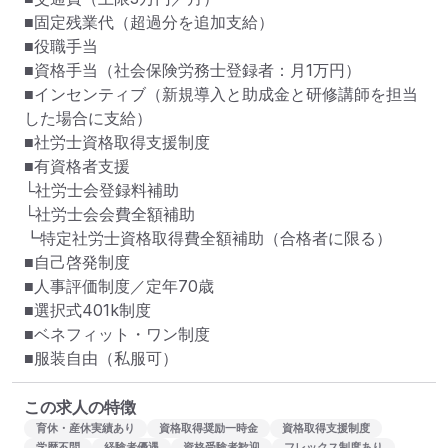
■固定残業代（超過分を追加支給）

■役職手当

■資格手当（社会保険労務士登録者：月1万円）

■インセンティブ（新規導入と助成金と研修講師を担当
した場合に支給）

■社労士資格取得支援制度

■有資格者支援

└社労士会登録料補助

└社労士会会費全額補助

┗特定社労士資格取得費全額補助（合格者に限る）

■自己啓発制度

■人事評価制度／定年70歳

■選択式401k制度

■ベネフィット・ワン制度

■服装自由（私服可）
この求人の特徴
育休・産休実績あり
資格取得奨励一時金
資格取得支援制度
学歴不問
経験者優遇
資格受験者歓迎
フレックス制度あり