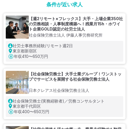
条件が近い求人
【週2リモート×フレックス】大手・上場企業350社
の労務相談・人事制度構築へ！残業月15h・ホワイ
ト企業GOLD認定の社労士法人
社会保険労務士法人 伊藤人事労務研究所
社労士事務所経験/リモート週2日
東京都新宿区
年収
410〜650万円
【社会保険労務士】大手士業グループ！ワンストッ
プでサービスを展開する社会保険労務士法人
日本クレアス社会保険労務士法人
社会保険労務士(実務経験者)／労務コンサルタント
東京都千代田区
年収
400〜650万円