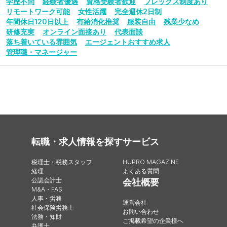
学歴不問
経験者優遇
資格受験者歓迎
フレックス制度あり
リモートワーク可能
女性活躍
完全週休2日制
年間休日120日以上
有給消化推奨
服装自由
残業少なめ
研修充実
オンライン面接あり
代表面談
落ち着いている雰囲気
エージェントおすすめ求人
管理職・マネージャー
転職・求人情報を探す
サービス
税理士・税務スタッフ
HUPRO MAGAZINE
経理
よくある質問
公認会計士
会社概要
M&A・FAS
人事・労務
運営会社
社会保険労務士
お問い合わせ
法務・知財
ご掲載希望の企業様へ
弁護士