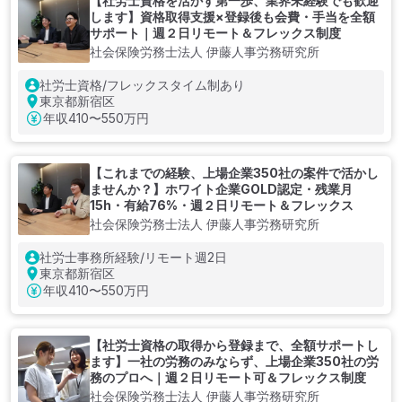
【社労士資格を活かす第一歩、業界未経験でも歓迎
します】資格取得支援×登録後も会費・手当を全額
サポート｜週２日リモート＆フレックス制度
社会保険労務士法人 伊藤人事労務研究所
社労士資格/フレックスタイム制あり
東京都新宿区
年収
410〜550万円
【これまでの経験、上場企業350社の案件で活かし
ませんか？】ホワイト企業GOLD認定・残業月
15h・有給76%・週２日リモート＆フレックス
社会保険労務士法人 伊藤人事労務研究所
社労士事務所経験/リモート週2日
東京都新宿区
年収
410〜550万円
【社労士資格の取得から登録まで、全額サポートし
ます】一社の労務のみならず、上場企業350社の労
務のプロへ｜週２日リモート可＆フレックス制度
社会保険労務士法人 伊藤人事労務研究所