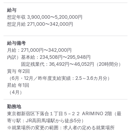
給与
想定年収
3,900,000
〜
5,200,000
円
想定月給
271,000
〜
342,000
円
給与備考
月給：271,000円〜342,000円

内訳）基本給：234,508円〜295,948円

　　　固定残業代：36,492円〜46,052円（20時間分）

賞与 年2回

（6月・12月／昨年度支給実績：2.5～3.6カ月分）

昇給 年1回

（4月）
勤務地
東京都新宿区下落合１丁目５−２２ ARIMINO 2階
（最
寄り駅：JR高田馬場駅から徒歩5分）
※就業場所の変更の範囲：求人者の定める就業場所