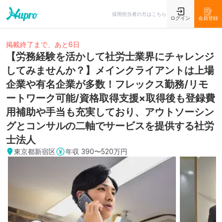
採用担当者の方はこちら
ログイン
会員登録
掲載終了まで、あと6日
【労務経験を活かして社労士業界にチャレンジ
してみませんか？】メインクライアントは上場
企業や有名企業が多数！フレックス勤務/リモ
ートワーク可能/資格取得支援×取得後も登録費
用補助や手当も充実しており、アウトソーシン
グとコンサルの二軸でサービスを提供する社労
士法人
東京都新宿区
年収
390〜520万円