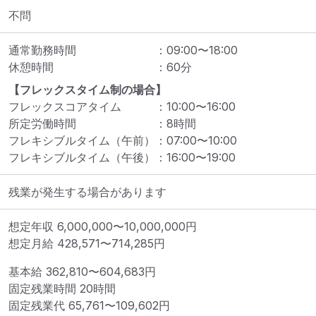
不問
通常勤務時間
：
09:00
〜
18:00
休憩時間
：
60
分
【フレックスタイム制の場合】
フレックスコアタイム
：
10:00
〜
16:00
所定労働時間
：
8
時間
フレキシブルタイム（午前）
：
07:00
〜
10:00
フレキシブルタイム（午後）
：
16:00
〜
19:00
残業が発生する場合があります
想定年収
6,000,000
〜
10,000,000
円
想定月給
428,571
〜
714,285
円
基本給 
362,810〜604,683円
固定残業時間 
20時間
固定残業代 
65,761〜109,602円