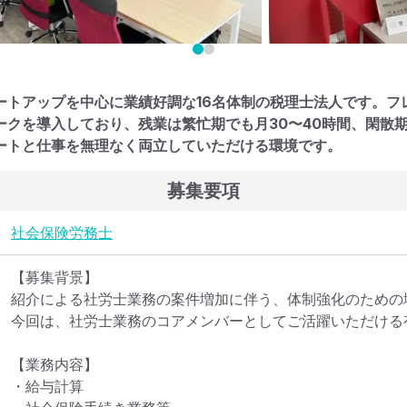
ートアップを中心に業績好調な16名体制の税理士法人です。フ
ークを導入しており、残業は繁忙期でも月30〜40時間、閑散期
ートと仕事を無理なく両立していただける環境です。
募集要項
社会保険労務士
【募集背景】

紹介による社労士業務の案件増加に伴う、体制強化のための増
今回は、社労士業務のコアメンバーとしてご活躍いただける
【業務内容】

・給与計算
