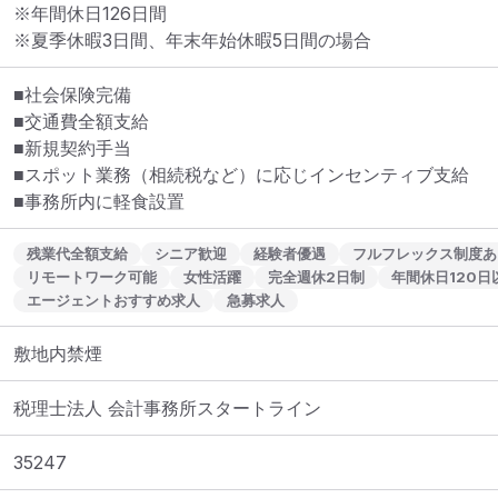
※年間休日126日間

※夏季休暇3日間、年末年始休暇5日間の場合
■社会保険完備

■交通費全額支給

■新規契約手当

■スポット業務（相続税など）に応じインセンティブ支給

■事務所内に軽食設置
残業代全額支給
シニア歓迎
経験者優遇
フルフレックス制度あ
リモートワーク可能
女性活躍
完全週休2日制
年間休日120日
エージェントおすすめ求人
急募求人
敷地内禁煙
税理士法人 会計事務所スタートライン
35247