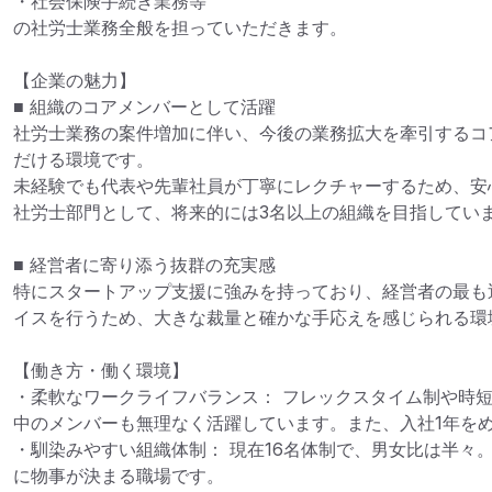
・社会保険手続き業務等

の社労士業務全般を担っていただきます。

【企業の魅力】

■ 組織のコアメンバーとして活躍

社労士業務の案件増加に伴い、今後の業務拡大を牽引するコ
だける環境です。

未経験でも代表や先輩社員が丁寧にレクチャーするため、安
社労士部門として、将来的には3名以上の組織を目指していま
■ 経営者に寄り添う抜群の充実感

特にスタートアップ支援に強みを持っており、経営者の最も
イスを行うため、大きな裁量と確かな手応えを感じられる環境
【働き方・働く環境】

・柔軟なワークライフバランス： フレックスタイム制や時
中のメンバーも無理なく活躍しています。また、入社1年をめ
・馴染みやすい組織体制： 現在16名体制で、男女比は半々
に物事が決まる職場です。