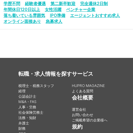
学歴不問
経験者優遇
第二新卒歓迎
完全週休2日制
年間休日120日以上
女性活躍
ベンチャー企業
落ち着いている雰囲気
IPO準備
エージェントおすすめ求人
オンライン面接あり
急募求人
転職・求人情報を探す
サービス
税理士・税務スタッフ
HUPRO MAGAZINE
経理
よくある質問
公認会計士
会社概要
M&A・FAS
人事・労務
運営会社
社会保険労務士
お問い合わせ
法務・知財
ご掲載希望の企業様へ
弁護士
規約
財務