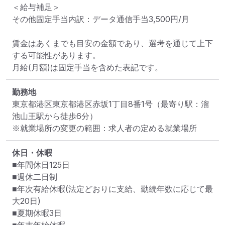
＜給与補足＞

その他固定手当内訳：データ通信手当3,500円/月

賃金はあくまでも目安の金額であり、選考を通じて上下
する可能性があります。

月給(月額)は固定手当を含めた表記です。
勤務地
東京都港区東京都港区赤坂1丁目8番1号
（最寄り駅：溜
池山王駅から徒歩6分）
※就業場所の変更の範囲：求人者の定める就業場所
休日・休暇
■年間休日125日

■週休二日制

■年次有給休暇(法定どおりに支給、勤続年数に応じて最
大20日) 

■夏期休暇3日
