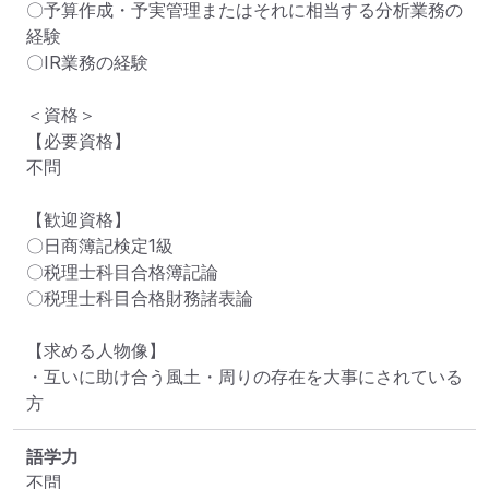
〇予算作成・予実管理またはそれに相当する分析業務の
経験

〇IR業務の経験

＜資格＞

【必要資格】

不問

【歓迎資格】

〇日商簿記検定1級

〇税理士科目合格簿記論

〇税理士科目合格財務諸表論

【求める人物像】

・互いに助け合う風土・周りの存在を大事にされている
方
語学力
不問