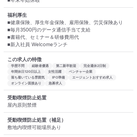
■年末年始休暇
福利厚生
■健康保険、厚生年金保険、雇用保険、労災保険あり

■毎月3500円のデータ通信手当て支給

■書籍代、セミナー＆研修費用代

■新入社員 Welcomeランチ
この求人の特徴
学歴不問
経験者優遇
第二新卒歓迎
完全週休2日制
年間休日120日以上
女性活躍
ベンチャー企業
落ち着いている雰囲気
IPO準備
エージェントおすすめ求人
オンライン面接あり
急募求人
受動喫煙防止処置
屋内原則禁煙
受動喫煙防止処置（補足）
敷地内喫煙可能場所あり