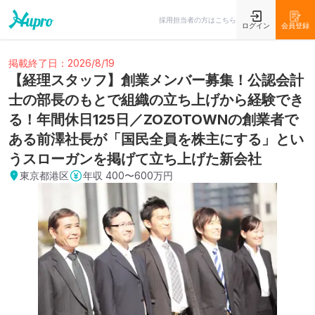
採用担当者の方はこちら
ログイン
会員登録
掲載終了日：2026/8/19
【経理スタッフ】創業メンバー募集！公認会計
士の部長のもとで組織の立ち上げから経験でき
る！年間休日125日／ZOZOTOWNの創業者で
ある前澤社長が「国民全員を株主にする」とい
うスローガンを掲げて立ち上げた新会社
東京都港区
年収
400〜600万円