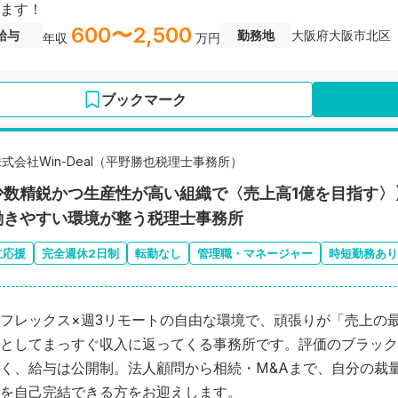
ます！
600〜2,500
給与
勤務地
大阪府大阪市北区
年収
万円
ブックマーク
式会社Win-Deal（平野勝也税理士事務所）
少数精鋭かつ生産性が高い組織で〈売上高1億を目指す〉
働きやすい環境が整う税理士事務所
立応援
完全週休2日制
転勤なし
管理職・マネージャー
時短勤務あり
フレックス×週3リモートの自由な環境で、頑張りが「売上の最
としてまっすぐ収入に返ってくる事務所です。評価のブラック
く、給与は公開制。法人顧問から相続・M&Aまで、自分の裁
を自己完結できる方をお迎えします。