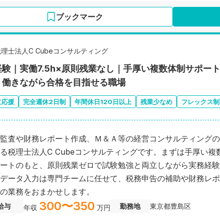
最大化できる職場です。 あなたの専門性を、湘南で一段
ブックマーク
税理士法人C Cubeコンサルティング
経験｜実働7.5h×原則残業なし｜手厚い複数体制サポー
｜働きながら合格を目指せる職場
立応援
完全週休2日制
年間休日120日以上
残業少なめ
フレックス制
監査や財務レポート作成、Ｍ＆Ａ等の経営コンサルティングの
る税理士法人C Cubeコンサルティングです。まずは手厚い複
ートのもと、原則残業ゼロで試験勉強と両立しながら実務経験
データ入力は専門チームに任せて、税務申告の補助や財務レポ
の業務をおまかせします。
300〜350
給与
勤務地
東京都豊島区
年収
万円