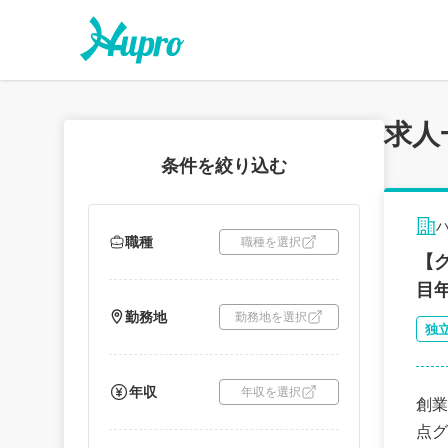
求人
条件を絞り込む
職種
職種を選択
【
目年
勤務地
勤務地を選択
独
年収
年収を選択
創業
点グ