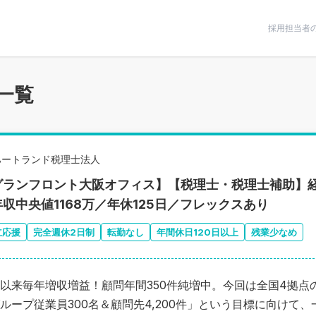
条件で絞りこむ
採用担当者
一覧
ハートランド税理士法人
グランフロント大阪オフィス】【税理士・税理士補助】経
収中央値1168万／年休125日／フレックスあり
立応援
完全週休2日制
転勤なし
年間休日120日以上
残業少なめ
以来毎年増収増益！顧問年間350件純増中。今回は全国4拠点の同
ループ従業員300名＆顧問先4,200件」という目標に向けて