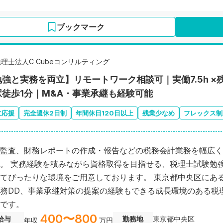
ブックマーク
税理士法人C Cubeコンサルティング
勉強と実務を両立】リモートワーク相談可｜実働7.5h 
駅徒歩1分｜M&A・事業承継も経験可能
立応援
完全週休2日制
年間休日120日以上
残業少なめ
フレックス制
監査、財務レポートの作成・報告などの税務会計業務を幅広く
せる、税理士試験勉強中の方に
ぴったりな環境をご用意しております。 東京都中央区にある、M&A
務DD、事業承継対策の提案の経験もできる成長環境のある税
です。
400〜800
給与
勤務地
東京都中央区
年収
万円