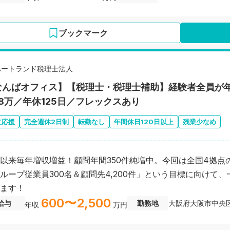
ブックマーク
ハートランド税理士法人
なんばオフィス】【税理士・税理士補助】経験者全員が年
68万／年休125日／フレックスあり
立応援
完全週休2日制
転勤なし
年間休日120日以上
残業少なめ
以来毎年増収増益！顧問年間350件純増中。今回は全国4拠点の同
ループ従業員300名＆顧問先4,200件」という目標に向けて
ます！
600〜2,500
給与
勤務地
大阪府大阪市中央
年収
万円