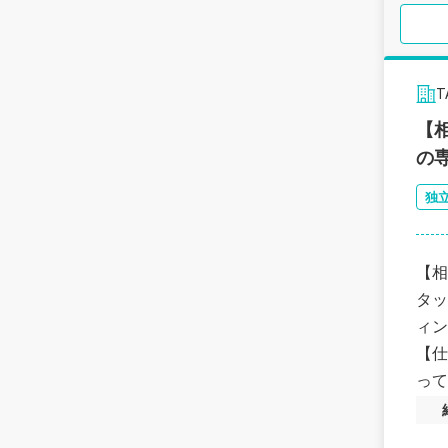
【
の
独
【相
タッフを募集。 相続税申告
ィン
【仕
って案件を担
な土
や後