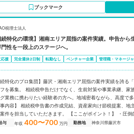
ブックマーク
TAO税理士法人
相続特化の環境】湘南エリア屈指の案件実績。申告から
専門性を一段上のステージへ。
立応援
完全週休2日制
転勤なし
ベンチャー企業
管理職・マネージャ
続特化のプロ集団】藤沢・湘南エリア屈指の案件実績を誇る「
だけでなく、生前対策や事業承継、家族信託など、一歩踏み込んだコンサルテ
グ業務に携わりたい経験者の方へ。地域密着ながら、高度で多
事内容】 相続税申告書の作成完結、資産家向け節税提案、地
当していただきます。 【ここがポイント！】 ・圧倒的な案件数： センター運営により、複雑
400〜700
地評価や広大地案件など、希少な事例も経験可能。 ・キャリ
給与
勤務地
神奈川県藤沢市
年収
万円
輩育成にも関われるやりがい。 ・環境： 最新ITツール導入