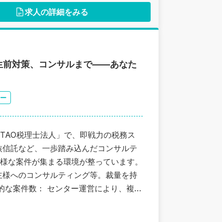
求人の詳細をみる
生前対策、コンサルまで——あなた
ー
TAO税理士法人」で、即戦力の税務ス
様な案件が集まる環境が整っています。
主様へのコンサルティング等。裁量を持
アパス： リーダー候補として、組織運営
済み。生産性を高め、プロとしての価値を