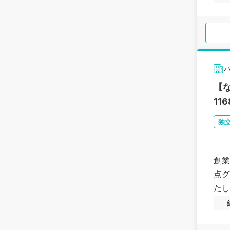
【
11
独
創業
点グ
たし