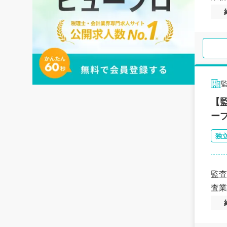
【
ー
独
監査
査業