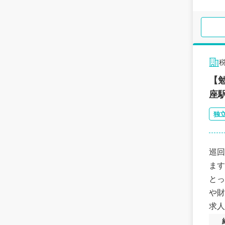
【
座
独
巡回
ます。 実務経験を積みながら資格取得を目指
とって
や財
求人