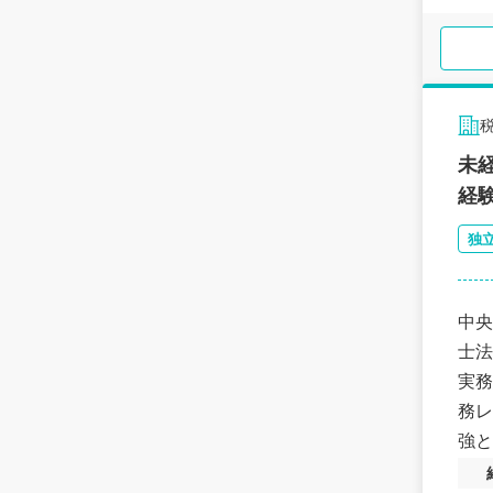
未
経
独
中央
士法
実務
務レ
強と