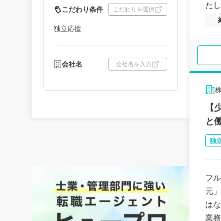
たし
こだわり条件
こだわりを選択
独立応援
会社名
会社名を入力
株
【
と
独
フル
元」
はな
業務