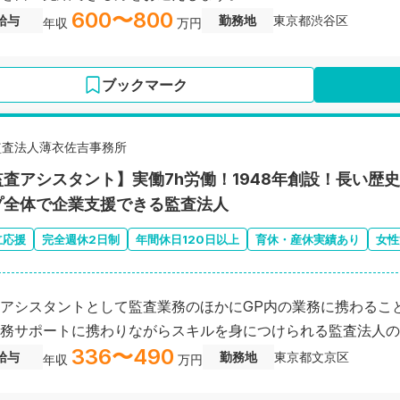
600〜800
給与
勤務地
東京都渋谷区
年収
万円
ブックマーク
監査法人薄衣佐吉事務所
監査アシスタント】実働7h労働！1948年創設！長い歴
プ全体で企業支援できる監査法人
立応援
完全週休2日制
年間休日120日以上
育休・産休実績あり
女性
アシスタントとして監査業務のほかにGP内の業務に携わるこ
務サポートに携わりながらスキルを身につけられる監査法人の
336〜490
給与
勤務地
東京都文京区
年収
万円