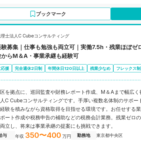
ブックマーク
税理士法人C Cubeコンサルティング
経験募集｜仕事も勉強も両立可｜実働7.5h・残業ほぼゼ
験からM＆A・事業承継も経験可
立応援
完全週休2日制
年間休日120日以上
残業少なめ
フレックス制
区を拠点に、巡回監査や財務レポート作成、M＆Aまで幅広く
人C Cubeコンサルティングです。手厚い複数名体制のサポー
経験を積みながら資格取得を目指せる環境です。お任せする業
ポート作成や税務申告の補助などの税務会計業務。残業ゼロの
両立し、将来は事業承継の提案にも挑戦できます。
350〜400
給与
勤務地
東京都中央区
年収
万円