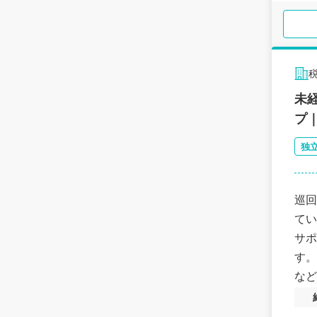
未
プ
独
巡回
てい
サポ
す。
など