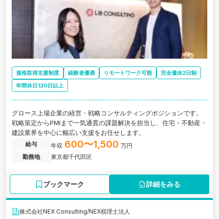
資格取得支援制度
経験者優遇
リモートワーク可能
完全週休2日制
年間休日120日以上
グロース上場企業の経営・戦略コンサルティングポジションです。
戦略策定からPMIまで一気通貫の課題解決を担当し、住宅・不動産・
建設業界を中心に幅広い支援をお任せします。
600〜1,500
給与
年収
万円
勤務地
東京都千代田区
ブックマーク
詳細をみる
株式会社NEX Consulting/NEX税理士法人