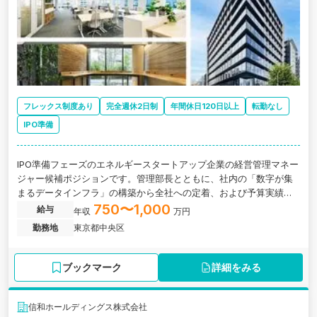
フレックス制度あり
完全週休2日制
年間休日120日以上
転勤なし
IPO準備
IPO準備フェーズのエネルギースタートアップ企業の経営管理マネー
ジャー候補ポジションです。管理部長とともに、社内の「数字が集
まるデータインフラ」の構築から全社への定着、および予算実績管
理の実務全般を担っていただきます。
750〜1,000
給与
年収
万円
勤務地
東京都中央区
ブックマーク
詳細をみる
信和ホールディングス株式会社