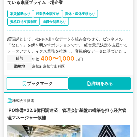
ている東証プライム上場企業
家賃補助あり
残業代全額支給
育休・産休実績あり
資格取得支援制度
退職金制度あり
経理課として、社内の様々なデータを組み合わせて、ビジネスの
「なぜ？」を解き明かすポジションです。 経営意思決定を支援する
データアナリティクス業務を推進し、客観的なデータに基づいたビ
ジネス判断のサポートや、各種施策における因果関係の特定、およ
400〜1,000
給与
年収
万円
び統計的手法を用いた効果検証をお任せします。京都府京都市にあ
勤務地
京都府京都市山科区
る、中華料理レストランチェーン「餃子の王将」を運営している東
証プライム上場企業の求人です。
ブックマーク
詳細をみる
株式会社操電
IPO準備×22.6億円調達済｜管理会計基盤の構築を担う経営管
理マネージャー候補