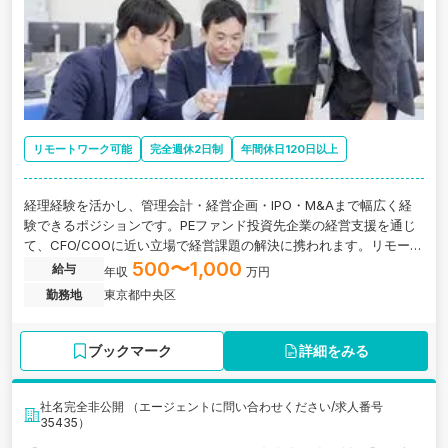
リモートワーク可能
完全週休2日制
年間休日120日以上
経理経験を活かし、管理会計・経営企画・IPO・M&Aまで幅広く経
験できるポジションです。PEファンド投資先企業の経営支援を通じ
て、CFO/COOに近い立場で経営課題の解決に携われます。リモート
併用・クライアント常駐なしの伴走型支援で、経営に踏み込んだキ
500〜1,000
給与
年収
万円
ャリアを築ける環境です。
勤務地
東京都中央区
ブックマーク
詳細をみる
社名完全非公開 （エージェントに問い合わせください/求人番号
35435）