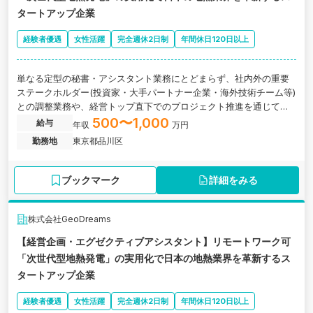
タートアップ企業
経験者優遇
女性活躍
完全週休2日制
年間休日120日以上
単なる定型の秘書・アシスタント業務にとどまらず、社内外の重要
ステークホルダー(投資家・大手パートナー企業・海外技術チーム等)
との調整業務や、経営トップ直下でのプロジェクト推進を通じて、
会社がダイナミックに成長していく姿を 牽引・体感いただける方を
500〜1,000
給与
年収
万円
募集します。大阪府大阪市にある「次世代型地熱発電」の実用化で
勤務地
東京都品川区
日本の地熱業界を革新するスタートアップ企業
ブックマーク
詳細をみる
株式会社GeoDreams
【経営企画・エグゼクティブアシスタント】リモートワーク可
「次世代型地熱発電」の実用化で日本の地熱業界を革新するス
タートアップ企業
経験者優遇
女性活躍
完全週休2日制
年間休日120日以上