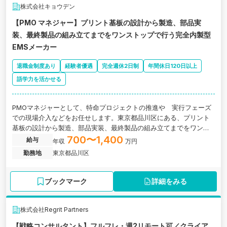
株式会社キョウデン
【PMO マネジャー】プリント基板の設計から製造、部品実
装、最終製品の組み立てまでをワンストップで行う完全内製型
EMSメーカー
退職金制度あり
経験者優遇
完全週休2日制
年間休日120日以上
語学力を活かせる
PMOマネジャーとして、特命プロジェクトの推進や 実行フェーズ
での現場介入などをお任せします。東京都品川区にある、プリント
基板の設計から製造、部品実装、最終製品の組み立てまでをワンス
トップで行う完全内製型EMSメーカーの求人です。
700〜1,400
給与
年収
万円
勤務地
東京都品川区
ブックマーク
詳細をみる
株式会社Regrit Partners
【戦略コンサルタント】フルフレ・週2リモート可／クライア