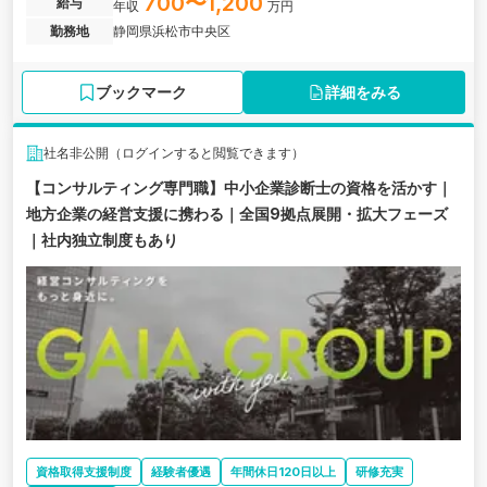
700〜1,200
給与
年収
万円
す。 日本、そして世界のインフラの未来を変える。 その第一歩を、
勤務地
静岡県浜松市中央区
私たちと一緒に踏み出しませんか。
ブックマーク
詳細をみる
社名非公開（ログインすると閲覧できます）
【コンサルティング専門職】中小企業診断士の資格を活かす｜
地方企業の経営支援に携わる｜全国9拠点展開・拡大フェーズ
｜社内独立制度もあり
資格取得支援制度
経験者優遇
年間休日120日以上
研修充実