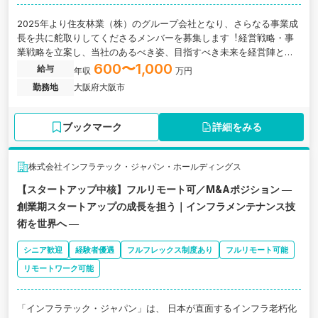
2025年より住友林業（株）のグループ会社となり、さらなる事業成
⻑を共に舵取りしてくださるメンバーを募集します︕経営戦略・事
業戦略を立案し、当社のあるべき姿、目指すべき未来を経営陣と共
に描く経営企画部の募集となります。
600〜1,000
給与
年収
万円
勤務地
大阪府大阪市
ブックマーク
詳細をみる
株式会社インフラテック・ジャパン・ホールディングス
【スタートアップ中核】フルリモート可／M&Aポジション ―
創業期スタートアップの成長を担う｜インフラメンテナンス技
術を世界へ ―
シニア歓迎
経験者優遇
フルフレックス制度あり
フルリモート可能
リモートワーク可能
「インフラテック・ジャパン」は、 日本が直面するインフラ老朽化