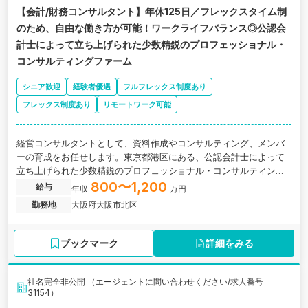
【会計/財務コンサルタント】年休125日／フレックスタイム制
のため、自由な働き方が可能！ワークライフバランス◎公認会
計士によって立ち上げられた少数精鋭のプロフェッショナル・
コンサルティングファーム
シニア歓迎
経験者優遇
フルフレックス制度あり
フレックス制度あり
リモートワーク可能
経営コンサルタントとして、資料作成やコンサルティング、メンバ
ーの育成をお任せします。東京都港区にある、公認会計士によって
立ち上げられた少数精鋭のプロフェッショナル・コンサルティング
ファームの求人です。
800〜1,200
給与
年収
万円
勤務地
大阪府大阪市北区
ブックマーク
詳細をみる
社名完全非公開 （エージェントに問い合わせください/求人番号
31154）