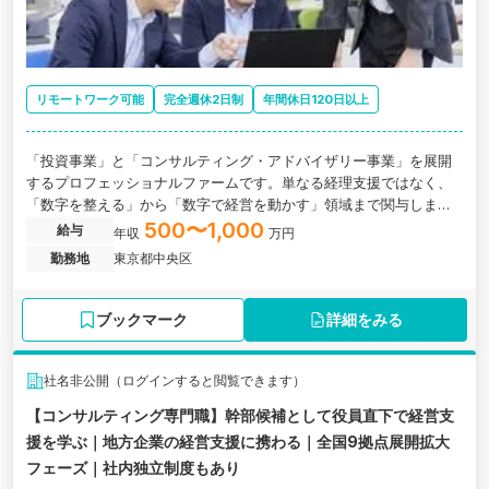
リモートワーク可能
完全週休2日制
年間休日120日以上
「投資事業」と「コンサルティング・アドバイザリー事業」を展開
するプロフェッショナルファームです。単なる経理支援ではなく、
「数字を整える」から「数字で経営を動かす」領域まで関与しま
す。
500〜1,000
給与
年収
万円
勤務地
東京都中央区
ブックマーク
詳細をみる
社名非公開（ログインすると閲覧できます）
【コンサルティング専門職】幹部候補として役員直下で経営支
援を学ぶ｜地方企業の経営支援に携わる｜全国9拠点展開拡大
フェーズ｜社内独立制度もあり