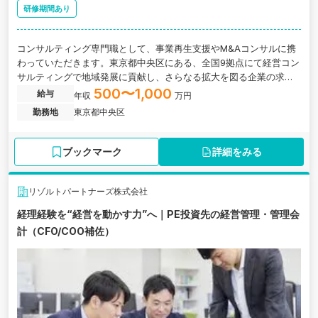
研修期間あり
コンサルティング専門職として、事業再生支援やМ&Aコンサルに携
わっていただきます。東京都中央区にある、全国9拠点にて経営コン
サルティングで地域発展に貢献し、さらなる拡大を図る企業の求人
です。
500〜1,000
給与
年収
万円
勤務地
東京都中央区
ブックマーク
詳細をみる
リゾルトパートナーズ株式会社
経理経験を“経営を動かす力”へ｜PE投資先の経営管理・管理会
計（CFO/COO補佐）