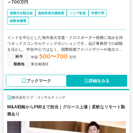
～700万円
残業代全額支給
資格取得支援制度
シニア歓迎
学歴不問
経験者優遇
インドを中心とした海外進出支援・クロスボーダー税務に強みを持
つタックスコンサルティングポジションです。会計事務所での経験
を活かし、申告中心ではなく、国際税務アドバイザリーや進出スキ
ームの検討など上流の税務コンサルティング業務を担当いただきま
500〜700
給与
年収
万円
す。フルリモート可・フルフレックス制・残業代全額支給。国際税
勤務地
東京都港区
務分野で専門性を高めたい方に最適な環境です。
ブックマーク
詳細をみる
株式会社リブ・コンサルティング
M&A戦略からPMIまで担当｜グロース上場｜柔軟なリモート勤
務あり