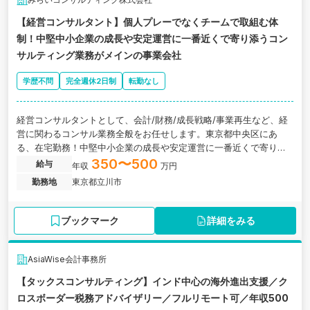
【経営コンサルタント】個人プレーでなくチームで取組む体
制！中堅中小企業の成長や安定運営に一番近くで寄り添うコン
サルティング業務がメインの事業会社
学歴不問
完全週休2日制
転勤なし
経営コンサルタントとして、会計/財務/成長戦略/事業再生など、経
営に関わるコンサル業務全般をお任せします。東京都中央区にあ
る、在宅勤務！中堅中小企業の成長や安定運営に一番近くで寄り添
うコンサルティング業務がメインの事業会社の求人です。
350〜500
給与
年収
万円
勤務地
東京都立川市
ブックマーク
詳細をみる
AsiaWise会計事務所
【タックスコンサルティング】インド中心の海外進出支援／ク
ロスボーダー税務アドバイザリー／フルリモート可／年収500