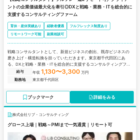
ントの企業価値最大化を牽引◎DXと戦略・業務・ITを総合的に
支援するコンサルティングファーム
育休・産休実績あり
経験者優遇
フルフレックス制度あり
リモートワーク可能
副業相談可
戦略コンサルタントとして、新規ビジネスの創出、既存ビジネスの
磨き上げ・構造転換を担っていただきます。東京都千代田区にあ
る、DXと戦略・業務・ITを総合的に支援するコンサルティングファ
ームの求人です。
1,130〜3,300
給与
年収
万円
勤務地
東京都千代田区
ブックマーク
詳細をみる
株式会社リブ・コンサルティング
グロース上場｜戦略～PMIまで一気通貫｜リモート可