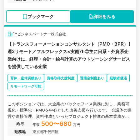
ブックマーク
詳細をみる
EYビジネスパートナー株式会社
【トランスフォーメーションコンサルタント（PMO・BPR）】
週3リモート／フルフレックス×実働7h◎主に日系・外資系企
業向けに、経理・会計・給与計算のアウトソーシングサービス
を提供している企業
育休・産休実績あり
資格取得支援制度
退職金制度あり
経験者優遇
リモートワーク可能
このポジションでは、大企業のバックオフィス業務に対し、業務可
視化・標準化・PMOを中心とした改善支援を行います。 会議体の運
営や進捗管理、資料作成といったプロジェクト推進の基本業務か
ら、Excelや業務フローを用いた可視化・構造化まで、現場に寄り添
500〜680
給与
年収
万円
いながら変革を支えていく役割です。。東京都千代田区にある、主
勤務地
東京都千代田区
に日系・外資系企業向けに、経理・会計・給与計算のアウトソーシ