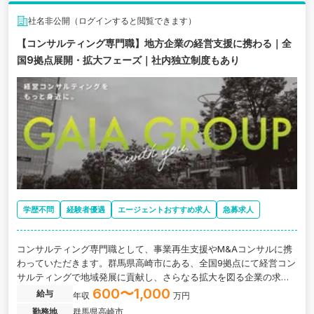
社名非公開（ログインすると閲覧できます）
【コンサルティング専門職】地方企業の経営支援に携わる｜全
国9拠点展開・拡大フェーズ｜社内独立制度もあり
学歴不問
経験者優遇
エージェントおすすめ求人
急募求人
コンサルティング専門職として、事業再生支援やМ&Aコンサルに携
わっていただきます。群馬県高崎市にある、全国9拠点にて経営コン
サルティングで地域発展に貢献し、さらなる拡大を図る企業の求人
です。
600〜1,000
給与
年収
万円
勤務地
群馬県高崎市