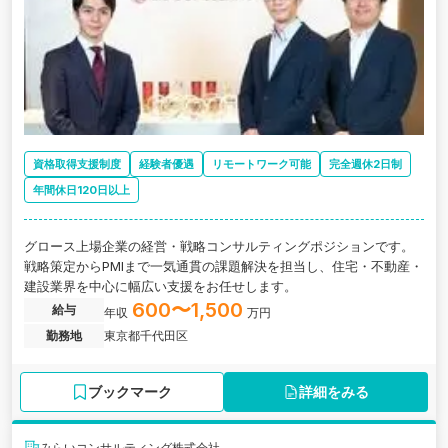
資格取得支援制度
経験者優遇
リモートワーク可能
完全週休2日制
年間休日120日以上
グロース上場企業の経営・戦略コンサルティングポジションです。
戦略策定からPMIまで一気通貫の課題解決を担当し、住宅・不動産・
建設業界を中心に幅広い支援をお任せします。
600〜1,500
給与
年収
万円
勤務地
東京都千代田区
ブックマーク
詳細をみる
みらいコンサルティング株式会社