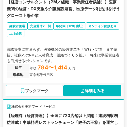
【経営コンサルタント（PM／組織・事業責任者候補）】医療
機関の経営・DX支援や介護施設運営、医療データ利活用を行う
グロース上場企業
経験者優遇
完全週休2日制
年間休日120日以上
オンライン面接あり
上場企業
戦略提案に留まらず、医療機関の経営改革を「実行・定着」まで統
括。複数PJのPMと人材育成・組織づくりを担い、将来は事業責任者
も目指せるポジションです。
784〜1,414
給与
年収
万円
勤務地
東京都千代田区
ブックマーク
詳細をみる
株式会社王将フードサービス
【経理課（経営管理）】全国に720店舗以上展開！連続増収増
益達成！中華料理レストランチェーン「餃子の王将」を運営し