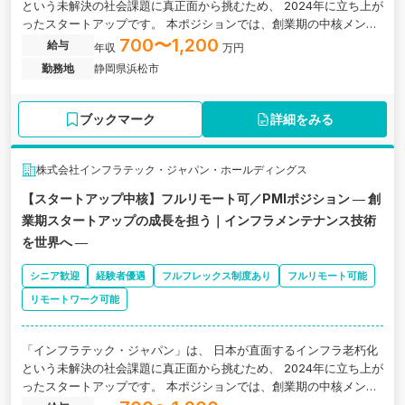
という未解決の社会課題に真正面から挑むため、 2024年に立ち上が
ったスタートアップです。 本ポジションでは、創業期の中核メンバ
ーとして M&Aポジションから事業成長をドライブしていただきま
700〜1,200
給与
年収
万円
す。 日本、そして世界のインフラの未来を変える。 その第一歩を、
勤務地
静岡県浜松市
私たちと一緒に踏み出しませんか。
ブックマーク
詳細をみる
株式会社インフラテック・ジャパン・ホールディングス
【スタートアップ中核】フルリモート可／PMIポジション ― 創
業期スタートアップの成長を担う｜インフラメンテナンス技術
を世界へ ―
シニア歓迎
経験者優遇
フルフレックス制度あり
フルリモート可能
リモートワーク可能
「インフラテック・ジャパン」は、 日本が直面するインフラ老朽化
という未解決の社会課題に真正面から挑むため、 2024年に立ち上が
ったスタートアップです。 本ポジションでは、創業期の中核メンバ
ーとして PMIポジションから事業成長をドライブしていただきま