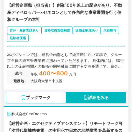
【経営企画職（担当者）】創業100年以上の歴史があり、不動
産ディベロッパー×ゼネコンとして多角的な事業展開を行う信
和グループの本社
育休・産休実績あり
資格取得支援制度
退職金制度あり
未経験可
経験者優遇
本ポジションでは、経営企画部として経営層に近い立場で、グルー
プ全体の経営管理業務に携わっていただきます。 具体的には、30行
以上の金融機関との折衝や開発融資に関する交渉を通じて、資金調
達や財務戦略の実務経験を積むことができます。 また、信和グルー
400〜800
給与
年収
万円
プ各社の業績管理や中期経営計画の策定にも関与いただくため、単
勤務地
大阪府大阪市中央区
なる数値集計ではなく、事業の成長戦略や経営判断に関わる経験を
積むことが可能です。 さらに、経営会議の運営や資料作成を通じて
経営層との距離も近く、経営視点を身につけながらキャリアを形成
ブックマーク
詳細をみる
できる環境です。。大阪府大阪市にある、創業100年以上の歴史があ
り、不動産ディベロッパー×ゼネコンとして多角的な事業展開を行う
信和グループの本社求人です。
株式会社GeoDreams
【経営企画・エグゼクティブアシスタント】リモートワーク可
「次世代型地熱発電」の実用化で日本の地熱業界を革新するス