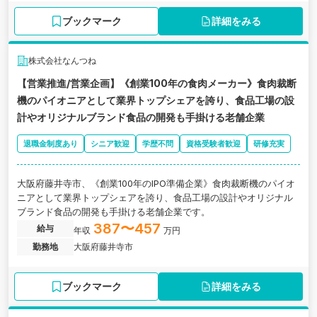
ングサービスを提供している企業の求人です。
ブックマーク
詳細をみる
株式会社なんつね
【営業推進/営業企画】《創業100年の食肉メーカー》食肉裁断
機のパイオニアとして業界トップシェアを誇り、食品工場の設
計やオリジナルブランド食品の開発も手掛ける老舗企業
退職金制度あり
シニア歓迎
学歴不問
資格受験者歓迎
研修充実
大阪府藤井寺市、《創業100年のIPO準備企業》食肉裁断機のパイオ
ニアとして業界トップシェアを誇り、食品工場の設計やオリジナル
ブランド食品の開発も手掛ける老舗企業です。
387〜457
給与
年収
万円
勤務地
大阪府藤井寺市
ブックマーク
詳細をみる