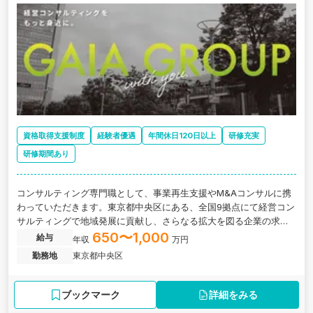
資格取得支援制度
経験者優遇
年間休日120日以上
研修充実
研修期間あり
コンサルティング専門職として、事業再生支援やМ&Aコンサルに携
わっていただきます。東京都中央区にある、全国9拠点にて経営コン
サルティングで地域発展に貢献し、さらなる拡大を図る企業の求人
です。
650〜1,000
給与
年収
万円
勤務地
東京都中央区
ブックマーク
詳細をみる