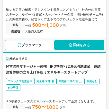
単なる定型の秘書・アシスタント業務にとどまらず、社内外の重要
ステークホルダー(投資家・大手パートナー企業・海外技術チーム等)
との調整業務や、経営トップ直下でのプロジェクト推進を通じて、
会社がダイナミックに成長していく姿を 牽引・体感いただける方を
500〜1,000
給与
年収
万円
募集します。大阪府大阪市にある「次世代型地熱発電」の実用化で
勤務地
大阪府大阪市
日本の地熱業界を革新するスタートアップ企業
ブックマーク
詳細をみる
株式会社操電
経営管理マネージャー候補 IPO準備×22.6億円調達済｜連結
決算体制の立ち上げを担うエネルギースタートアップ
フレックス制度あり
完全週休2日制
年間休日120日以上
転勤なし
IPO準備
IPO準備フェーズのエネルギースタートアップ企業になります。
750〜1,000
給与
年収
万円