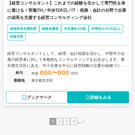
【経営コンサルタント】これまでの経験を生かして専門性を身
に着ける！実働7H／年休126日／IT・税務・会計の分野で企業
の成長を支援する経営コンサルティング会社
資格取得支援制度
経験者優遇
完全週休2日制
年間休日120日以上
研修充実
経営コンサルタントとして、経理・会計知識を活かし、中堅中小企
業の経営者に対して本格的なコンサルティングをお任せします。東
京都文京区にある、中小企業を中心に経営戦略の立案や組織づく
り、人材育成までを総合的に支援する経営コンサルティング企業の
600〜800
給与
年収
万円
求人です。
勤務地
東京都文京区
ブックマーク
詳細をみる
...
1
2
3
4