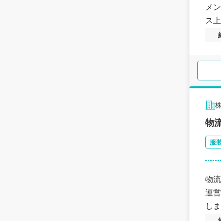
メン
ス上
物
服
物流
運営
しま