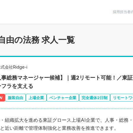
条件で絞りこむ
採用担当者
自由の法務 求人一覧
式会社Ridge-i
人事総務マネージャー候補】｜週2リモート可能！／東証
ンフラを支える
W
服装自由
上場企業
ベンチャー企業
完全週休2日制
リモートワ
・組織拡大を進める東証グロース上場AI企業で、人事・総務
と近い距離で管理体制強化と業務改善を推進できます。