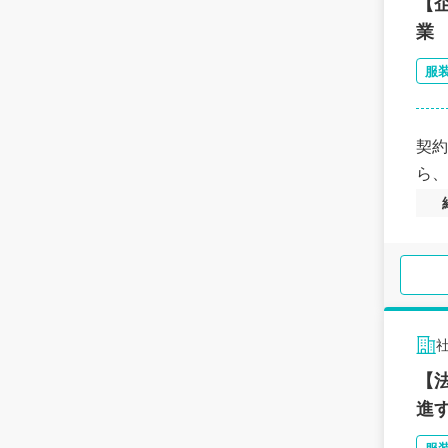
【
業
服
契約
ら、
【
進