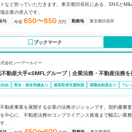
トなど担っていただきます。東京都渋谷区にある、SNSとM
場企業の求人です。
650〜850
給与
勤務地
東京都渋谷区
年収
万円
ブックマーク
株式会社シーアールイー
流不動産大手×SMFLグループ｜企業法務・不動産法務
装自由
育休・産休実績あり
資格取得支援制度
退職金制度あり
フレ
不動産事業を展開する企業の法務ポジションです。契約書審査
を中心に、不動産法務やコンプライアンス推進まで幅広い業務
す。
450〜600
給与
勤務地
東京都港区