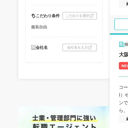
こだわり条件
こだわりを選択
服装自由
株
会社名
会社名を入力
大
NE
コー
I）
ンで
ら、