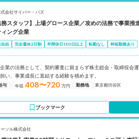
株式会社サイバー・バズ
法務スタッフ】上場グロース企業／攻めの法務で事業推進
ティング企業
装自由
完全週休2日制
年間休日120日以上
転勤なし
時短勤務あり
企業の法務として、契約審査に留まらず株主総会・取締役会運
担い、事業成長に直結する経験を積めます。
408〜720
給与
勤務地
東京都渋谷区
年収
万円
ブックマーク
イーソル株式会社