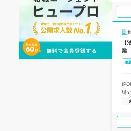
株
【
業
服
IP
場で