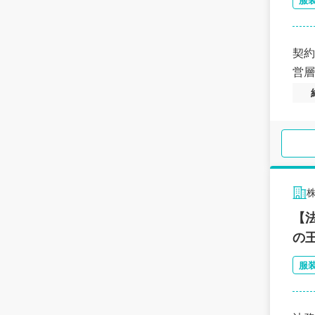
服
契約
営層
【
の
服