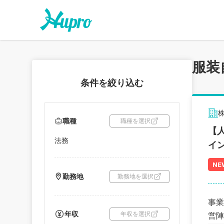
服装
条件を絞り込む
株
職種
職種を選択
【
法務
イ
NE
勤務地
勤務地を選択
事業
年収
年収を選択
営陣