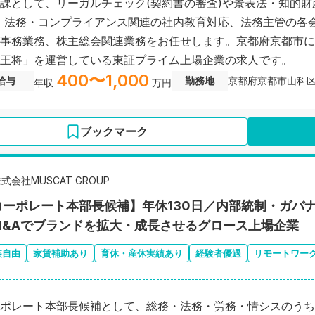
課として、リーガルチェック(契約書の審査)や景表法・知的財
、法務・コンプライアンス関連の社内教育対応、法務主管の各
事務業務、株主総会関連業務をお任せします。京都府京都市に
王将」を運営している東証プライム上場企業の求人です。
400〜1,000
給与
勤務地
京都府京都市山科
年収
万円
ブックマーク
式会社MUSCAT GROUP
コーポレート本部長候補】年休130日／内部統制・ガバ
M&Aでブランドを拡大・成長させるグロース上場企業
装自由
家賃補助あり
育休・産休実績あり
経験者優遇
リモートワー
ポレート本部長候補として、総務・法務・労務・情シスのうち