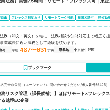
企業法務】実働7.5時間！リモート・フレックス可｜東証
装自由
フレックス制度あり
リモートワーク可能
副業相談可
時短勤
法務（和文・英文）を軸に、法務相談や知財対応まで幅広く担
事業成長に近い法務として経験を積めます。
487〜631
給与
勤務地
東京都中野区
年収
万円
ブックマーク
社名完全非公開 （エージェントに問い合わせください/求人番号35426）
法務リスク管理（課長候補）】ほぼリモート×フレック
する越境EC企業