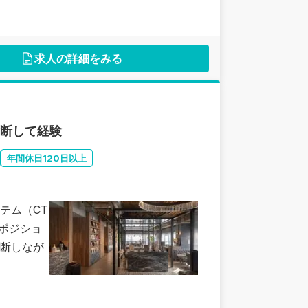
求人の詳細をみる
横断して経験
年間休日120日以上
テム（CT
佐ポジショ
断しなが