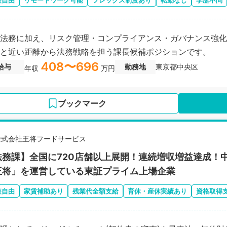
装自由
リモートワーク可能
フレックス制度あり
転勤なし
学歴不問
法務に加え、リスク管理・コンプライアンス・ガバナンス強化
と近い距離から法務戦略を担う課長候補ポジションです。
408〜696
給与
勤務地
東京都中央区
年収
万円
ブックマーク
株式会社王将フードサービス
法務課】全国に720店舗以上展開！連続増収増益達成！
王将」を運営している東証プライム上場企業
装自由
家賃補助あり
残業代全額支給
育休・産休実績あり
資格取得