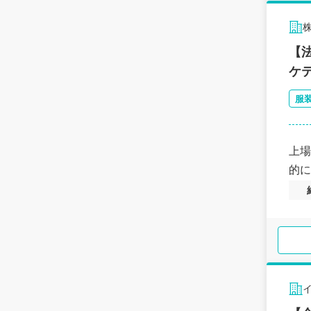
【
ケ
服
上場
的に