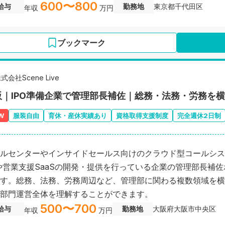
600〜800
給与
勤務地
東京都千代田区
年収
万円
ブックマーク
式会社Scene Live
阪｜IPO準備企業で管理部長補佐｜総務・法務・労務を
W
服装自由
育休・産休実績あり
資格取得支援制度
完全週休2日制
ルセンターやインサイドセールス向けのクラウド型コールシス
や営業支援SaaSの開発・提供を行っている企業の管理部長補
す。総務、法務、労務周辺など、管理部に関わる複数領域を横
部門運営全体を理解することができます。
500〜700
給与
勤務地
大阪府大阪市中央区
年収
万円