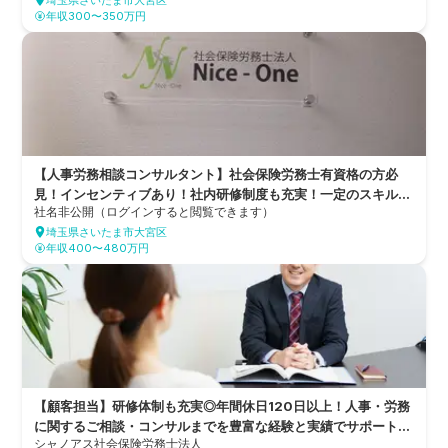
埼玉県さいたま市大宮区
年収300〜350万円
【人事労務相談コンサルタント】社会保険労務士有資格の方必
見！インセンティブあり！社内研修制度も充実！一定のスキルが
社名非公開（ログインすると閲覧できます）
身につき次第テレワーク、フレックスタイム制で、多様な働き方
埼玉県さいたま市大宮区
が可能な社員の働き方も大切にする社労士法人
年収400〜480万円
【顧客担当】研修体制も充実◎年間休日120日以上！人事・労務
に関するご相談・コンサルまでを豊富な経験と実績でサポートす
シャノアス社会保険労務士法人
る社労士法人