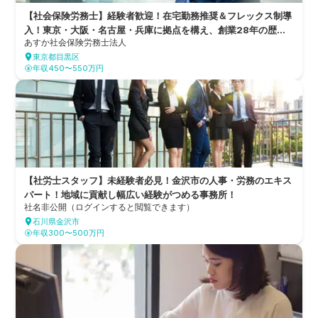
【社会保険労務士】経験者歓迎！在宅勤務推奨＆フレックス制導
入！東京・大阪・名古屋・兵庫に拠点を構え、創業28年の歴史
あすか社会保険労務士法人
を持つ社会保険労務士法人
東京都目黒区
年収450〜550万円
【社労士スタッフ】未経験者必見！金沢市の人事・労務のエキス
パート！地域に貢献し幅広い経験がつめる事務所！
社名非公開（ログインすると閲覧できます）
石川県金沢市
年収300〜500万円