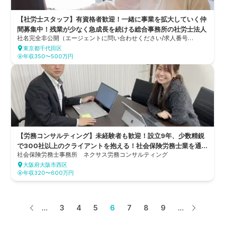
【社労士スタッフ】有資格者歓迎！一緒に事業を拡大していく仲
間募集中！残業が少なく急成長を続ける総合事務所の社労士法人
社名完全非公開（エージェントに問い合わせください/求人番号
22159）
東京都千代田区
年収350〜500万円
【労務コンサルティング】未経験者も歓迎！設立9年、少数精鋭
で300社以上のクライアントを抱える！社会保険労務士業を通じ
社会保険労務士事務所 ネクサス労務コンサルティング
世界を変える社労士事務所
大阪府大阪市西区
年収320〜600万円
...
3
4
5
6
7
8
9
...