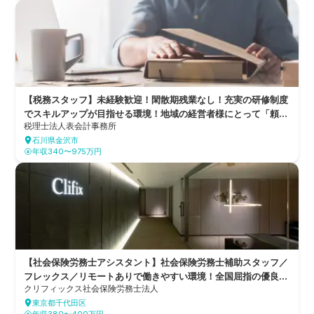
【税務スタッフ】未経験歓迎！閑散期残業なし！充実の研修制度
でスキルアップが目指せる環境！地域の経営者様にとって「頼れ
税理士法人表会計事務所
る」「相談できる」存在を目指す税理士法人
石川県金沢市
年収340〜975万円
【社会保険労務士アシスタント】社会保険労務士補助スタッフ／
フレックス／リモートありで働きやすい環境！全国屈指の優良会
クリフィックス社会保険労務士法人
計ファームであるクリフィックス税理士法人グループの一員とし
東京都千代田区
て、企業の人事労務に関する多様な課題解決を支援している社労