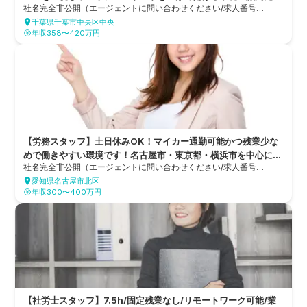
社名完全非公開（エージェントに問い合わせください/求人番号
340社越えで右肩上がりに増加中の千葉県最大規模の社会保険労
23552）
千葉県千葉市中央区中央
務士法人
年収358〜420万円
【労務スタッフ】土日休みOK！マイカー通勤可能かつ残業少な
めで働きやすい環境です！名古屋市・東京都・横浜市を中心に19
社名完全非公開（エージェントに問い合わせください/求人番号
施設・54事業を運営している社会福祉法人
23361）
愛知県名古屋市北区
年収300〜400万円
【社労士スタッフ】7.5h/固定残業なし/リモートワーク可能/業