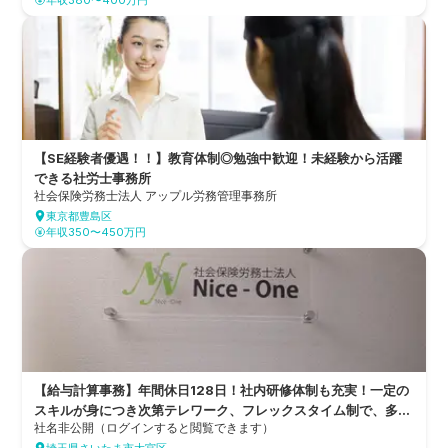
年収380〜400万円
士法人
【SE経験者優遇！！】教育体制◎勉強中歓迎！未経験から活躍
できる社労士事務所
社会保険労務士法人 アップル労務管理事務所
東京都豊島区
年収350〜450万円
【給与計算事務】年間休日128日！社内研修体制も充実！一定の
スキルが身につき次第テレワーク、フレックスタイム制で、多様
社名非公開（ログインすると閲覧できます）
な働き方が可能な社員の働き方も大切にする社労士法人