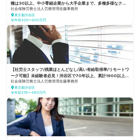
種は30以上、中小零細企業から大手企業まで、多種多様なクラ
社会保険労務士法人労務管理佐藤事務所
イアント累計1900以上をチームでサポート！無理な拡大をしな
東京都渋谷区
い経営方針で、働きやすさを実現する社会保険労務士事務所
年収420〜600万円
【社労士スタッフ/残業ほとんどなし/高い有給取得率/リモートワ
ーク可能】未経験者必見！渋谷区で70年以上、累計1900以上の
社会保険労務士法人労務管理佐藤事務所
企業の労務管理をサポート！顧客の課題解決に寄り添ったサービ
東京都渋谷区
ス提供する社会保険労務士事務所
年収378〜490万円