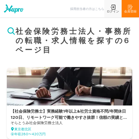
採用担当者の方はこちら
ログイン
会員登録
社会保険労務士法人・事務所
の転職・求人情報を探すの6
ページ目
【社会保険労務士】実務経験1年以上&社労士資格不問/年間休日
120日、リモートワーク可能で働きやすさ抜群！信頼の実績とき
そらとうみ社会保険労務士法人
め細やかな対応で会社と働く人々をサポートする社労士法人
東京都北区
年収280〜420万円