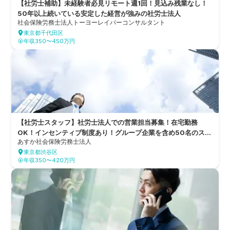
【社労士補助】未経験者必見リモート週1回！見込み残業なし！
50年以上続いている安定した経営が強みの社労士法人
社会保険労務士法人トーヨーレイバーコンサルタント
東京都千代田区
年収350〜450万円
【社労士スタッフ】社労士法人での営業担当募集！在宅勤務
OK！インセンティブ制度あり！グループ企業を含め50名のスタ
あすか社会保険労務士法人
ッフで質の高いサービスを提供する、創業28年の歴史を持つ社
東京都渋谷区
会保険労務士法人
年収350〜420万円