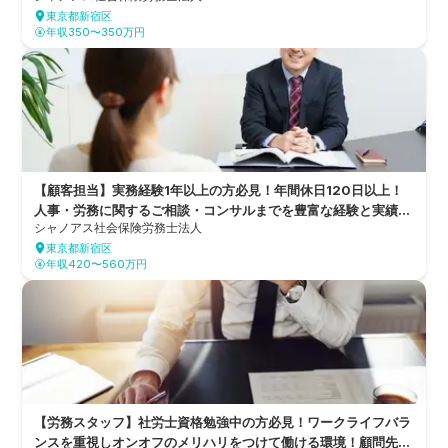
東京都新宿区
年収350〜350万円
【顧客担当】実務経験1年以上の方必見！年間休日120日以上！
人事・労務に関するご相談・コンサルまでを豊富な経験と実績で
シャノアス社会保険労務士法人
サポートする社労士法人
東京都新宿区
年収420〜560万円
【労務スタッフ】社労士資格勉強中の方必見！ワークライフバラ
ンスを重視しオンオフのメリハリをつけて働ける環境！顧問先は