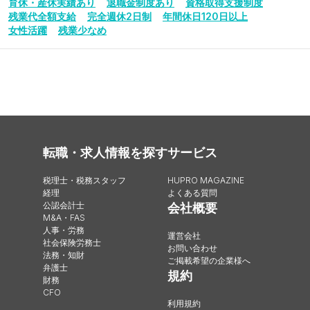
育休・産休実績あり
退職金制度あり
資格取得支援制度
残業代全額支給
完全週休2日制
年間休日120日以上
女性活躍
残業少なめ
転職・求人情報を探す
サービス
税理士・税務スタッフ
HUPRO MAGAZINE
経理
よくある質問
公認会計士
会社概要
M&A・FAS
人事・労務
運営会社
社会保険労務士
お問い合わせ
法務・知財
ご掲載希望の企業様へ
弁護士
規約
財務
CFO
利用規約