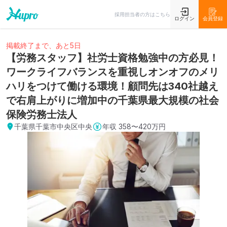
採用担当者の方はこちら
ログイン
会員登録
掲載終了まで、あと5日
【労務スタッフ】社労士資格勉強中の方必見！
ワークライフバランスを重視しオンオフのメリ
ハリをつけて働ける環境！顧問先は340社越え
で右肩上がりに増加中の千葉県最大規模の社会
保険労務士法人
千葉県千葉市中央区中央
年収
358〜420万円