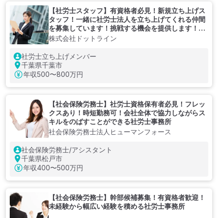
【社労士スタッフ】有資格者必見！新規立ち上げス
タッフ！一緒に社労士法人を立ち上げてくれる仲間
を募集しています！挑戦する機会を提供します！キ
ャリアアップを提供できる社会保険労務士
株式会社ドットライン
社労士立ち上げメンバー
千葉県千葉市
年収
500〜800万円
【社会保険労務士】社労士資格保有者必見！フレッ
クスあり！時短勤務可！会社全体で協力しながらス
キルをのばすことができる社労士事務所
社会保険労務士法人ヒューマンフォース
社会保険労務士/アシスタント
千葉県松戸市
年収
400〜500万円
【社会保険労務士】幹部候補募集！有資格者歓迎！
未経験から幅広い経験を積める社労士事務所