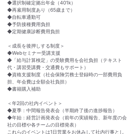
◆選択制確定拠出年金（401k）

◆再雇用制度あり（65歳まで）

◆自転車通勤可

◆予防接種費用負担

◆定期健康診断費用負担

＜成長を後押しする制度＞

◆Webセミナー受講支援

◆「給与計算検定」の受験費用を会社負担（テキスト
代・講習受講費・交通費もサポート）

◆資格支援制度（社会保険労務士登録時の一部費用負
担、年会費は全額会社負担）

◆書籍購入補助

＜年2回の社内イベント＞

◆夏季：中間報告発表会（半期終了後の進捗報告）

◆年始：経営計画発表会（前年の実績報告、新年度の会
社の目標や各チームの目標発表）

これらのイベントは1日営業をお休みして社内行事とし