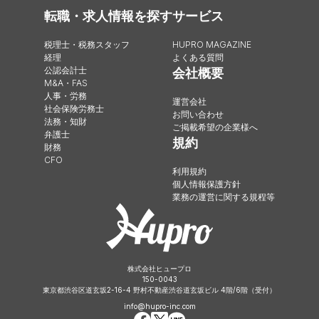
転職・求人情報を探す
サービス
税理士・税務スタッフ
HUPRO MAGAZINE
経理
よくある質問
公認会計士
会社概要
M&A・FAS
人事・労務
運営会社
社会保険労務士
お問い合わせ
法務・知財
ご掲載希望の企業様へ
弁護士
規約
財務
CFO
利用規約
個人情報保護方針
業務の運営に関する規程等
株式会社ヒュープロ
150-0043
東京都渋谷区道玄坂2-16-4 野村不動産渋谷道玄坂ビル 4階/6階（受付）
info@hupro-inc.com