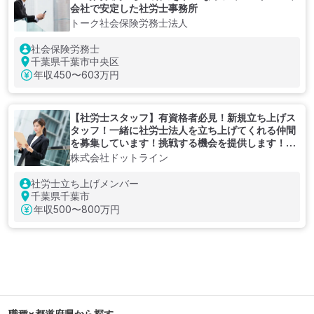
会社で安定した社労士事務所
トーク社会保険労務士法人
社会保険労務士
千葉県千葉市中央区
年収
450〜603万円
【社労士スタッフ】有資格者必見！新規立ち上げス
タッフ！一緒に社労士法人を立ち上げてくれる仲間
を募集しています！挑戦する機会を提供します！キ
ャリアアップを提供できる社会保険労務士
株式会社ドットライン
社労士立ち上げメンバー
千葉県千葉市
年収
500〜800万円
職種×都道府県から探す