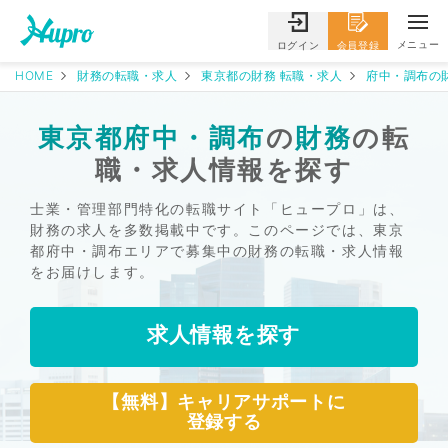
メニュー
ログイン
会員登録
HOME
財務の転職・求人
東京都の財務 転職・求人
府中・調布の
東京都府中・調布
の
財務
の転
職・求人情報を探す
士業・管理部門特化の転職サイト「ヒュープロ」は、
財務の求人を多数掲載中です。このページでは、東京
都府中・調布エリアで募集中の財務の転職・求人情報
をお届けします。
求人情報を探す
【無料】キャリアサポートに
登録する