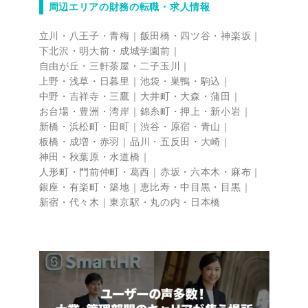
周辺エリアの財務の転職・求人情報
立川・八王子・青梅
飯田橋・四ツ谷・神楽坂
下北沢・明大前・成城学園前
自由が丘・三軒茶屋・二子玉川
上野・浅草・日暮里
池袋・巣鴨・駒込
中野・吉祥寺・三鷹
大井町・大森・蒲田
お台場・豊洲・湾岸
錦糸町・押上・新小岩
新橋・浜松町・田町
渋谷・原宿・青山
板橋・成増・赤羽
品川・五反田・大崎
神田・秋葉原・水道橋
人形町・門前仲町・葛西
赤坂・六本木・麻布
銀座・有楽町・築地
恵比寿・中目黒・目黒
新宿・代々木
東京駅・丸の内・日本橋