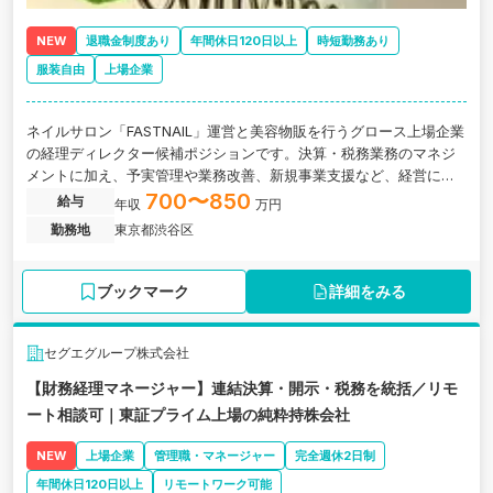
NEW
退職金制度あり
年間休日120日以上
時短勤務あり
服装自由
上場企業
ネイルサロン「FASTNAIL」運営と美容物販を行うグロース上場企業
の経理ディレクター候補ポジションです。決算・税務業務のマネジ
メントに加え、予実管理や業務改善、新規事業支援など、経営に近
い立場で事業成長を支えていただきます。
700〜850
給与
年収
万円
勤務地
東京都渋谷区
ブックマーク
詳細をみる
セグエグループ株式会社
【財務経理マネージャー】連結決算・開示・税務を統括／リモ
ート相談可｜東証プライム上場の純粋持株会社
NEW
上場企業
管理職・マネージャー
完全週休2日制
年間休日120日以上
リモートワーク可能