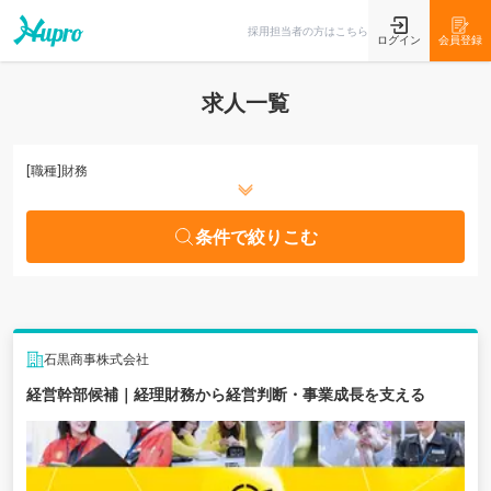
条件で絞りこむ
採用担当者の方はこちら
ログイン
会員登録
求人一覧
[職種]
財務
条件で絞りこむ
石黒商事株式会社
経営幹部候補｜経理財務から経営判断・事業成長を支える