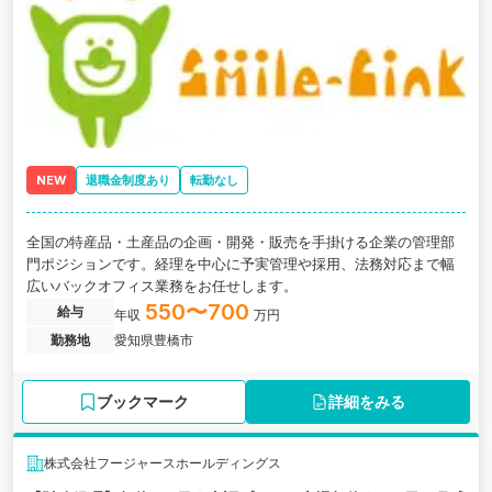
NEW
退職金制度あり
転勤なし
全国の特産品・土産品の企画・開発・販売を手掛ける企業の管理部
門ポジションです。経理を中心に予実管理や採用、法務対応まで幅
広いバックオフィス業務をお任せします。
550〜700
給与
年収
万円
勤務地
愛知県豊橋市
ブックマーク
詳細をみる
株式会社フージャースホールディングス