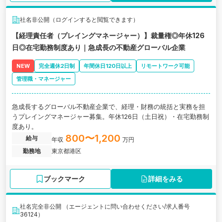
社名非公開（ログインすると閲覧できます）
【経理責任者（プレイングマネージャー）】裁量権◎年休126
日◎在宅勤務制度あり｜急成長の不動産グローバル企業
NEW
完全週休2日制
年間休日120日以上
リモートワーク可能
管理職・マネージャー
急成長するグローバル不動産企業で、経理・財務の統括と実務を担
うプレイングマネージャー募集。年休126日（土日祝）・在宅勤務制
度あり。
800〜1,200
給与
年収
万円
勤務地
東京都港区
ブックマーク
詳細をみる
社名完全非公開 （エージェントに問い合わせください/求人番号
36124）