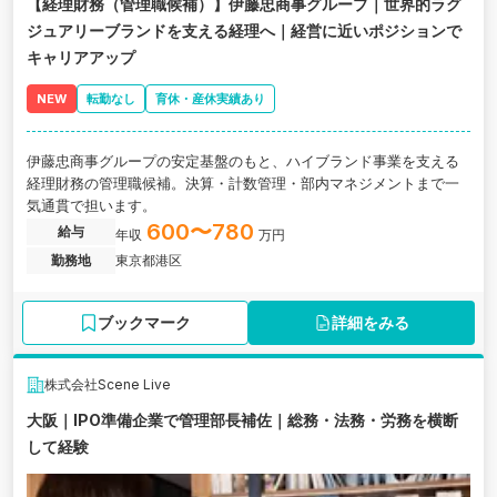
【経理財務（管理職候補）】伊藤忠商事グループ｜世界的ラグ
ジュアリーブランドを支える経理へ｜経営に近いポジションで
キャリアアップ
NEW
転勤なし
育休・産休実績あり
伊藤忠商事グループの安定基盤のもと、ハイブランド事業を支える
経理財務の管理職候補。決算・計数管理・部内マネジメントまで一
気通貫で担います。
600〜780
給与
年収
万円
勤務地
東京都港区
ブックマーク
詳細をみる
株式会社Scene Live
大阪｜IPO準備企業で管理部長補佐｜総務・法務・労務を横断
して経験