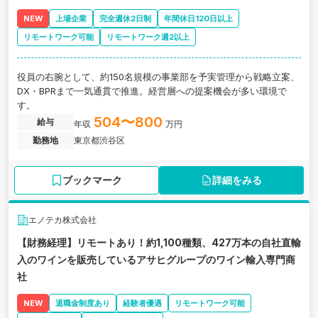
NEW
上場企業
完全週休2日制
年間休日120日以上
リモートワーク可能
リモートワーク週2以上
役員の右腕として、約150名規模の事業部を予実管理から戦略立案、
DX・BPRまで一気通貫で推進。経営層への提案機会が多い環境で
す。
504〜800
給与
年収
万円
勤務地
東京都渋谷区
ブックマーク
詳細をみる
エノテカ株式会社
【財務経理】リモートあり！約1,100種類、427万本の自社直輸
入のワインを販売しているアサヒグループのワイン輸入専門商
社
NEW
退職金制度あり
経験者優遇
リモートワーク可能