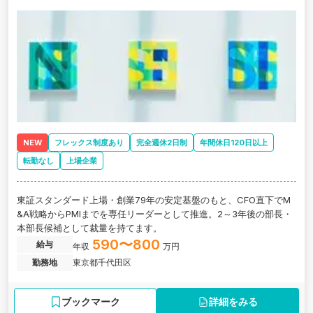
NEW
フレックス制度あり
完全週休2日制
年間休日120日以上
転勤なし
上場企業
東証スタンダード上場・創業79年の安定基盤のもと、CFO直下でM
&A戦略からPMIまでを専任リーダーとして推進。2～3年後の部長・
本部長候補として裁量を持てます。
590〜800
給与
年収
万円
勤務地
東京都千代田区
ブックマーク
詳細をみる