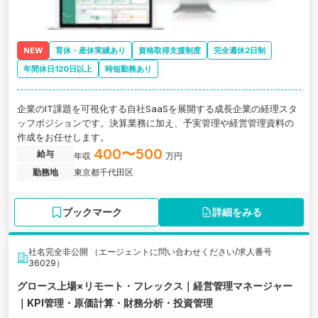
NEW
育休・産休実績あり
資格取得支援制度
完全週休2日制
年間休日120日以上
時短勤務あり
企業のIT課題を可視化する自社SaaSを展開する成長企業の経理スタ
ッフポジションです。決算業務に加え、予実管理や経営管理資料の
作成をお任せします。
400〜500
給与
年収
万円
勤務地
東京都千代田区
ブックマーク
詳細をみる
社名完全非公開 （エージェントに問い合わせください/求人番号
36029）
グロース上場×リモート・フレックス｜経営管理マネージャー
｜KPI管理・原価計算・財務分析・投資管理