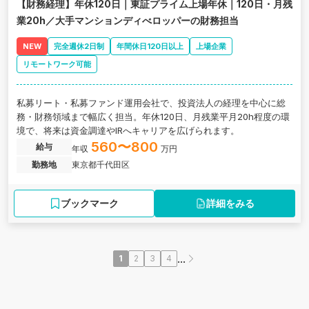
【財務経理】年休120日｜東証プライム上場年休｜120日・月残
業20h／大手マンションディべロッパーの財務担当
NEW
完全週休2日制
年間休日120日以上
上場企業
リモートワーク可能
私募リート・私募ファンド運用会社で、投資法人の経理を中心に総
務・財務領域まで幅広く担当。年休120日、月残業平月20h程度の環
境で、将来は資金調達やIRへキャリアを広げられます。
560〜800
給与
年収
万円
勤務地
東京都千代田区
ブックマーク
詳細をみる
...
1
2
3
4