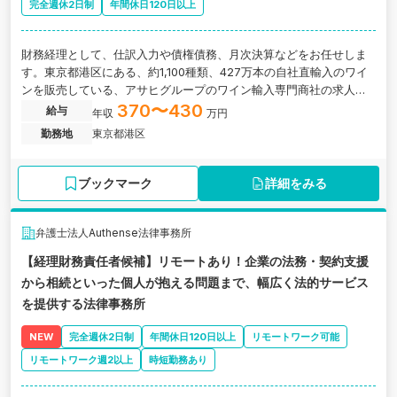
完全週休2日制
年間休日120日以上
財務経理として、仕訳入力や債権債務、月次決算などをお任せしま
す。東京都港区にある、約1,100種類、427万本の自社直輸入のワイ
ンを販売している、アサヒグループのワイン輸入専門商社の求人で
す。
370〜430
給与
年収
万円
勤務地
東京都港区
ブックマーク
詳細をみる
弁護士法人Authense法律事務所
【経理財務責任者候補】リモートあり！企業の法務・契約支援
から相続といった個人が抱える問題まで、幅広く法的サービス
を提供する法律事務所
NEW
完全週休2日制
年間休日120日以上
リモートワーク可能
リモートワーク週2以上
時短勤務あり