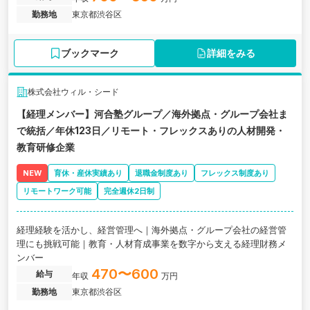
勤務地
東京都渋谷区
ブックマーク
詳細をみる
株式会社ウィル・シード
【経理メンバー】河合塾グループ／海外拠点・グループ会社ま
で統括／年休123日／リモート・フレックスありの人材開発・
教育研修企業
NEW
育休・産休実績あり
退職金制度あり
フレックス制度あり
リモートワーク可能
完全週休2日制
経理経験を活かし、経営管理へ｜海外拠点・グループ会社の経営管
理にも挑戦可能｜教育・人材育成事業を数字から支える経理財務メ
ンバー
470〜600
給与
年収
万円
勤務地
東京都渋谷区