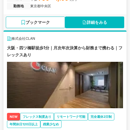
勤務地
東京都中央区
ブックマーク
詳細をみる
株式会社CLAN
大阪・四ツ橋駅徒歩1分｜月次年次決算から財務まで携わる｜フ
レックスあり
NEW
フレックス制度あり
リモートワーク可能
完全週休2日制
年間休日120日以上
残業少なめ