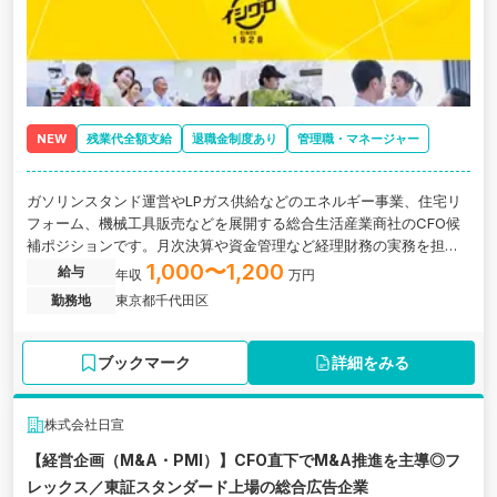
NEW
残業代全額支給
退職金制度あり
管理職・マネージャー
ガソリンスタンド運営やLPガス供給などのエネルギー事業、住宅リ
フォーム、機械工具販売などを展開する総合生活産業商社のCFO候
補ポジションです。月次決算や資金管理など経理財務の実務を担い
ながら、数字を経営判断へつなげ、 経営課題の可視化や改善提案、
1,000〜1,200
給与
年収
万円
組織づくりまで担っていただきます。
勤務地
東京都千代田区
ブックマーク
詳細をみる
株式会社日宣
【経営企画（M&A・PMI）】CFO直下でM&A推進を主導◎フ
レックス／東証スタンダード上場の総合広告企業