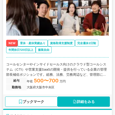
NEW
育休・産休実績あり
資格取得支援制度
完全週休2日制
年間休日120日以上
服装自由
コールセンターやインサイドセールス向けのクラウド型コールシス
テム（CTI）や営業支援SaaSの開発・提供を行っている企業の管理
部長補佐ポジションです。総務、法務、労務周辺など、管理部に関
わる複数領域を横断しながら、部門運営全体を理解することができ
500〜700
給与
年収
万円
ます。
勤務地
大阪府大阪市中央区
ブックマーク
詳細をみる