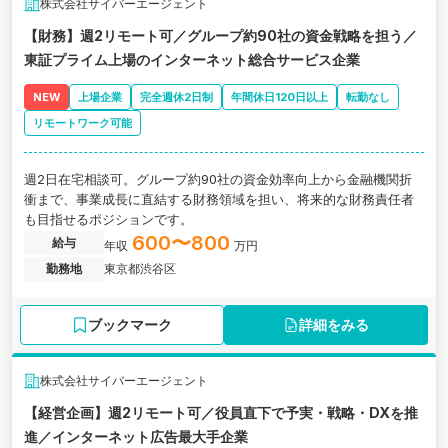
株式会社サイバーエージェント
【財務】週2リモート可／グループ約90社の資金戦略を担う／
東証プライム上場のインターネット総合サービス企業
NEW
上場企業
完全週休2日制
年間休日120日以上
転勤なし
リモートワーク可能
週2日在宅相談可。グループ約90社の資金効率向上から金融機関折
衝まで、事業成長に直結する財務領域を担い、将来的な財務責任者
も目指せるポジションです。
600〜800
給与
年収
万円
勤務地
東京都渋谷区
ブックマーク
詳細をみる
株式会社サイバーエージェント
【経営企画】週2リモート可／役員直下で予実・戦略・DXを推
進／インターネット広告最大手企業