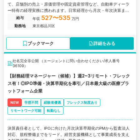
て、店舗別の売上・原価管理や固定資産管理など、自動車ディーラ
ー特有の経理実務に携われます。日常経理から月次・年次決算まで
一貫して担当し、将来的には経理組織の中核として業務改善やマネ
527〜535
給与
年収
万円
ジメントにも挑戦できる環境です。
勤務地
東京都品川区
ブックマーク
詳細をみる
社名完全非公開 （エージェントに問い合わせください/求人番号
36109）
【財務経理マネージャー（候補）】週2~3リモート・フレック
ス有！◎IPO準備・決算早期化を牽引／日本最大級の医療プラ
ットフォーム企業
NEW
学歴不問
経験者優遇
フレックス制度あり
リモートワーク可能
転勤なし
決算責任者として、IPOに向けた月次決算早期化のPMから監査法人
対応、規程整備までをリード。経営支援機構として事業成長を支え