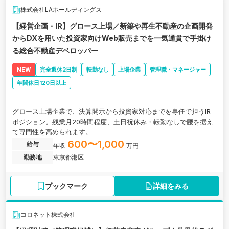
株式会社LAホールディングス
【経営企画・IR】グロース上場／新築や再生不動産の企画開発
からDXを用いた投資家向けWeb販売までを一気通貫で手掛け
る総合不動産デベロッパー
NEW
完全週休2日制
転勤なし
上場企業
管理職・マネージャー
年間休日120日以上
グロース上場企業で、決算開示から投資家対応までを専任で担うIR
ポジション。残業月20時間程度、土日祝休み・転勤なしで腰を据え
て専門性を高められます。
600〜1,000
給与
年収
万円
勤務地
東京都港区
ブックマーク
詳細をみる
コロネット株式会社