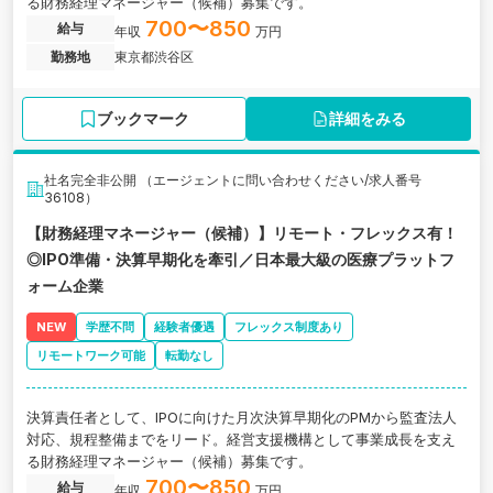
る財務経理マネージャー（候補）募集です。
700〜850
給与
年収
万円
勤務地
東京都渋谷区
ブックマーク
詳細をみる
社名完全非公開 （エージェントに問い合わせください/求人番号
36108）
【財務経理マネージャー（候補）】リモート・フレックス有！
◎IPO準備・決算早期化を牽引／日本最大級の医療プラットフ
ォーム企業
NEW
学歴不問
経験者優遇
フレックス制度あり
リモートワーク可能
転勤なし
決算責任者として、IPOに向けた月次決算早期化のPMから監査法人
対応、規程整備までをリード。経営支援機構として事業成長を支え
る財務経理マネージャー（候補）募集です。
700〜850
給与
年収
万円