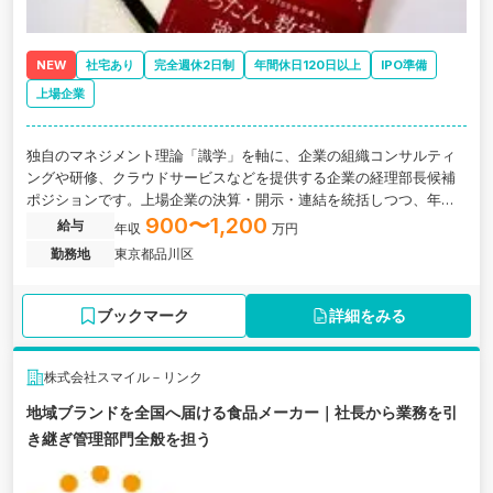
NEW
社宅あり
完全週休2日制
年間休日120日以上
IPO準備
上場企業
独自のマネジメント理論「識学」を軸に、企業の組織コンサルティ
ングや研修、クラウドサービスなどを提供する企業の経理部長候補
ポジションです。上場企業の決算・開示・連結を統括しつつ、年間
複数件進むM&AのPMIや子会社管理にも参画していただきます。
900〜1,200
給与
年収
万円
勤務地
東京都品川区
ブックマーク
詳細をみる
株式会社スマイル－リンク
地域ブランドを全国へ届ける食品メーカー｜社長から業務を引
き継ぎ管理部門全般を担う