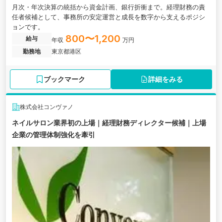
月次・年次決算の統括から資金計画、銀行折衝まで。経理財務の責
任者候補として、事務所の安定運営と成長を数字から支えるポジシ
ョンです。
800〜1,200
給与
年収
万円
勤務地
東京都港区
ブックマーク
詳細をみる
株式会社コンヴァノ
ネイルサロン業界初の上場｜経理財務ディレクター候補｜上場
企業の管理体制強化を牽引