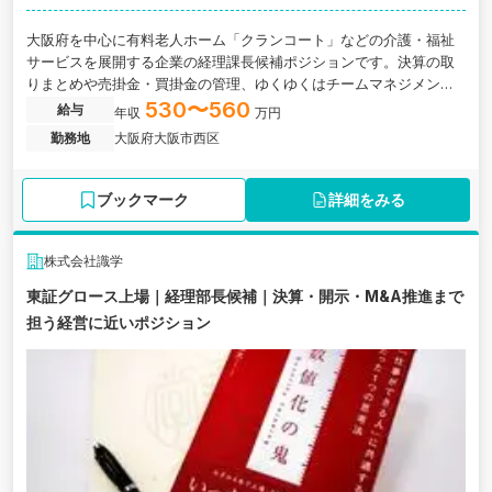
大阪府を中心に有料老人ホーム「クランコート」などの介護・福祉
サービスを展開する企業の経理課長候補ポジションです。決算の取
りまとめや売掛金・買掛金の管理、ゆくゆくはチームマネジメント
などもお任せします。
530〜560
給与
年収
万円
勤務地
大阪府大阪市西区
ブックマーク
詳細をみる
株式会社識学
東証グロース上場｜経理部長候補｜決算・開示・M&A推進まで
担う経営に近いポジション