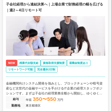
子会社経理から連結決算へ｜上場企業で財務経理の幅を広げる
｜週2～4日リモート可
NEW
残業代全額支給
資格取得支援制度
退職金制度あり
リモートワーク可能
完全週休2日制
金融機関向けシステム開発を強みとし、ブロックチェーンや暗号資
産など次世代の金融サービスを手がけるIT企業の経理スタッフポジ
ションです。まずは子会社の経理業務全般から開始し、ゆくゆくは
連結決算業務など上場企業ならではの業務にも携わっていただきま
350〜550
給与
年収
万円
す。
勤務地
東京都港区