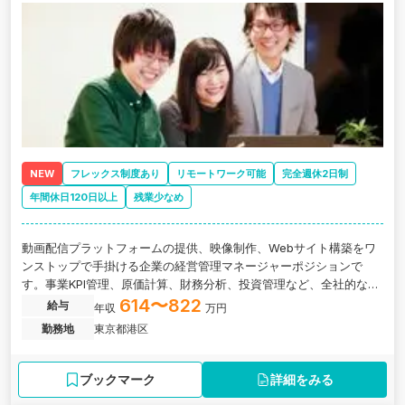
NEW
フレックス制度あり
リモートワーク可能
完全週休2日制
年間休日120日以上
残業少なめ
動画配信プラットフォームの提供、映像制作、Webサイト構築をワ
ンストップで手掛ける企業の経営管理マネージャーポジションで
す。事業KPI管理、原価計算、財務分析、投資管理など、全社的な経
営管理体制の見直し・改善に携わっていただきます。
614〜822
給与
年収
万円
勤務地
東京都港区
ブックマーク
詳細をみる