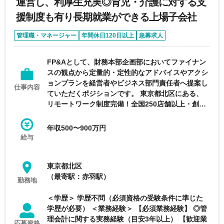
運営し、利厚生充実◎育児・介護に対する支
援制度も有り長期就業ができる上場子会社
管理職・マネージャー
年間休日120日以上
急募求人
育休・産休実績あり
女性活躍
FP&Aとして、財務本部企画部においてファイナン
スの観点から定量的・定性的なアドバイスやアクシ
ョンプランを経営者やビジネス部門責任者へ提案し
仕事内容
ていただくポジションです。 東京都北区にある、
リモートワーク制度完備！全国250店舗以上・創業
60年の歴史ある小売チェーン／売上高7000億円規
模の大型小売チェーンを運営し、利厚生充実◎育
年収500〜900万円
児・介護に対する支援制度も有り長期就業ができる
給与
上場子会社
東京都北区
（最寄駅：赤羽駅）
勤務地
＜学歴＞ 学歴不問（必須資格の受験条件に準じた
学歴が必要） ＜業務経験＞ 【必須業務経験】 ◎管
理会計に関する実務経験（目安3年以上） 【歓迎業
応募資格