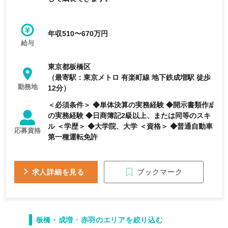
年収510〜670万円
給与
東京都板橋区
（最寄駅：東京メトロ 有楽町線 地下鉄成増駅 徒歩
勤務地
12分）
＜必須条件＞ ◆単体決算の実務経験 ◆開示書類作成
の実務経験 ◆日商簿記2級以上、または同等のスキ
ル ＜学歴＞ ◆大学院、大学 ＜資格＞ ◆普通自動車
応募資格
第一種運転免許
ブックマーク
求人詳細を見る
板橋・成増・赤羽のエリアを絞り込む