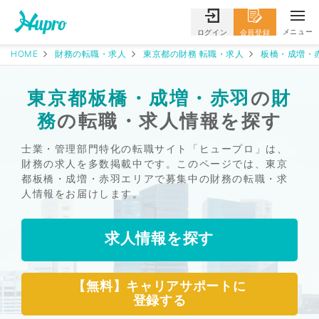
メニュー
ログイン
会員登録
HOME
財務の転職・求人
東京都の財務 転職・求人
板橋・成増・
東京都板橋・成増・赤羽
の
財
務
の転職・求人情報を探す
士業・管理部門特化の転職サイト「ヒュープロ」は、
財務の求人を多数掲載中です。このページでは、東京
都板橋・成増・赤羽エリアで募集中の財務の転職・求
人情報をお届けします。
求人情報を探す
【無料】キャリアサポートに
登録する