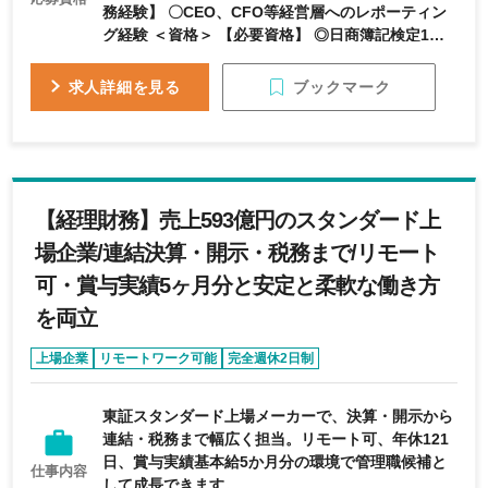
務経験】 〇CEO、CFO等経営層へのレポーティン
グ経験 ＜資格＞ 【必要資格】 ◎日商簿記検定1
級、日商簿記検定2級 【求める人物像】 ・状況に応
じて臨機応変に対応できる方 ・ハンズオンで能動
ブックマーク
求人詳細を見る
的に業務を推進できる方 ・ビジネス部門と信頼関
係を築くことができる方
【経理財務】売上593億円のスタンダード上
場企業/連結決算・開示・税務まで/リモート
可・賞与実績5ヶ月分と安定と柔軟な働き方
を両立
上場企業
リモートワーク可能
完全週休2日制
年間休日120日以上
退職金制度あり
東証スタンダード上場メーカーで、決算・開示から
連結・税務まで幅広く担当。リモート可、年休121
日、賞与実績基本給5か月分の環境で管理職候補と
仕事内容
して成長できます。