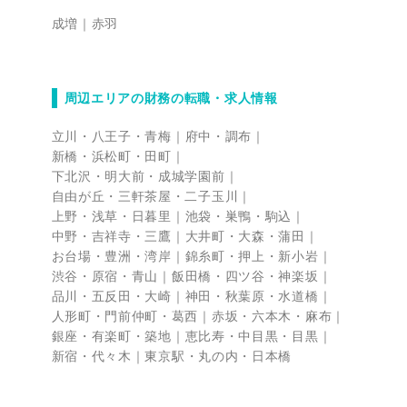
成増
赤羽
周辺エリアの財務の転職・求人情報
立川・八王子・青梅
府中・調布
新橋・浜松町・田町
下北沢・明大前・成城学園前
自由が丘・三軒茶屋・二子玉川
上野・浅草・日暮里
池袋・巣鴨・駒込
中野・吉祥寺・三鷹
大井町・大森・蒲田
お台場・豊洲・湾岸
錦糸町・押上・新小岩
渋谷・原宿・青山
飯田橋・四ツ谷・神楽坂
品川・五反田・大崎
神田・秋葉原・水道橋
人形町・門前仲町・葛西
赤坂・六本木・麻布
銀座・有楽町・築地
恵比寿・中目黒・目黒
新宿・代々木
東京駅・丸の内・日本橋