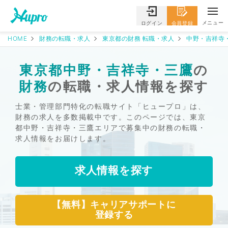
メニュー
ログイン
会員登録
HOME
財務の転職・求人
東京都の財務 転職・求人
中野・吉祥寺
東京都中野・吉祥寺・三鷹
の
財務
の転職・求人情報を探す
士業・管理部門特化の転職サイト「ヒュープロ」は、
財務の求人を多数掲載中です。このページでは、東京
都中野・吉祥寺・三鷹エリアで募集中の財務の転職・
求人情報をお届けします。
求人情報を探す
【無料】キャリアサポートに
登録する