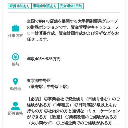
家賃補助あり
退職金制度あり
完全週休2日制
年間休日120日以上
上場企業
全国で約470店舗を展開する大手調剤薬局グループ
の財務ポジションです。資金管理やキャッシュ・フ
ロー計算書作成、資金計画作成および分析などをお
仕事内容
任せします。
年収405〜525万円
給与
東京都中野区
（最寄駅：中野坂上駅）
勤務地
【必須】 ◎事業会社で資金繰り（日繰り含む）のご
経験がある方（1年程度） ◎日商簿記3級以上をお
持ちの方 ◎社内外の方と適切なコミュニケーション
応募資格
ができる方 【歓迎】 〇業務改善のご経験がある方
（大小問わず） 〇上場企業でのご経験がある方 〇