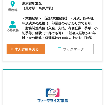
東京都杉並区
（最寄駅：高井戸駅）
勤務地
＜業務経験＞ 【必須業務経験】 ・月次、四半期、
年次決算の経験（一部業務のかかわり方でも可）
・財務関連業務（入金、支払、有価証券、手形・小
応募資格
切手等）経験（一部でも可） ・社会人経験が15年
以上かつ財務・経理経験は10年以上の方 【歓迎業
務経験】 ・債権管理或いは債務管理経験 ・銀行取
引に関する実務経験 ・開示書類作成経験 ・固定資
ブックマーク
求人詳細を見る
産管理経験 ・マネジメント経験