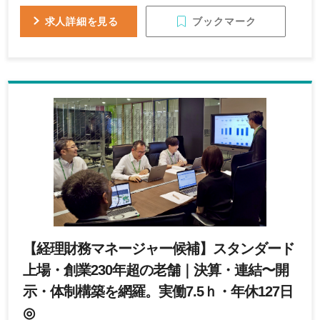
キャッシュ・フロー計算書作成のご経験がある方
〇キャッシュマネジメントシステムのご経験がある
ブックマーク
求人詳細を見る
方 〇リーダーとして、メンバー/後輩を指導したご
経験がある方
【経理財務マネージャー候補】スタンダード
上場・創業230年超の老舗｜決算・連結〜開
示・体制構築を網羅。実働7.5ｈ・年休127日
◎