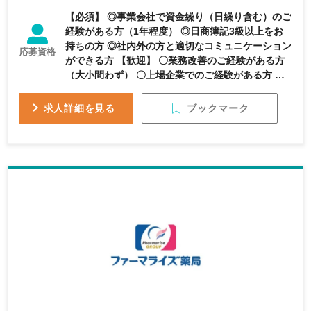
【必須】 ◎事業会社で資金繰り（日繰り含む）のご
経験がある方（1年程度） ◎日商簿記3級以上をお
持ちの方 ◎社内外の方と適切なコミュニケーション
応募資格
ができる方 【歓迎】 〇業務改善のご経験がある方
（大小問わず） 〇上場企業でのご経験がある方 〇
キャッシュ・フロー計算書作成のご経験がある方
〇キャッシュマネジメントシステムのご経験がある
ブックマーク
求人詳細を見る
方 〇リーダーとして、メンバー/後輩を指導したご
経験がある方