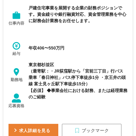
戸建住宅事業を展開する企業の財務ポジションで
す。資金繰りや銀行融資対応、資金管理業務を中心
に財務会計業務をお任せします。
仕事内容
年収406〜550万円
給与
東京都杉並区
（最寄駅：・JR荻窪駅から「宮前三丁目」行バス
乗車「春日神社」バス停下車徒歩1分 ・京王井の頭
勤務地
線 富士見ヶ丘駅下車徒歩15分）
【必須】 ◆事業会社における財務、または経理業務
のご経験
応募資格
ブックマーク
求人詳細を見る