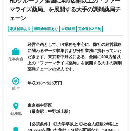
HDグループ／全国に400店舗以上の「ファー
マライズ薬局」を展開する大手の調剤薬局チ
ェーン
家賃補助あり
退職金制度あり
未経験可
完全週休2日制
年間休日120日以上
経営企画として、IR業務を中心に、弊社の経営戦略
に関わるデータ収集および分析業務に携わっていた
だきます。東京都中野区にある、全国に400店舗以
仕事内容
上の「ファーマライズ薬局」を展開する大手の調剤
薬局チェーンの求人です。
年収338〜525万円
給与
東京都中野区
（最寄駅：中野坂上駅）
勤務地
【必須条件】 ◎大学卒以上 ◎社会人経験2年以上
◎Excelを用いた集計・分析が可能な方（SUMIF・