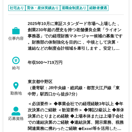
社宅あり
育休・産休実績あり
退職金制度あり
経験者優遇
女性活躍
2025年10月に東証スタンダード市場へ上場した 、
創業230年超の歴史を持つ老舗優良企業「ライオン
事務器」での経理財務マネージャー候補の募集です
仕事内容
。財務部の体制強化を目的に 、中核として決算・
連結などの制度会計領域を牽引します 。安定した
事業基盤がありながらも 、上場後の変革期におい
て組織づくりや業務改善に主体的に関わることがで
年収500〜719万円
きる 、非常にやりがいの大きいポジションです
給与
東京都中野区
（最寄駅：JR中央線・総武線・都営大江戸線「東
勤務地
中野」駅西口から徒歩7分）
＜必須要件＞ ◆事業会社での経理経験3年以上 ◆年
次決算のご経験 ＜歓迎要件＞ ◆簿記2級以上 ◆単体
決算のとりまとめ経験 ◆上場本体または上場子会社
応募資格
での連結決算のご経験 ◆連結決算、開示業務、税務
関連業務に携わったご経験 ◆Excel等を活用した業