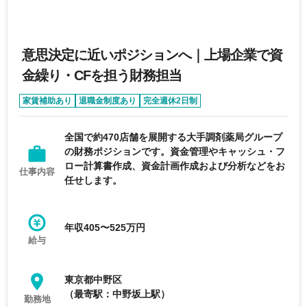
意思決定に近いポジションへ｜上場企業で資
金繰り・CFを担う財務担当
家賃補助あり
退職金制度あり
完全週休2日制
年間休日120日以上
上場企業
全国で約470店舗を展開する大手調剤薬局グループ
の財務ポジションです。資金管理やキャッシュ・フ
ロー計算書作成、資金計画作成および分析などをお
仕事内容
任せします。
年収405〜525万円
給与
東京都中野区
（最寄駅：中野坂上駅）
勤務地