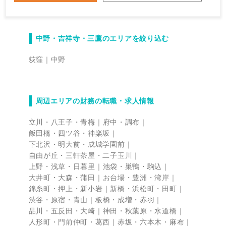
中野・吉祥寺・三鷹のエリアを絞り込む
荻窪
中野
周辺エリアの財務の転職・求人情報
立川・八王子・青梅
府中・調布
飯田橋・四ツ谷・神楽坂
下北沢・明大前・成城学園前
自由が丘・三軒茶屋・二子玉川
上野・浅草・日暮里
池袋・巣鴨・駒込
大井町・大森・蒲田
お台場・豊洲・湾岸
錦糸町・押上・新小岩
新橋・浜松町・田町
渋谷・原宿・青山
板橋・成増・赤羽
品川・五反田・大崎
神田・秋葉原・水道橋
人形町・門前仲町・葛西
赤坂・六本木・麻布