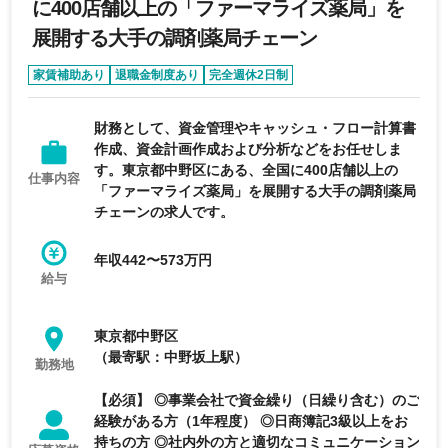
に400店舗以上の「ファーマライズ薬局」を
展開する大手の調剤薬局チェーン
家賃補助あり
退職金制度あり
完全週休2日制
年間休日120日以上
上場企業
財務として、資金管理やキャッシュ・フロー計算書
作成、資金計画作成および分析などをお任せしま
す。東京都中野区にある、全国に400店舗以上の
仕事内容
「ファーマライズ薬局」を展開する大手の調剤薬局
チェーンの求人です。
年収442〜573万円
給与
東京都中野区
（最寄駅：中野坂上駅）
勤務地
【必須】 ◎事業会社で資金繰り（日繰り含む）のご
経験がある方（1年程度） ◎日商簿記3級以上をお
持ちの方 ◎社内外の方と適切なコミュニケーション