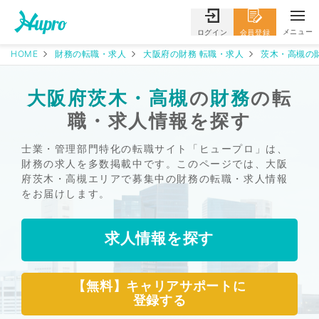
メニュー
ログイン
会員登録
HOME
財務の転職・求人
大阪府の財務 転職・求人
茨木・高槻の
大阪府茨木・高槻
の
財務
の転
職・求人情報を探す
士業・管理部門特化の転職サイト「ヒュープロ」は、
財務の求人を多数掲載中です。このページでは、大阪
府茨木・高槻エリアで募集中の財務の転職・求人情報
をお届けします。
求人情報を探す
【無料】キャリアサポートに
登録する