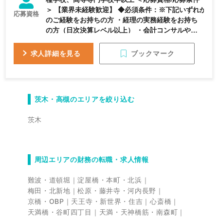
＞ 【業界未経験歓迎】 ◆必須条件：※下記いずれか
応募資格
のご経験をお持ちの方 ・経理の実務経験をお持ち
の方（日次決算レベル以上） ・会計コンサルや金
融関係など経理にまつわるご経験をお持ちの方 ＊
事業会社でのご経験が無い方を歓迎をいたします。
ブックマーク
求人詳細を見る
◆歓迎条件： ・月次決算以上のご経験 ・マネジメ
ントのご経験
茨木・高槻のエリアを絞り込む
茨木
周辺エリアの財務の転職・求人情報
難波・道頓堀
淀屋橋・本町・北浜
梅田・北新地
松原・藤井寺・河内長野
京橋・OBP
天王寺・新世界・住吉
心斎橋
天満橋・谷町四丁目
天満・天神橋筋・南森町