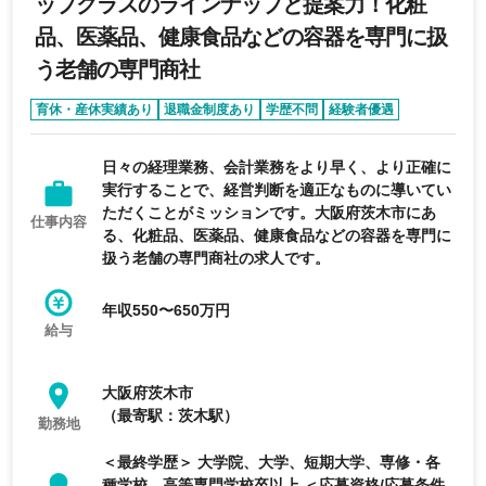
ップクラスのラインナップと提案力！化粧
品、医薬品、健康食品などの容器を専門に扱
う老舗の専門商社
育休・産休実績あり
退職金制度あり
学歴不問
経験者優遇
フルフレックス制度あり
日々の経理業務、会計業務をより早く、より正確に
実行することで、経営判断を適正なものに導いてい
ただくことがミッションです。大阪府茨木市にあ
仕事内容
る、化粧品、医薬品、健康食品などの容器を専門に
扱う老舗の専門商社の求人です。
年収550〜650万円
給与
大阪府茨木市
（最寄駅：茨木駅）
勤務地
＜最終学歴＞ 大学院、大学、短期大学、専修・各
種学校、高等専門学校卒以上 ＜応募資格/応募条件