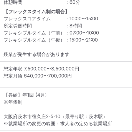
休憩時間
：
60
分
【フレックスタイム制の場合】
フレックスコアタイム
：
10:00
〜
15:00
所定労働時間
：
8
時間
フレキシブルタイム（午前）
：
07:00
〜
10:00
フレキシブルタイム（午後）
：
15:00
〜
21:00
残業が発生する場合があります
想定年収
7,500,000
〜
8,500,000
円
想定月給
640,000
〜
700,000
円
【昇給】年1回 (4月)

※年俸制
大阪府茨木市宿久庄2-5-10
（最寄り駅：茨木駅）
※就業場所の変更の範囲：求人者の定める就業場所