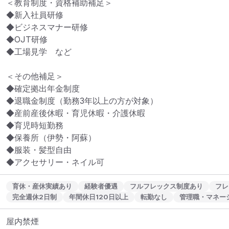
＜教育制度・資格補助補足＞

◆新入社員研修

◆ビジネスマナー研修

◆OJT研修

◆工場見学　など

＜その他補足＞

◆確定拠出年金制度

◆退職金制度（勤務3年以上の方が対象）

◆産前産後休暇・育児休暇・介護休暇

◆育児時短勤務

◆保養所（伊勢・阿蘇）

◆服装・髪型自由

◆アクセサリー・ネイル可
育休・産休実績あり
経験者優遇
フルフレックス制度あり
フレ
完全週休2日制
年間休日120日以上
転勤なし
管理職・マネー
屋内禁煙