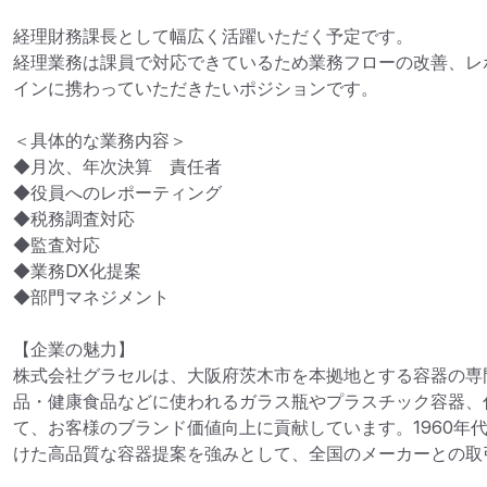
経理財務課長として幅広く活躍いただく予定です。

経理業務は課員で対応できているため業務フローの改善、レ
インに携わっていただきたいポジションです。

＜具体的な業務内容＞

◆月次、年次決算　責任者

◆役員へのレポーティング

◆税務調査対応

◆監査対応

◆業務DX化提案

◆部門マネジメント

【企業の魅力】

株式会社グラセルは、大阪府茨木市を本拠地とする容器の専
品・健康食品などに使われるガラス瓶やプラスチック容器、
て、お客様のブランド価値向上に貢献しています。1960年
けた高品質な容器提案を強みとして、全国のメーカーとの取